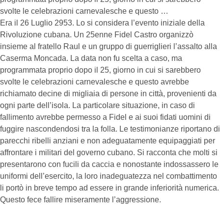
svolte le celebrazioni carnevalesche e questo …
Era il 26 Luglio 2953. Lo si considera l’evento iniziale della
Rivoluzione cubana. Un 25enne Fidel Castro organizzò
insieme al fratello Raul e un gruppo di guerriglieri l’assalto alla
Caserma Moncada. La data non fu scelta a caso, ma
programmata proprio dopo il 25, giorno in cui si sarebbero
svolte le celebrazioni carnevalesche e questo avrebbe
richiamato decine di migliaia di persone in città, provenienti da
ogni parte dell’isola. La particolare situazione, in caso di
fallimento avrebbe permesso a Fidel e ai suoi fidati uomini di
fuggire nascondendosi tra la folla. Le testimonianze riportano di
parecchi ribelli anziani e non adeguatamente equipaggiati per
affrontare i militari del governo cubano. Si racconta che molti si
presentarono con fucili da caccia e nonostante indossassero le
uniformi dell’esercito, la loro inadeguatezza nel combattimento
li portò in breve tempo ad essere in grande inferiorità numerica.
Questo fece fallire miseramente l’aggressione.