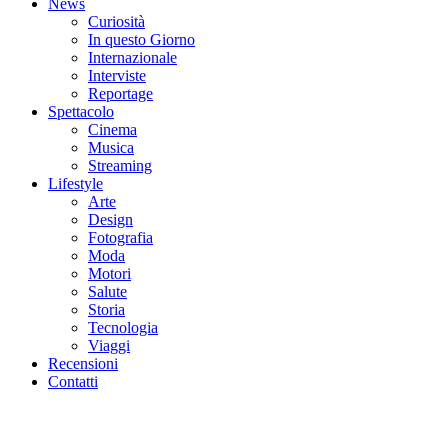
News
Curiosità
In questo Giorno
Internazionale
Interviste
Reportage
Spettacolo
Cinema
Musica
Streaming
Lifestyle
Arte
Design
Fotografia
Moda
Motori
Salute
Storia
Tecnologia
Viaggi
Recensioni
Contatti