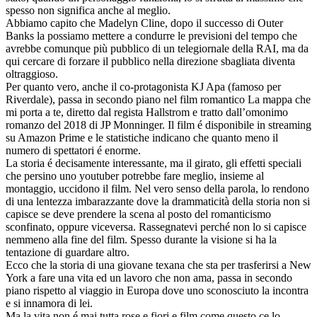
spesso non significa anche al meglio.
Abbiamo capito che Madelyn Cline, dopo il successo di Outer
Banks la possiamo mettere a condurre le previsioni del tempo che
avrebbe comunque più pubblico di un telegiornale della RAI, ma da
qui cercare di forzare il pubblico nella direzione sbagliata diventa
oltraggioso.
Per quanto vero, anche il co-protagonista KJ Apa (famoso per
Riverdale), passa in secondo piano nel film romantico La mappa che
mi porta a te, diretto dal regista Hallstrom e tratto dall’omonimo
romanzo del 2018 di JP Monninger. Il film é disponibile in streaming
su Amazon Prime e le statistiche indicano che quanto meno il
numero di spettatori é enorme.
La storia é decisamente interessante, ma il girato, gli effetti speciali
che persino uno youtuber potrebbe fare meglio, insieme al
montaggio, uccidono il film. Nel vero senso della parola, lo rendono
di una lentezza imbarazzante dove la drammaticità della storia non si
capisce se deve prendere la scena al posto del romanticismo
sconfinato, oppure viceversa. Rassegnatevi perché non lo si capisce
nemmeno alla fine del film. Spesso durante la visione si ha la
tentazione di guardare altro.
Ecco che la storia di una giovane texana che sta per trasferirsi a New
York a fare una vita ed un lavoro che non ama, passa in secondo
piano rispetto al viaggio in Europa dove uno sconosciuto la incontra
e si innamora di lei.
Ma la vita non é mai tutta rose e fiori e film come questo ce lo