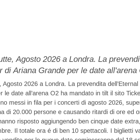
utte, Agosto 2026 a Londra. La prevendit
 di Ariana Grande per le date all'aren
 Ticketmaster. Oltre 2,2 milioni di fan si s
, Agosto 2026 a Londra. La prevendita dell’Eternal
i di agosto 2026, superando di gran lung
le date all’arena O2 ha mandato in tilt il sito Tick
sono messi in fila per i concerti di agosto 2026, sup
 20.000 persone e …
na di 20.000 persone e causando ritardi di ore ed o
 hanno risposto aggiungendo ben cinque date extra,
re. Il totale ora é di ben 10 spettacoli. I biglietti 