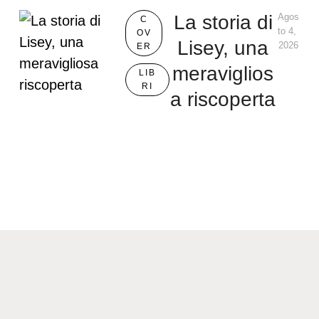
La storia di
Agos
C
to 4, 
OV
Lisey, una
2026
ER
meraviglios
LIB
RI
a riscoperta