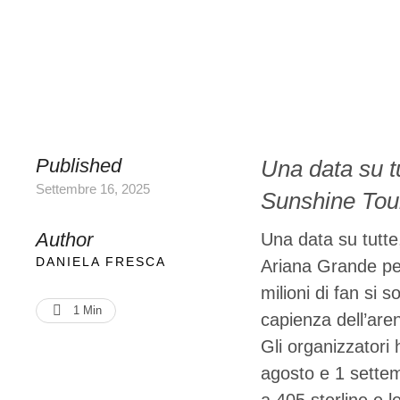
Published
Una data su t
Settembre 16, 2025
Sunshine Tour
in tilt il sito
Author
Una data su tutte
per i concert
DANIELA FRESCA
Ariana Grande per 
milioni di fan si 
dell'arena di
1
 Min
capienza dell’are
Gli organizzatori
agosto e 1 settemb