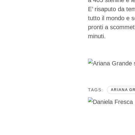
a 405 sterline e 
E’ risaputo da te
tutto il mondo e 
pronti a scommett
minuti.
TAGS:  
ARIANA GR