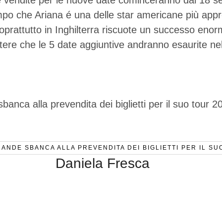
le vendite per le nuove date cominceranno dal 18 s
mpo che Ariana é una delle star americane più app
soprattutto in Inghilterra riscuote un successo enor
ere che le 5 date aggiuntive andranno esaurite nel
ANDE SBANCA ALLA PREVENDITA DEI BIGLIETTI PER IL SU
Daniela Fresca