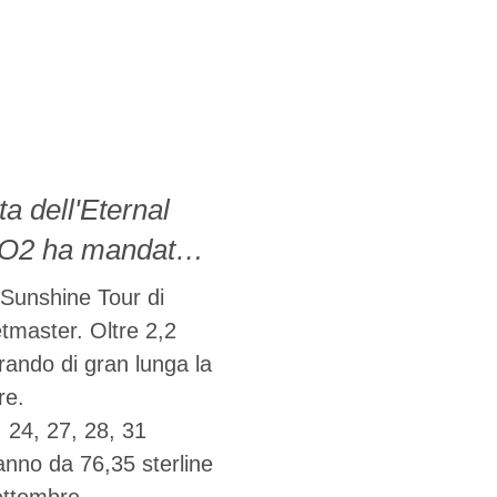
a dell'Eternal
a O2 ha mandato
ono messi in fila
 Sunshine Tour di
a la capienza
etmaster. Oltre 2,2
erando di gran lunga la
re.
 24, 27, 28, 31
vanno da 76,35 sterline