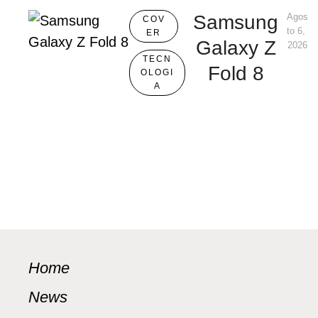
Samsung
Agos
COV
to 6, 
ER
Galaxy Z
2026
TECN
Fold 8
OLOGI
A
Home
News