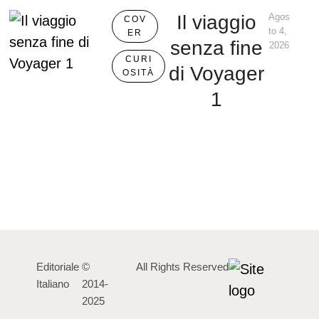
Il viaggio
Agos
COV
to 4, 
ER
senza fine
2026
CURI
di Voyager
OSITÀ
1
Editoriale
©
All Rights Reserved
Italiano
2014-
2025