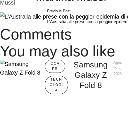
Previous Post
L’Australia alle prese con la peggior epidemia
Comments
You may also like
Samsung
Agos
COV
to 6, 
ER
Galaxy Z
2026
TECN
Fold 8
OLOGI
A