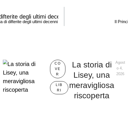
 di difterite degli ultimi decenni
Il Princ
La storia di
Agost
CO
o 4, 
VE
Lisey, una
2026
R
meravigliosa
LIB
RI
riscoperta