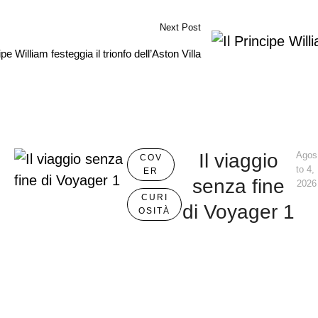
Next Post
ipe William festeggia il trionfo dell’Aston Villa
Il viaggio
Agos
COV
to 4, 
ER
senza fine
2026
CURI
di Voyager 1
OSITÀ