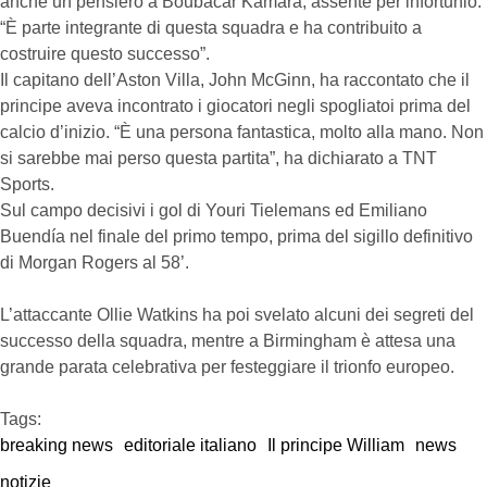
anche un pensiero a Boubacar Kamara, assente per infortunio:
“È parte integrante di questa squadra e ha contribuito a
costruire questo successo”.
Il capitano dell’Aston Villa, John McGinn, ha raccontato che il
principe aveva incontrato i giocatori negli spogliatoi prima del
calcio d’inizio. “È una persona fantastica, molto alla mano. Non
si sarebbe mai perso questa partita”, ha dichiarato a TNT
Sports.
Sul campo decisivi i gol di Youri Tielemans ed Emiliano
Buendía nel finale del primo tempo, prima del sigillo definitivo
di Morgan Rogers al 58’.
L’attaccante Ollie Watkins ha poi svelato alcuni dei segreti del
successo della squadra, mentre a Birmingham è attesa una
grande parata celebrativa per festeggiare il trionfo europeo.
Tags:  
breaking news
editoriale italiano
Il principe William
news
notizie