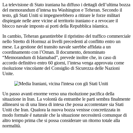
La televisione di Stato iraniana ha diffuso i dettagli dell’ultima bozza
del memorandum d’intesa tra Washington e Teheran. Secondo il
testo, gli Stati Uniti si impegnerebbero a ritirare le forze militari
dispiegate nelle aree vicine al territorio iraniano e a revocare il
blocco navale imposto ai porti della Repubblica islamica.
In cambio, Teheran garantirebbe il ripristino del traffico commerciale
nello Stretto di Hormuz ai livelli precedenti al conflitto entro un
mese. La gestione del transito navale sarebbe affidata a un
coordinamento con l’Oman. Il documento, denominato
“Memorandum di Islamabad”, prevede inoltre che, in caso di
accordo definitivo entro 60 giorni, l’intesa venga approvata come
risoluzione vincolante del Consiglio di Sicurezza delle Nazioni
Unite.
Un passo avanti enorme verso una risoluzione pacifica della
situazione in Iran. La volontà da entrambe le parti sembra finalmente
allinearsi su di una linea di intesa che possa accontentare sia Stati
Uniti che Iran. Qualora la nuova bozza venisse concretizzata in
modo formale é naturale che la situazione necessiterà comunque di
altro tempo prima che si possa considerare un ritorno totale alla
normalità.