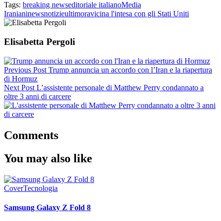
Tags:
breaking news
editoriale italiano
Media
Iraniani
news
notizie
ultimora
vicina l'intesa con gli Stati Uniti
Elisabetta Pergoli
Previous Post
Trump annuncia un accordo con l’Iran e la riapertura
di Hormuz
Next Post
L’assistente personale di Matthew Perry condannato a
oltre 3 anni di carcere
Comments
You may also like
Cover
Tecnologia
Samsung Galaxy Z Fold 8