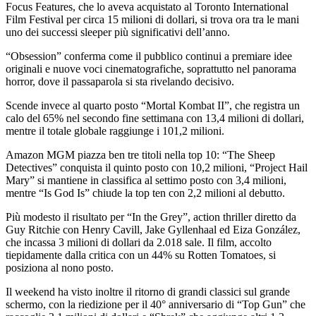
Focus Features, che lo aveva acquistato al Toronto International
Film Festival per circa 15 milioni di dollari, si trova ora tra le mani
uno dei successi sleeper più significativi dell’anno.
“Obsession” conferma come il pubblico continui a premiare idee
originali e nuove voci cinematografiche, soprattutto nel panorama
horror, dove il passaparola si sta rivelando decisivo.
Scende invece al quarto posto “Mortal Kombat II”, che registra un
calo del 65% nel secondo fine settimana con 13,4 milioni di dollari,
mentre il totale globale raggiunge i 101,2 milioni.
Amazon MGM piazza ben tre titoli nella top 10: “The Sheep
Detectives” conquista il quinto posto con 10,2 milioni, “Project Hail
Mary” si mantiene in classifica al settimo posto con 3,4 milioni,
mentre “Is God Is” chiude la top ten con 2,2 milioni al debutto.
Più modesto il risultato per “In the Grey”, action thriller diretto da
Guy Ritchie con Henry Cavill, Jake Gyllenhaal ed Eiza González,
che incassa 3 milioni di dollari da 2.018 sale. Il film, accolto
tiepidamente dalla critica con un 44% su Rotten Tomatoes, si
posiziona al nono posto.
Il weekend ha visto inoltre il ritorno di grandi classici sul grande
schermo, con la riedizione per il 40° anniversario di “Top Gun” che