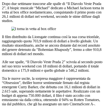
Dopo due settimane trascorse alle spalle di “Il Diavolo Veste Prada
2”, il biopic musicale “Michael” dedicato a Michael Jackson torna in
vetta al box office nordamericano, conquistando il primo posto con
26,1 milioni di dollari nel weekend, secondo le stime diffuse dagli
studios.
Il film distribuito da Lionsgate continua così la sua corsa trionfale,
raggiungendo quota 703,9 milioni di dollari a livello globale. Un
risultato straordinario, anche se ancora distante dal record assoluto
del genere detenuto da “Bohemian Rhapsody”, fermo a oltre 910,8
milioni di dollari nel mondo.
Alle sue spalle, “Il Diavolo Veste Prada 2” scivola al secondo posto
nel suo terzo weekend con 18 milioni di dollari, portando il totale
domestico a 175,9 milioni e quello globale a 546,2 milioni.
Tra le nuove uscite, la sorpresa maggiore è rappresentata da
“Obsession”, thriller horror sentimentale firmato dal regista
emergente Curry Barker, che debutta con 16,1 milioni di dollari in
2.615 sale, superando nettamente le aspettative. Realizzato con un
budget di appena 750.000 dollari, il film è stato accolto con
entusiasmo sia dalla critica, ottenendo il 94% su Rotten Tomatoes,
sia dal pubblico, che gli ha assegnato un raro CinemaScore A-.