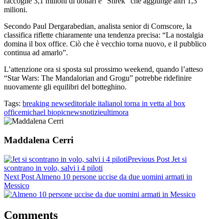
raccoglie 3,1 milioni di dollari e “Shrek” che aggiunge altri 1,3
milioni.
Secondo Paul Dergarabedian, analista senior di Comscore, la
classifica riflette chiaramente una tendenza precisa: “La nostalgia
domina il box office. Ciò che è vecchio torna nuovo, e il pubblico
continua ad amarlo”.
L’attenzione ora si sposta sul prossimo weekend, quando l’atteso
“Star Wars: The Mandalorian and Grogu” potrebbe ridefinire
nuovamente gli equilibri del botteghino.
Tags:
breaking news
editoriale italiano
l torna in vetta al box
office
michael biopic
news
notizie
ultimora
Maddalena Cerri
Previous Post
Jet si
scontrano in volo, salvi i 4 piloti
Next Post
Almeno 10 persone uccise da due uomini armati in
Messico
Comments