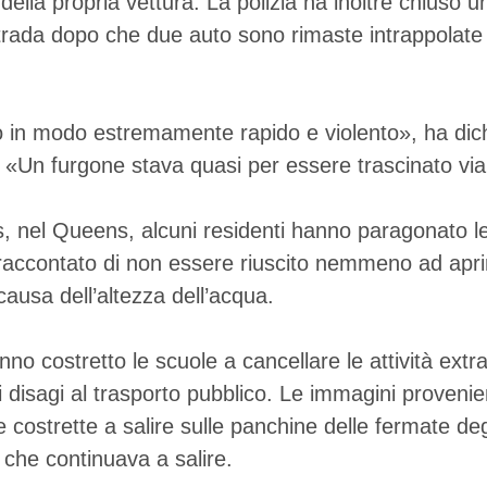
 della propria vettura. La polizia ha inoltre chiuso 
strada dopo che due auto sono rimaste intrappolate 
 in modo estremamente rapido e violento», ha dich
 «Un furgone stava quasi per essere trascinato via
 nel Queens, alcuni residenti hanno paragonato le
raccontato di non essere riuscito nemmeno ad aprir
causa dell’altezza dell’acqua.
nno costretto le scuole a cancellare le attività extr
 disagi al trasporto pubblico. Le immagini provenie
costrette a salire sulle panchine delle fermate de
 che continuava a salire.