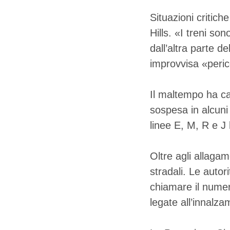
Situazioni critic
Hills. «I treni s
dall’altra parte d
improvvisa «peric
Il maltempo ha cau
sospesa in alcuni
linee E, M, R e J 
Oltre agli allagam
stradali. Le autor
chiamare il numer
legate all’innalz