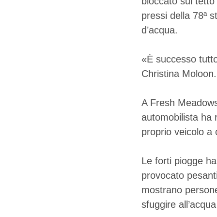
bloccato sul tetto
pressi della 78ª 
d’acqua.
«È successo tutto
Christina Moloon.
A Fresh Meadows,
automobilista ha 
proprio veicolo a 
Le forti piogge ha
provocato pesanti
mostrano persone 
sfuggire all’acqua