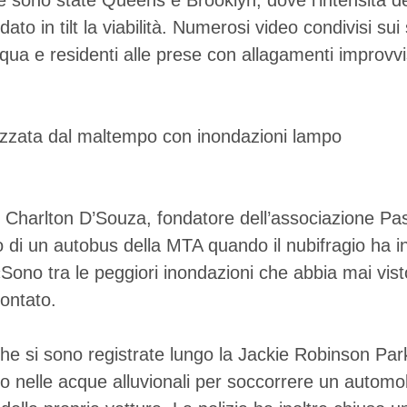
e sono state Queens e Brooklyn, dove l’intensità de
o in tilt la viabilità. Numerosi video condivisi su
ua e residenti alle prese con allagamenti improvvi
’è Charlton D’Souza, fondatore dell’associazione P
 di un autobus della MTA quando il nubifragio ha inv
Sono tra le peggiori inondazioni che abbia mai vi
ontato.
e si sono registrate lungo la Jackie Robinson Pa
o nelle acque alluvionali per soccorrere un automob