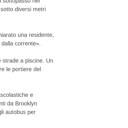
un sottopasso nei
sotto diversi metri
iarato una residente,
 dalla corrente».
 strade a piscine. Un
e le portiere del
ascolastiche e
nti da Brooklyn
gli autobus per