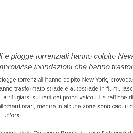
li e piogge torrenziali hanno colpito Ne
provvise inondazioni che hanno trasfo
fiumi, lasciando automobilisti bloccati e 
 piogge torrenziali hanno colpito New York, provoc
tetti dei propri veicoli. Le raffiche di ve
anno trasformato strade e autostrade in fiumi, lasc
i a rifugiarsi sui tetti dei propri veicoli. Le raffiche
ri orari, mentre in alcune zone sono cad
ilometri orari, mentre in alcune zone sono caduti olt
 pioggia in meno …
i un’ora.