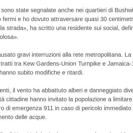
he sono state segnalate anche nei quartieri di Bush
ono fermi e ho dovuto attraversare quasi 30 centimet
ella strada», ha scritto una residente sui social, defi
olosa».
sato gravi interruzioni alla rete metropolitana. La 
 tratti tra Kew Gardens-Union Turnpike e Jamaica-
hanno subito modifiche e ritardi.
enti, il vento ha abbattuto alberi e danneggiato dive
ità cittadine hanno invitato la popolazione a limitar
o di emergenza 911 in caso di pericolo immediato o 
amento delle acque.