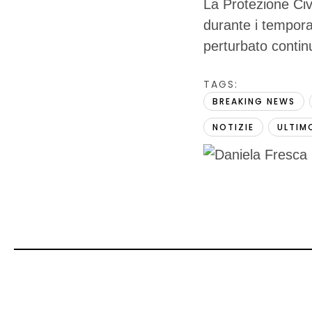
La Protezione Civ
durante i temporal
perturbato contin
TAGS:  
BREAKING NEWS
NOTIZIE
ULTIM