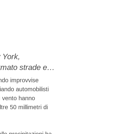
w York,
rmato strade e
costretti a
ando improvvise
nto hanno raggiunto
iando automobilisti
 di vento hanno
uti oltre 50
re 50 millimetri di