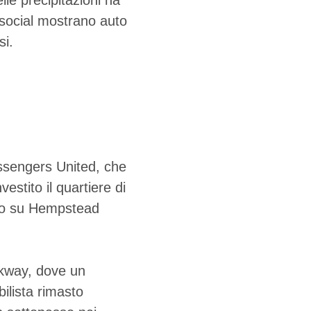
lle precipitazioni ha
i social mostrano auto
si.
assengers United, che
estito il quartiere di
sto su Hempstead
rkway, dove un
ilista rimasto