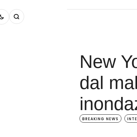
New Yo
dal ma
inonda
BREAKING NEWS
INT