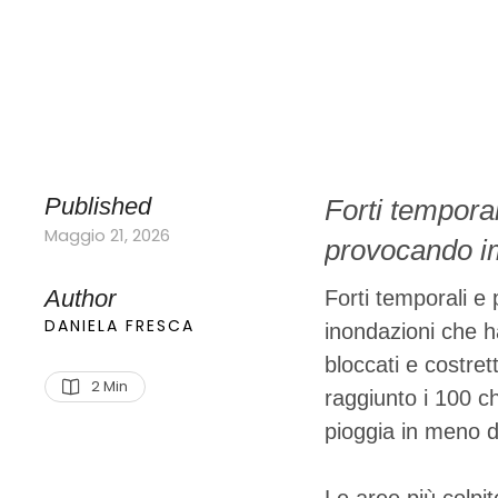
Published
Forti tempora
Maggio 21, 2026
provocando im
autostrade in 
Author
Forti temporali e
rifugiarsi sui 
DANIELA FRESCA
inondazioni che h
bloccati e costrett
i 100 chilomet
2
 Min
raggiunto i 100 ch
millimetri di
pioggia in meno d