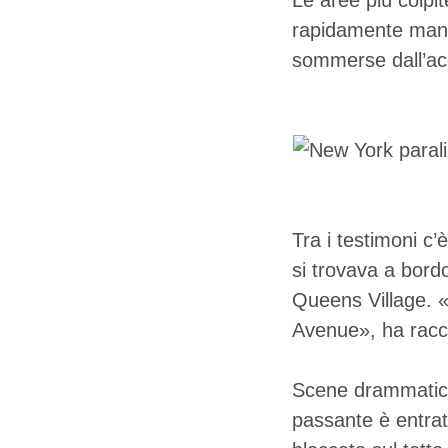
Le aree più colpit
rapidamente mandat
sommerse dall’acq
Tra i testimoni c
si trovava a bordo
Queens Village. «
Avenue», ha racc
Scene drammatich
passante è entrat