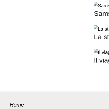
Sams
La st
Il vi
Home