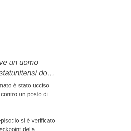
ove un uomo
 statunitensi dopo
icurezza. Secondo
mato è stato ucciso
), l'episodio si è
o contro un posto di
arebbe avvicinato
isodio si è verificato
eckpoint della