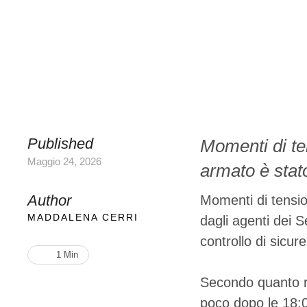
Published
Momenti di te
Maggio 24, 2026
armato è stato
aver aperto il
Author
Momenti di tensi
quanto riferit
MADDALENA CERRI
dagli agenti dei S
controllo di sicur
verificato po
1
 Min
…
Secondo quanto rif
poco dopo le 18:0