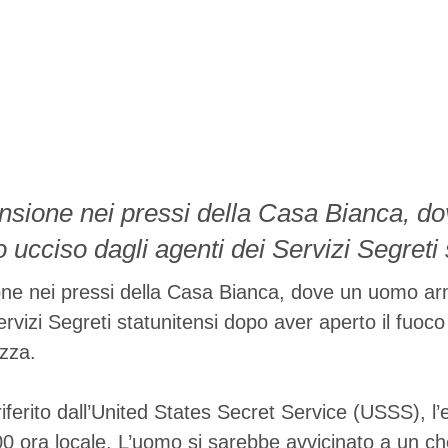
nsione nei pressi della Casa Bianca, d
 ucciso dagli agenti dei Servizi Segreti
 fuoco contro un posto di controllo di s
one nei pressi della Casa Bianca, dove un uomo ar
o dall'United States Secret Service (USSS
ervizi Segreti statunitensi dopo aver aperto il fuoc
ezza.
co dopo le 18:00 ora locale. L'uomo si s
erito dall’United States Secret Service (USSS), l’ep
0 ora locale. L’uomo si sarebbe avvicinato a un ch