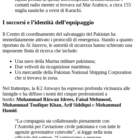
contatti radio mentre si trovava sul Mar Arabico, a circa 155
miglia nautiche a ovest di Karachi.
I soccorsi e l’identità dell’equipaggio
Il Centro di coordinamento del salvataggio del Pakistan ha
immediatamente attivato i protocolli di emergenza. Stando a quanto
riportato da
Al Jazeera
, le autorità di sicurezza hanno schierato una
imponente flotta di ricerca che include:
Una nave della Marina militare pakistana;
Due velivoli da ricognizione marittima;
Un mercantile della Pakistan National Shipping Corporation
che si trovava in zona.
Nel frattempo, la K2 Airways ha espresso profonda vicinanza alle
famiglie e ha diffuso i nomi dei cinque professionisti a
bordo:
Mohammad Rizwan Idrees, Faisal Mehmood,
Muhammad Toufique Khan, Arif Siddiqui
e
Mohammad
Hamid
.
“La compagnia sta collaborando pienamente con
l’Autorità per l’aviazione civile pakistana e con tutte le
agenzie governative coinvolte”, si legge nella nota
ufficiale del vettore. “Continuiamo a pregare