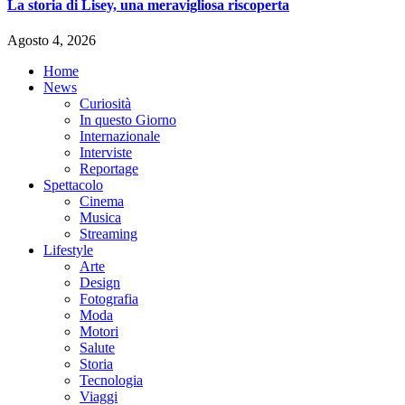
La storia di Lisey, una meravigliosa riscoperta
Agosto 4, 2026
Home
News
Curiosità
In questo Giorno
Internazionale
Interviste
Reportage
Spettacolo
Cinema
Musica
Streaming
Lifestyle
Arte
Design
Fotografia
Moda
Motori
Salute
Storia
Tecnologia
Viaggi