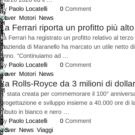
By 
Paolo Locatelli
0
 Comment
Cover
Motori
News
La Ferrari riporta un profitto più alt
La Ferrari ha registrato un profitto relativo al terzo
L'azienda di Maranello ha marcato un utile netto di 
anno. "Continuiamo ad …
By 
Paolo Locatelli
0
 Comment
Cover
Motori
News
La Rolls-Royce da 3 milioni di dollar
E' stata creata per commemorare il 100° anniversa
progettazione e sviluppo insieme a 40.000 ore di la
tributo in bianco e nero …
By 
Paolo Locatelli
0
 Comment
Cover
News
Viaggi