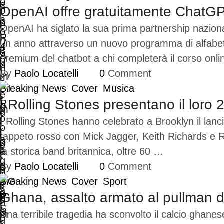
OpenAI offre gratuitamente ChatGPT P
OpenAI ha siglato la sua prima partnership nazional
un anno attraverso un nuovo programma di alfabetizza
premium del chatbot a chi completerà il corso online
By 
Paolo Locatelli
0
 Comment
Breaking News
Cover
Musica
I Rolling Stones presentano il loro
I Rolling Stones hanno celebrato a Brooklyn il lanc
tappeto rosso con Mick Jagger, Keith Richards e R
la storica band britannica, oltre 60 …
By 
Paolo Locatelli
0
 Comment
Breaking News
Cover
Sport
Ghana, assalto armato al pullman di
Una terribile tragedia ha sconvolto il calcio ghan