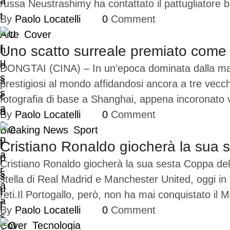
russa Neustrashimy ha contattato il pattugliator
By 
Paolo Locatelli
0
 Comment
Arte
Cover
Uno scatto surreale premiato come 
DONGTAI (CINA) – In un’epoca dominata dalla manipol
prestigiosi al mondo affidandosi ancora a tre vecchi 
fotografia di base a Shanghai, appena incoronato v
By 
Paolo Locatelli
0
 Comment
Breaking News
Sport
Cristiano Ronaldo giocherà la sua
Cristiano Ronaldo giocherà la sua sesta Coppa del
stella di Real Madrid e Manchester United, oggi in f
reti.Il Portogallo, però, non ha mai conquistato i
By 
Paolo Locatelli
0
 Comment
Cover
Tecnologia