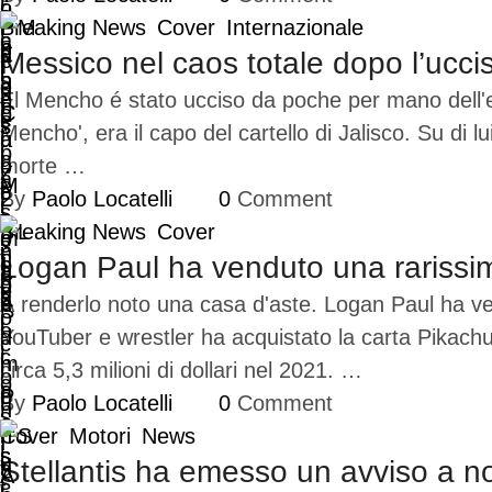
Breaking News
Cover
Internazionale
Messico nel caos totale dopo l’ucci
El Mencho é stato ucciso da poche per mano dell'e
Mencho', era il capo del cartello di Jalisco. Su di l
morte …
By 
Paolo Locatelli
0
 Comment
Breaking News
Cover
Logan Paul ha venduto una rarissima
A renderlo noto una casa d'aste. Logan Paul ha ven
YouTuber e wrestler ha acquistato la carta Pikachu
circa 5,3 milioni di dollari nel 2021. …
By 
Paolo Locatelli
0
 Comment
Cover
Motori
News
Stellantis ha emesso un avviso a non