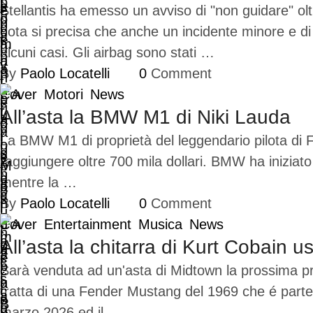
Stellantis ha emesso un avviso di "non guidare" olt
nota si precisa che anche un incidente minore e di 
alcuni casi. Gli airbag sono stati …
By 
Paolo Locatelli
0
 Comment
Cover
Motori
News
All’asta la BMW M1 di Niki Lauda
La BMW M1 di proprietà del leggendario pilota di F
raggiungere oltre 700 mila dollari. BMW ha iniziato
mentre la …
By 
Paolo Locatelli
0
 Comment
Cover
Entertainment
Musica
News
All’asta la chitarra di Kurt Cobain u
Sarà venduta ad un'asta di Midtown la prossima pri
tratta di una Fender Mustang del 1969 che é parte dei
marzo 2026 ed il …