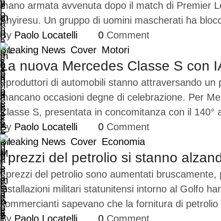
mano armata avvenuta dopo il match di Premier Lea
Ahyiresu. Un gruppo di uomini mascherati ha bloc
By 
Paolo Locatelli
0
 Comment
Breaking News
Cover
Motori
La nuova Mercedes Classe S con IA 
I produttori di automobili stanno attraversando un 
mancano occasioni degne di celebrazione. Per Merc
Classe S, presentata in concomitanza con il 140° 
By 
Paolo Locatelli
0
 Comment
Breaking News
Cover
Economia
I prezzi del petrolio si stanno alz
I prezzi del petrolio sono aumentati bruscamente, poi
installazioni militari statunitensi intorno al Golfo
commercianti sapevano che la fornitura di petrolio 
By 
Paolo Locatelli
0
 Comment