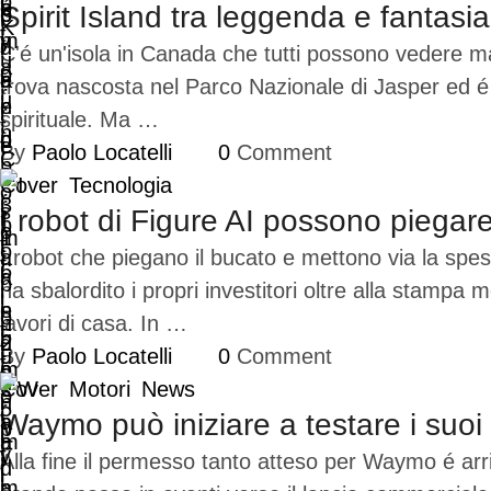
Spirit Island tra leggenda e fantasia
C'é un'isola in Canada che tutti possono vedere ma 
trova nascosta nel Parco Nazionale di Jasper ed é
spirituale. Ma …
By 
Paolo Locatelli
0
 Comment
Cover
Tecnologia
I robot di Figure AI possono piegare
I robot che piegano il bucato e mettono via la spes
ha sbalordito i propri investitori oltre alla stamp
lavori di casa. In …
By 
Paolo Locatelli
0
 Comment
Cover
Motori
News
Waymo può iniziare a testare i suoi
Alla fine il permesso tanto atteso per Waymo é arr