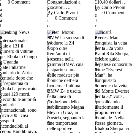
0
 Comment
Congratulazioni a
110,40 dollari …
giocatori, …
By 
Carlo Pivoni
By 
Carlo Pivoni
0
 Comment
0
 Comment
Breaking News
Cover
Motori
Curiosità
BMW ha smesso di
Everest Man
Internazionale
produrre la Z4
conquista la vetta
Sale a 131 il
Dopo oltre
per la 32a volta
numero di vittime
trent’anni di
Kami Rita Sherpa,
per Ebola in Congo
presenza nella
celebre guida
e Uganda
gamma BMW, cala
nepalese conosciuta
Sale l’allarme
il sipario su una
come “Everest
sanitario in Africa
delle roadster più
Man”, ha
centrale dopo che
iconiche dell’era
conquistato
un’epidemia di
moderna: l’ultima
domenica la vetta
Ebola ha provocato
BMW Z4 è uscita
del Monte Everest
quasi 120 morti.
dalla linea di
per la 32ª volta,
Secondo le autorità
produzione dello
consolidando
sanitarie
stabilimento Magna
ulteriormente il
internazionali, sono
Steyr di Graz, in
proprio record
circa 300 i casi
Austria, segnando la
mondiale. Nella
sospetti
fine temporanea
stessa giornata,
riconducibili al
delle sportive
Lhakpa Sherpa ha
ceppo Bundibugyo,