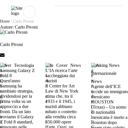
Home
/
Carlo Pivoni
Autore:
Carlo Pivoni
Carlo Pivoni
Cover
Tecnologia
Arte
Cover
News
Breaking News
Samsung Galaxy Z
L’IA ricerca l’arte
Internazionale
Fold 8
saccheggiata dai
Quest'anno
nazisti
News
Samsung ha
Il Center for Art
Agente dell’ICE
cambiato strategia,
Law di New York
uccide un immigrato
dividendosi per la
stima che, tra il
messicano
prima volta su un
1933 e il 1945, i
HOUSTON
approccio a due
nazisti abbiano
(Texas) – Un uomo
fronti. Da un lato
rubato o costretto
di nazionalità
troviamo il Galaxy
alla vendita circa
messicana è morto a
Z Fold 8 standard,
650.000 opere
Houston dopo
rinnovato nelle
d'arte. Oggi, un
essere stato colpito