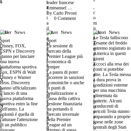
leader francese
Emmanuel …
By 
Carlo Pivoni
0
 Comment
Cover
News
Cover
News
Motori
News
Le Tesla falliscono
Sport
Sport
l’esame del freddo
Disney, FOX,
La sessione di
estremo registrato in
ESPN e Discovery
mercato della
America in questi
stanno per lanciare
Premier League più
giorni
una nuova
economica di
Eccoci alla resa dei
piattaforma sportiva
sempre
conti si potrebbe
Fox, ESPN di Walt
La paura di poter
dire. La Tesla messa
Disney e Warner
incorrere in sanzioni
a dura prova in
Bros. Discovery
economiche o anche
condizioni estreme
hanno ufficializzato
in punti di
per una macchina
il lancio di una
penalizzazione a
alimentata da
nuova piattaforma
causa della cattiva
batterie. Alcuni
sportiva entro la fine
gestione finanziaria
conducenti di
dell'anno. La
sta portando il
veicoli Tesla stanno
volontà é quella di
mercato invernale
imparando a proprie
catturare l'attenzione
della Premier
spese nelle zone
di un pubblico
League ad un
centrali degli Stati
giovane
minimo di spesa