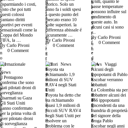
Uniti, quanto le
risparmiando i costi,
storico. Solo un
basse temperature
visto che poi tutti
anno fa i soldi spesi
possono influire sul
questi colossi
a questo punto del
rendimento di
vantano diritti
mercato erano 10
queste auto. In
sportivi per eventi
volte superiori. la
alcuni casi si sono
sensazionali come la
differenza abissale é
…
Coppa del Mondo
sicuramente …
By 
Carlo Pivoni
FIFA, la …
By 
Carlo Pivoni
0
 Comment
By 
Carlo Pivoni
0
 Comment
0
 Comment
Internazionale
Motori
News
News
Viaggi
Toyota sta
Alcuni degli
News
richiamando 1,9
ippopotami di Pablo
Il Pentagono
milioni di SUV
Escobar verranno
conferma che sono
RAV4 negli Stati
abbattuti
stati pilotati droni di
Uniti
La Colombia sta per
sorveglianza
Toyota ha detto che
abbattere alcuni dei
disarmati su Gaza
sta richiamando
166 ippopotami
Gli Stati Uniti
quasi 1,9 milioni di
discendenti da una
hanno confermato
piccoli SUV RAV4
mandria di proprietà
per la prima volta di
negli Stati Uniti per
del signore della
aver pilotato droni
risolvere un
droga Pablo
di sorveglianza
problema con le
Escobar negli anni