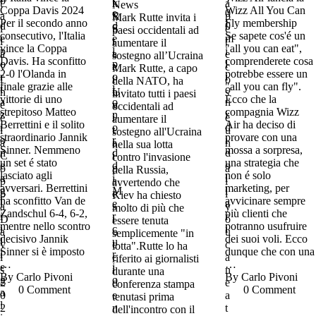
News
Coppa Davis 2024
Wizz All You Can
Mark Rutte invita i
Per il secondo anno
Fly membership
paesi occidentali ad
consecutivo, l'Italia
Se sapete cos'é un
aumentare il
vince la Coppa
"all you can eat",
sostegno all’Ucraina
Davis. Ha sconfitto
comprenderete cosa
Mark Rutte, a capo
2-0 l'Olanda in
potrebbe essere un
della NATO, ha
finale grazie alle
"all you can fly".
invitato tutti i paesi
vittorie di uno
Ecco che la
occidentali ad
strepitoso Matteo
compagnia Wizz
aumentare il
Berrettini e il solito
Air ha deciso di
sostegno all'Ucraina
straordinario Jannik
provare con una
nella sua lotta
Sinner. Nemmeno
mossa a sorpresa,
contro l'invasione
un set é stato
una strategia che
della Russia,
lasciato agli
non é solo
avvertendo che
avversari. Berrettini
marketing, per
Kiev ha chiesto
ha sconfitto Van de
avvicinare sempre
molto di più che
Zandschul 6-4, 6-2,
più clienti che
essere tenuta
mentre nello scontro
potranno usufruire
semplicemente "in
decisivo Jannik
dei suoi voli. Ecco
lotta".Rutte lo ha
Sinner si è imposto
dunque che con una
riferito ai giornalisti
…
…
durante una
By 
Carlo Pivoni
By 
Carlo Pivoni
conferenza stampa
0
 Comment
0
 Comment
tenutasi prima
dell'incontro con il