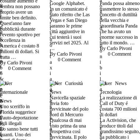
costante aumento e
Google Alphabet.
Panda possa almeno
sembra non possano
In un comunicato é
trasmettere lo stesso
proprio avere un
stato riferito che Las
concetto di duttilità
limite ben definito.
Vegas e San Diego
della vecchia e
Quest'anno fare
saranno le prime
straordinaria Panda
pubblicità durante
città aggiuntive in
che ha avuto un
l'evento sportivo per
cui testerà i suoi
enorme successo in
eccellenza in
servizi nel 2025. Al
tutto il mondo. …
America é costato 8
…
By 
Carlo Pivoni
milioni di dollari. Si
By 
Carlo Pivoni
0
 Comment
tratta …
0
 Comment
By 
Carlo Pivoni
0
 Comment
Cover
Cover
Curiosità
Cover
News
Internazionale
News
Tecnologia
Navicella spaziale
La realizzazione di
News
invia foto
Call of Duty é
Uno sceriffo in
ravvicinate del polo
costata 700 milioni
Florida suggerisce
nord di Mercurio
di dollari
l’auto-deportazione
Qualcosa di mai
La Activision, che
agli illegali
visto prima da una
produce titoli dal
Lo sanno bene tutti
prospettiva così
grandissimo seguito,
quanti. Uno dei
ravvicinata. Il polo
ha pubblicato i