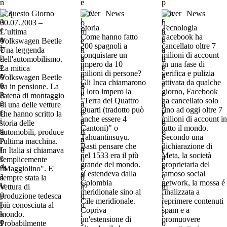
In questo Giorno
Cover
News
Cover
News
30.07.2003 –
Storia
Tecnologia
L’ultima
Come hanno fatto
Facebook ha
Volkswagen Beetle
200 spagnoli a
cancellato oltre 7
Una leggenda
conquistare un
milioni di account
dell'automobilismo.
impero da 10
In una fase di
La mitica
milioni di persone?
verifica e pulizia
Volkswagen Beetle
Gli Inca chiamarono
attivata da qualche
va in pensione. La
il loro impero la
giorno, Facebook
catena di montaggio
"Terra dei Quattro
ha cancellato solo
di una delle vetture
Quarti (tradotto può
fino ad oggi oltre 7
che hanno scritto la
anche essere 4
milioni di account in
storia delle
Cantoni)" o
tutto il mondo.
automobili, produce
Tahuantinsuyu.
Secondo una
l'ultima macchina.
Basti pensare che
dichiarazione di
In Italia si chiamava
nel 1533 era il più
Meta, la società
semplicemente
grande del mondo.
proprietaria del
"Maggiolino". E'
si estendeva dalla
famoso social
sempre stata la
Colombia
network, la mossa é
vettura di
meridionale sino al
finalizzata a
produzione tedesca
Cile meridionale.
reprimere contenuti
più conosciuta al
Copriva
spam e a
mondo.
un'estensione di
promuovere
Probabilmente