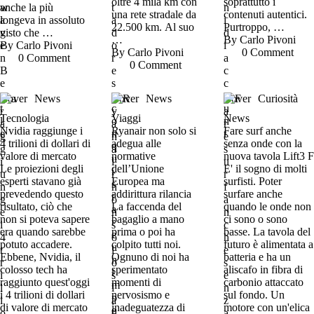
oltre 4 mila km con
soprattutto i
anche la più
una rete stradale da
contenuti autentici.
longeva in assoluto
22.500 km. Al suo
Purtroppo, …
visto che …
…
By 
Carlo Pivoni
By 
Carlo Pivoni
By 
Carlo Pivoni
0
 Comment
0
 Comment
0
 Comment
Cover
News
Cover
News
Cover
Curiosità
Tecnologia
Viaggi
News
Nvidia raggiunge i
Ryanair non solo si
Fare surf anche
4 trilioni di dollari di
adegua alle
senza onde con la
valore di mercato
normative
nuova tavola Lift3 F
Le proiezioni degli
dell’Unione
E' il sogno di molti
esperti stavano già
Europea ma
surfisti. Poter
prevedendo questo
addirittura rilancia
surfare anche
risultato, ciò che
La faccenda del
quando le onde non
non si poteva sapere
bagaglio a mano
ci sono o sono
era quando sarebbe
prima o poi ha
basse. La tavola del
potuto accadere.
colpito tutti noi.
futuro è alimentata a
Ebbene, Nvidia, il
Ognuno di noi ha
batteria e ha un
colosso tech ha
sperimentato
aliscafo in fibra di
raggiunto quest'oggi
momenti di
carbonio attaccato
i 4 trilioni di dollari
nervosismo e
sul fondo. Un
di valore di mercato
inadeguatezza di
motore con un'elica