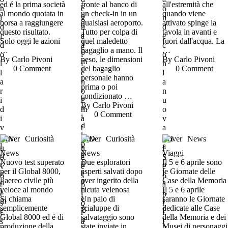
ed é la prima società
fronte al banco di
all'estremità che
al mondo quotata in
un check-in in un
quando viene
borsa a raggiungere
qualsiasi aeroporto.
attivato spinge la
questo risultato.
Tutto per colpa di
tavola in avanti e
Solo oggi le azioni
quel maledetto
fuori dall'acqua. La
…
bagaglio a mano. Il
…
By 
Carlo Pivoni
peso, le dimensioni
By 
Carlo Pivoni
0
 Comment
del bagaglio
0
 Comment
personale hanno
prima o poi
condizionato …
By 
Carlo Pivoni
0
 Comment
Cover
Curiosità
Cover
Curiosità
Cover
News
News
News
Viaggi
Nuovo test superato
Due esploratori
Il 5 e 6 aprile sono
per il Global 8000,
esperti salvati dopo
le Giornate delle
l’aereo civile più
aver ingerito della
Case della Memoria
veloce al mondo
cicuta velenosa
Il 5 e 6 aprile
Si chiama
Un paio di
saranno le Giornate
semplicemente
scialuppe di
dedicate alle Case
Global 8000 ed é di
salvataggio sono
della Memoria e dei
produzione della
state inviate in
Musei di personaggi