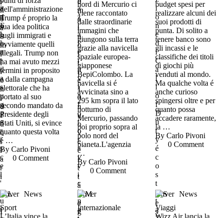
punti di forza
nord di Mercurio ci
budget spesi per
dell'amministrazione
viene raccontato
realizzare alcuni dei
Trump é proprio la
dalle straordinarie
suoi prodotti di
sua idea politica
immagini che
punta. Di solito a
sugli immigrati e
giungono sulla terra
tenere banco sono
ovviamente quelli
grazie alla navicella
gli incassi e le
illegali. Trump non
spaziale europea-
classifiche dei titoli
ha mai avuto mezzi
giapponese
di giochi più
termini in proposito
BepiColombo. La
venduti al mondo.
e dalla campagna
navicella si é
Ma qualche volta é
elettorale che ha
avvicinata sino a
anche curioso
portato al suo
295 km sopra il lato
spingersi oltre e per
secondo mandato da
notturno di
quanto possa
Presidente degli
Mercurio, passando
accadere raramente,
Stati Uniti, si evince
poi proprio sopra al
la …
quanto questa volta
polo nord del
By 
Carlo Pivoni
é …
pianeta.L'agenzia
0
 Comment
By 
Carlo Pivoni
…
0
 Comment
By 
Carlo Pivoni
0
 Comment
Cover
News
Cover
Cover
News
Sport
Internazionale
Viaggi
L’Italia vince la
Wizz Air lancia la