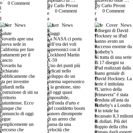
aspettarci di …
attraverso onde …
0
 Comment
By 
Carlo Pivoni
By 
Carlo Pivoni
0
 Comment
0
 Comment
Cover
News
Cover
News
Arte
Cover
News
I disegni di David
Salute
Viaggi
Hockney su iPad
Novartis apre una
La NASA ci porta
hanno avuto un
nuova sede in
nell’era dei voli
successo enorme da
California per fare
supersonici con il
Sotheby’s
trattamenti per il
Lockheed Martin
Si tratta di una serie
cancro
X-59
di 17 disegni su
Novartis ha
Uno dei punti più
iPad realizzati dalla
dichiarato
delicati nello
mano geniale di
pubblicamente che
sviluppo do un
David Hockney. La
sta per investire
sistema supersonico
serie é intitolata
miliardi nella
é la gestione, sino
"L'arrivo della
costruzione di siti su
ad oggi quasi
primavera" é stata
territorio
impossibile,
venduta all'asta da
statunitense. Ecco
dell'onda d'urto e
Sotheby's a Londra
dunque che
del cosiddetto boom
e in totale ha
l'annuncio di oggi
sonoro dirompente
incassato 8,3 milioni
segue
di un aereo che
di dollari. Più del
semplicemente un
passa da una
doppio della cifra
percorso che
velocità che
stimata dagli esperti