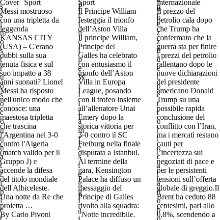
Cover
Sport
Sport
Internazionale
Messi mostruoso
Il Principe William
Il prezzo del
con una tripletta da
festeggia il trionfo
petrolio cala dopo
leggenda
dell’Aston Villa
che Trump ha
KANSAS CITY
Il principe William,
confermato che la
(USA) – C'erano
Principe del
guerra sta per finire
dubbi sulla sua
Galles ha celebrato
I prezzi del petrolio
tenuta fisica e sul
con entusiasmo il
rallentano dopo le
suo impatto a 38
trionfo dell’Aston
nuove dichiarazioni
anni suonati? Lionel
Villa in Europa
del presidente
Messi ha risposto
League, posando
americano Donald
nell'unico modo che
con il trofeo insieme
Trump su una
conosce: una
all’allenatore Unai
possibile rapida
maestosa tripletta
Emery dopo la
conclusione del
che trascina
storica vittoria per
conflitto con l’Iran,
l'Argentina nel 3-0
3-0 contro il SC
ma i mercati restano
contro l'Algeria
Freiburg nella finale
cauti per
(match valido per il
disputata a Istanbul.
l’incertezza sui
Gruppo J) e
Al termine della
negoziati di pace e
accende la difesa
gara, Kensington
per le persistenti
del titolo mondiale
Palace ha diffuso un
tensioni sull’offerta
dell'Albiceleste.
messaggio del
globale di greggio.Il
Una notte da Re che
Principe di Galles
Brent ha ceduto 88
proietta …
rivolto alla squadra:
centesimi, pari allo
By 
Carlo Pivoni
“Notte incredibile.
0,8%, scendendo a