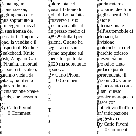
Ramalingam
valore totale di
sperimentare e
Chandrasekar,
quasi 1 bilione di
proporre idee fuori
aggiungendo che
dollari. Lo ha fatto
dagli schemi. Al
mira soprattutto a
attraverso il suo
Salone
proteggere i mezzi
trust revocabile ad
Internazionale
di sussistenza dei
un prezzo medio di
dell’Automobile di
pescatori.L'importaz
389,29 dollari per
Monaco, la
ione, la vendita e il
azione. Questo ha
divisione
trasporto di Redline
registrato il suo
motociclistica del
Snakehead, Knife
primo acquisto sul
marchio tedesco
Fish, Alligator Gar
mercato aperto dal
presenterà un
e Piranha, importati
2020 ma soprattutto
prototipo tanto
dal sud-est asiatico,
il suo …
audace quanto
saranno vietati da
By 
Carlo Pivoni
sorprendente: il
sabato, ha riferito il
0
 Comment
Vision CE. Come
ministro in una
già accaduto con la
dichiarazione.Snake
Titan, questo
heads, che possono
scooter monoposto
…
nasce con
By 
Carlo Pivoni
l’obiettivo di offrire
0
 Comment
un’anticipazione
suggestiva di …
By 
Carlo Pivoni
0
 Comment