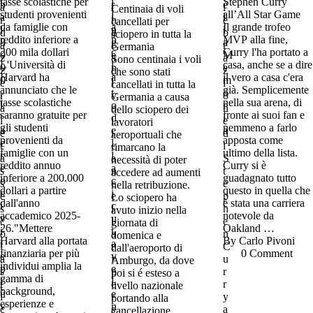
tasse scolastiche per
Stephen Curry
Centinaia di voli
studenti provenienti
all’All Star Game
cancellati per
da famiglie con
Il grande trofeo
sciopero in tutta la
reddito inferiore a
MVP alla fine,
Germania
200 mila dollari
Curry l'ha portato a
Sono centinaia i voli
L'Università di
casa, anche se a dire
che sono stati
Harvard ha
il vero a casa c'era
cancellati in tutta la
annunciato che le
già. Semplicemente
Germania a causa
tasse scolastiche
nella sua arena, di
dello sciopero dei
saranno gratuite per
fronte ai suoi fan e
lavoratori
gli studenti
nemmeno a farlo
aeroportuali che
provenienti da
apposta come
rimarcano la
famiglie con un
ultimo della lista.
necessità di poter
reddito annuo
Curry si è
accedere ad aumenti
inferiore a 200.000
guadagnato tutto
nella retribuzione.
dollari a partire
questo in quella che
Lo sciopero ha
dall'anno
è stata una carriera
avuto inizio nella
accademico 2025-
notevole da
giornata di
26."Mettere
Oakland …
domenica e
Harvard alla portata
By 
Carlo Pivoni
dall'aeroporto di
finanziaria per più
0
 Comment
Amburgo, da dove
individui amplia la
poi si é esteso a
gamma di
livello nazionale
background,
portando alla
esperienze e
cancellazione …