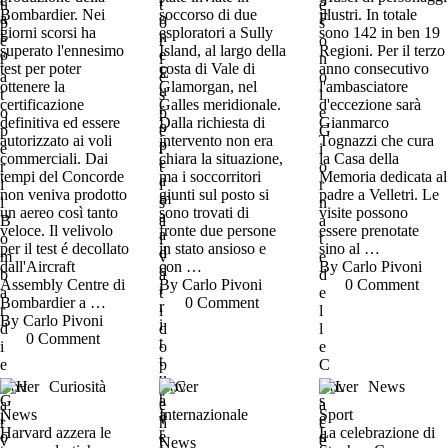
Bombardier. Nei
soccorso di due
illustri. In totale
giorni scorsi ha
esploratori a Sully
sono 142 in ben 19
superato l'ennesimo
Island, al largo della
Regioni. Per il terzo
test per poter
costa di Vale di
anno consecutivo
ottenere la
Glamorgan, nel
l'ambasciatore
certificazione
Galles meridionale.
d'eccezione sarà
definitiva ed essere
Dalla richiesta di
Gianmarco
autorizzato ai voli
intervento non era
Tognazzi che cura
commerciali. Dai
chiara la situazione,
la Casa della
tempi del Concorde
ma i soccorritori
Memoria dedicata al
non veniva prodotto
giunti sul posto si
padre a Velletri. Le
un aereo così tanto
sono trovati di
visite possono
veloce. Il velivolo
fronte due persone
essere prenotate
per il test é decollato
in stato ansioso e
sino al …
dall'Aircraft
con …
By 
Carlo Pivoni
Assembly Centre di
By 
Carlo Pivoni
0
 Comment
Bombardier a …
0
 Comment
By 
Carlo Pivoni
0
 Comment
Cover
Curiosità
Cover
Cover
News
News
Internazionale
Sport
Harvard azzera le
La celebrazione di
News