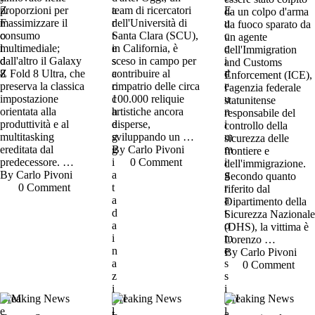
proporzioni per
team di ricercatori
da un colpo d'arma
massimizzare il
dell'Università di
da fuoco sparato da
consumo
Santa Clara (SCU),
un agente
multimediale;
in California, è
dell'Immigration
dall'altro il Galaxy
sceso in campo per
and Customs
Z Fold 8 Ultra, che
contribuire al
Enforcement (ICE),
preserva la classica
rimpatrio delle circa
l'agenzia federale
impostazione
100.000 reliquie
statunitense
orientata alla
artistiche ancora
responsabile del
produttività e al
disperse,
controllo della
multitasking
sviluppando un …
sicurezza delle
ereditata dal
By 
Carlo Pivoni
frontiere e
predecessore. …
0
 Comment
dell'immigrazione.
By 
Carlo Pivoni
Secondo quanto
0
 Comment
riferito dal
Dipartimento della
Sicurezza Nazionale
(DHS), la vittima è
Lorenzo …
By 
Carlo Pivoni
0
 Comment
Breaking News
Breaking News
Breaking News