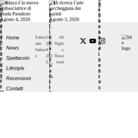
Zendaya é la nuova
L’IA ricerca l’arte
ambasciatrice di
saccheggiata dai
Prada Paradoxe
nazisti
Agosto 4, 2026
Agosto 3, 2026
Home
Editor
©
All
/
/
iale
201
Right
News
Italian
4-
s
o
202
Rese
Spettacolo
5
rved
Lifestyle
Recensioni
Contatti