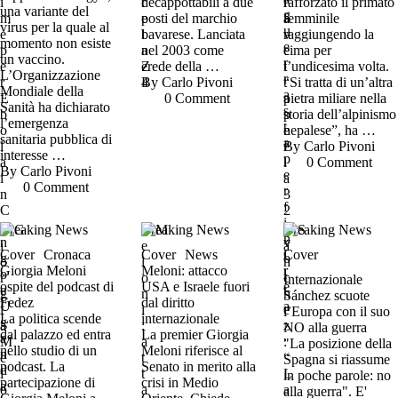
decappottabili a due
rafforzato il primato
una variante del
posti del marchio
femminile
virus per la quale al
bavarese. Lanciata
raggiungendo la
momento non esiste
nel 2003 come
cima per
un vaccino.
erede della …
l’undicesima volta.
L’Organizzazione
By 
Carlo Pivoni
“Si tratta di un’altra
Mondiale della
0
 Comment
pietra miliare nella
Sanità ha dichiarato
storia dell’alpinismo
l’emergenza
nepalese”, ha …
sanitaria pubblica di
By 
Carlo Pivoni
interesse …
0
 Comment
By 
Carlo Pivoni
0
 Comment
Breaking News
Breaking News
Breaking News
Cover
Cronaca
Cover
News
Cover
Giorgia Meloni
Meloni: attacco
Internazionale
ospite del podcast di
USA e Israele fuori
Sánchez scuote
Fedez
dal diritto
l’Europa con il suo
La politica scende
internazionale
NO alla guerra
dal palazzo ed entra
La premier Giorgia
"La posizione della
nello studio di un
Meloni riferisce al
Spagna si riassume
podcast. La
Senato in merito alla
in poche parole: no
partecipazione di
crisi in Medio
alla guerra". E'