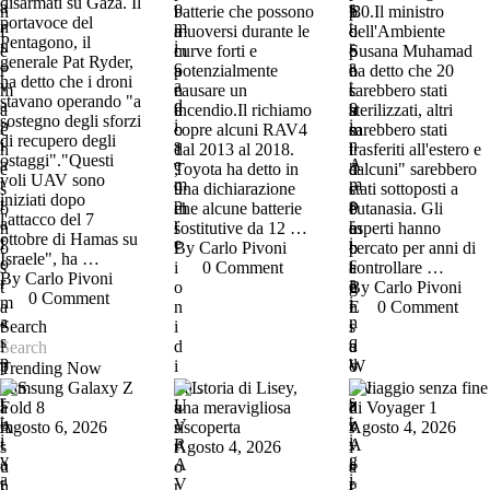
disarmati su Gaza. Il
batterie che possono
'80.Il ministro
portavoce del
muoversi durante le
dell'Ambiente
Pentagono, il
curve forti e
Susana Muhamad
generale Pat Ryder,
potenzialmente
ha detto che 20
ha detto che i droni
causare un
sarebbero stati
stavano operando "a
incendio.Il richiamo
sterilizzati, altri
sostegno degli sforzi
copre alcuni RAV4
sarebbero stati
di recupero degli
dal 2013 al 2018.
trasferiti all'estero e
ostaggi"."Questi
Toyota ha detto in
"alcuni" sarebbero
voli UAV sono
una dichiarazione
stati sottoposti a
iniziati dopo
che alcune batterie
eutanasia. Gli
l'attacco del 7
sostitutive da 12 …
esperti hanno
ottobre di Hamas su
By 
Carlo Pivoni
cercato per anni di
Israele", ha …
0
 Comment
controllare …
By 
Carlo Pivoni
By 
Carlo Pivoni
0
 Comment
0
 Comment
Search
Trending Now
Samsung Galaxy Z
La storia di Lisey,
Il viaggio senza fine
Fold 8
una meravigliosa
di Voyager 1
Agosto 6, 2026
riscoperta
Agosto 4, 2026
Agosto 4, 2026