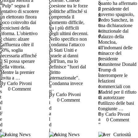
Giorgia Meloni a
Oriente. Chiede
quanto ha affermato
"Pulp" segna il
coesione tra le forze
il presidente del
tentativo di scuotere
politiche affinché si
governo spagnolo,
un elettorato finora
comprenda il
Pedro Sanchez, in
poco coinvolto dai
momento difficile,
una dichiarazione
tecnicismi della
tra i più difficili
istituzionale dal
riforma. L'obiettivo
degli ultimi decenni.
Palazzo della
è chiaro: alzare
Nello specifico non
Moncloa,
l'affluenza oltre il
condanna l'attacco
all'indomani delle
50%, soglia
di Stati Uniti e
minacce del
necessaria affinché
Israele ai danni
presidente
il Sì possa sperare
dell'Iran, ma lo
statunitense Donald
nella vittoria.
definisce "fuori dal
Trump di
Mentre la premier
diritto
interrompere le
invita a …
internazionale".
relazioni
By 
Carlo Pivoni
Condanna invece
commerciali con
0
 Comment
…
Madrid per il rifiuto
By 
Carlo Pivoni
di autorizzare
0
 Comment
l'utilizzo delle basi
congiunte …
By 
Carlo Pivoni
0
 Comment
Breaking News
Breaking News
Cover
Curiosità