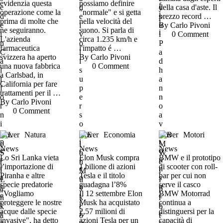
evidenzia questa
possiamo definire
della casa d'aste. Il
operazione come la
"normale" e si getta
prezzo record …
prima di molte che
nella velocità del
By 
Carlo Pivoni
ne seguiranno.
suono. Si parla di
0
 Comment
L'azienda
circa 1.235 km/h e
farmaceutica
l'impatto é …
svizzera ha aperto
By 
Carlo Pivoni
una nuova fabbrica
0
 Comment
a Carlsbad, in
California per fare
trattamenti per il …
By 
Carlo Pivoni
0
 Comment
Cover
Natura
Cover
Economia
Cover
Motori
News
News
News
Lo Sri Lanka vieta
Elon Musk compra
BMW e il prototipo
l’importazione di
1 bilione di azioni
di scooter con roll-
Piranha e altre
Tesla e il titolo
bar per cui non
specie predatorie
guadagna l’8%
serve il casco
"Vogliamo
Il 12 settembre Elon
BMW Motorrad
proteggere le nostre
Musk ha acquistato
continua a
acque dalle specie
2,57 milioni di
distinguersi per la
invasive", ha detto
azioni Tesla per un
capacità di