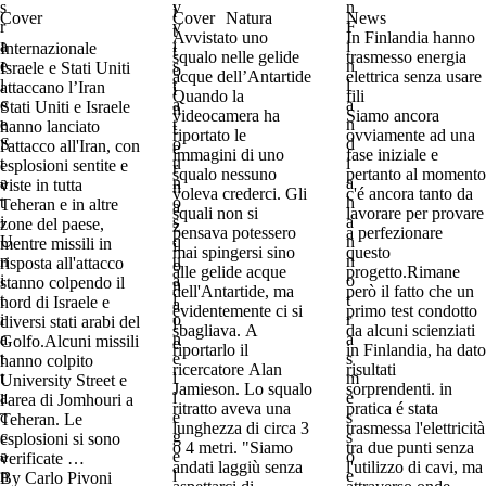
Cover
Cover
Natura
News
Avvistato uno
In Finlandia hanno
Internazionale
squalo nelle gelide
trasmesso energia
Israele e Stati Uniti
acque dell’Antartide
elettrica senza usare
attaccano l’Iran
Quando la
fili
Stati Uniti e Israele
videocamera ha
Siamo ancora
hanno lanciato
riportato le
ovviamente ad una
l'attacco all'Iran, con
immagini di uno
fase iniziale e
esplosioni sentite e
squalo nessuno
pertanto al momento
viste in tutta
voleva crederci. Gli
c'é ancora tanto da
Teheran e in altre
squali non si
lavorare per provare
zone del paese,
pensava potessero
a perfezionare
mentre missili in
mai spingersi sino
questo
risposta all'attacco
alle gelide acque
progetto.Rimane
stanno colpendo il
dell'Antartide, ma
però il fatto che un
nord di Israele e
evidentemente ci si
primo test condotto
diversi stati arabi del
sbagliava. A
da alcuni scienziati
Golfo.Alcuni missili
riportarlo il
in Finlandia, ha dato
hanno colpito
ricercatore Alan
risultati
University Street e
Jamieson. Lo squalo
sorprendenti. in
l'area di Jomhouri a
ritratto aveva una
pratica é stata
Teheran. Le
lunghezza di circa 3
trasmessa l'elettricità
esplosioni si sono
o 4 metri. "Siamo
tra due punti senza
verificate …
andati laggiù senza
l'utilizzo di cavi, ma
By 
Carlo Pivoni