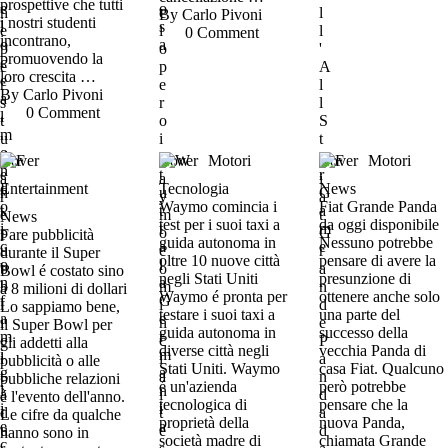
prospettive che tutti
By 
Carlo Pivoni
i nostri studenti
0
 Comment
incontrano,
promuovendo la
loro crescita …
By 
Carlo Pivoni
0
 Comment
Cover
Cover
Motori
Cover
Motori
Entertainment
Tecnologia
News
Waymo comincia i
Fiat Grande Panda
News
test per i suoi taxi a
da oggi disponibile
Fare pubblicità
guida autonoma in
Nessuno potrebbe
durante il Super
oltre 10 nuove città
pensare di avere la
Bowl é costato sino
negli Stati Uniti
presunzione di
a 8 milioni di dollari
Waymo é pronta per
ottenere anche solo
Lo sappiamo bene,
testare i suoi taxi a
una parte del
il Super Bowl per
guida autonoma in
successo della
gli addetti alla
diverse città negli
vecchia Panda di
pubblicità o alle
Stati Uniti. Waymo
casa Fiat. Qualcuno
pubbliche relazioni
é un'azienda
però potrebbe
é l'evento dell'anno.
tecnologica di
pensare che la
Le cifre da qualche
proprietà della
nuova Panda,
hanno sono in
società madre di
chiamata Grande