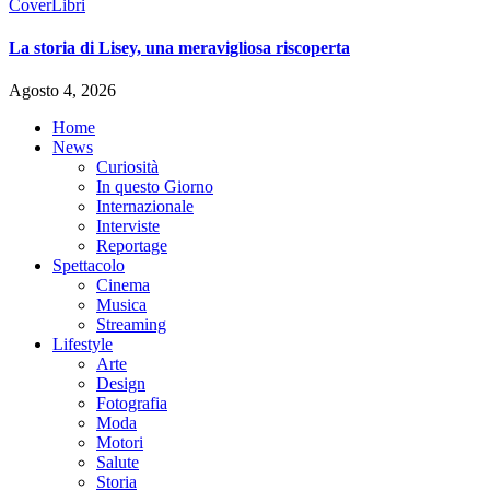
Cover
Libri
La storia di Lisey, una meravigliosa riscoperta
Agosto 4, 2026
Home
News
Curiosità
In questo Giorno
Internazionale
Interviste
Reportage
Spettacolo
Cinema
Musica
Streaming
Lifestyle
Arte
Design
Fotografia
Moda
Motori
Salute
Storia