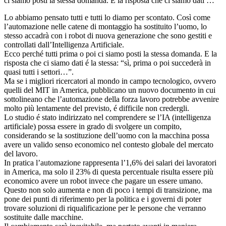
ci siamo posti la stessa domanda. E la risposta che ci siamo dati …
Lo abbiamo pensato tutti e tutti lo diamo per scontato. Così come
l’automazione nelle catene di montaggio ha sostituito l’uomo, lo
stesso accadrà con i robot di nuova generazione che sono gestiti e
controllati dall’Intelligenza Artificiale.
Ecco perché tutti prima o poi ci siamo posti la stessa domanda. E la
risposta che ci siamo dati é la stessa: “sì, prima o poi succederà in
quasi tutti i settori…”.
Ma se i migliori ricercatori al mondo in campo tecnologico, ovvero
quelli del MIT in America, pubblicano un nuovo documento in cui
sottolineano che l’automazione della forza lavoro potrebbe avvenire
molto più lentamente del previsto, é difficile non credergli.
Lo studio é stato indirizzato nel comprendere se l’IA (intelligenza
artificiale) possa essere in grado di svolgere un compito,
considerando se la sostituzione dell’uomo con la macchina possa
avere un valido senso economico nel contesto globale del mercato
del lavoro.
In pratica l’automazione rappresenta l’1,6% dei salari dei lavoratori
in America, ma solo il 23% di questa percentuale risulta essere più
economico avere un robot invece che pagare un essere umano.
Questo non solo aumenta e non di poco i tempi di transizione, ma
pone dei punti di riferimento per la politica e i governi di poter
trovare soluzioni di riqualificazione per le persone che verranno
sostituite dalle macchine.