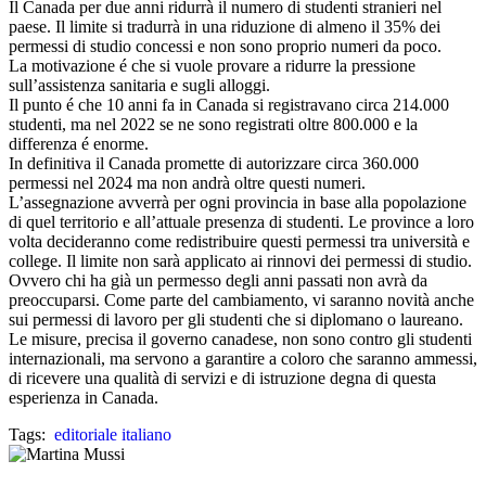
Il Canada per due anni ridurrà il numero di studenti stranieri nel
paese. Il limite si tradurrà in una riduzione di almeno il 35% dei
permessi di studio concessi e non sono proprio numeri da poco.
La motivazione é che si vuole provare a ridurre la pressione
sull’assistenza sanitaria e sugli alloggi.
Il punto é che 10 anni fa in Canada si registravano circa 214.000
studenti, ma nel 2022 se ne sono registrati oltre 800.000 e la
differenza é enorme.
In definitiva il Canada promette di autorizzare circa 360.000
permessi nel 2024 ma non andrà oltre questi numeri.
L’assegnazione avverrà per ogni provincia in base alla popolazione
di quel territorio e all’attuale presenza di studenti. Le province a loro
volta decideranno come redistribuire questi permessi tra università e
college. Il limite non sarà applicato ai rinnovi dei permessi di studio.
Ovvero chi ha già un permesso degli anni passati non avrà da
preoccuparsi. Come parte del cambiamento, vi saranno novità anche
sui permessi di lavoro per gli studenti che si diplomano o laureano.
Le misure, precisa il governo canadese, non sono contro gli studenti
internazionali, ma servono a garantire a coloro che saranno ammessi,
di ricevere una qualità di servizi e di istruzione degna di questa
esperienza in Canada.
Tags:  
editoriale italiano