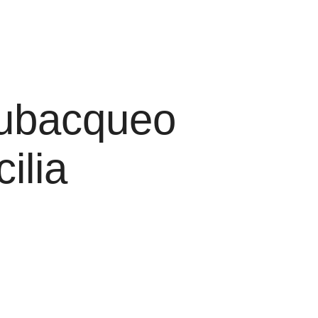
subacqueo
ilia