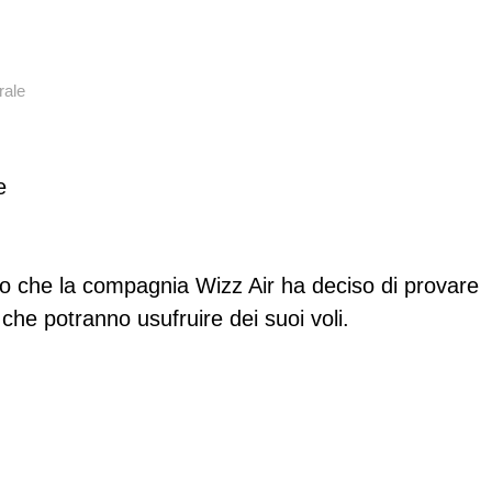
rale
e