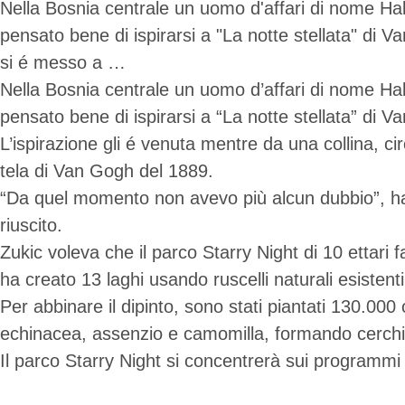
Nella Bosnia centrale un uomo d'affari di nome Ha
pensato bene di ispirarsi a "La notte stellata" di V
si é messo a …
Nella Bosnia centrale un uomo d’affari di nome Ha
pensato bene di ispirarsi a “La notte stellata” di V
L’ispirazione gli é venuta mentre da una collina, ci
tela di Van Gogh del 1889.
“Da quel momento non avevo più alcun dubbio”, ha di
riuscito.
Zukic voleva che il parco Starry Night di 10 ettari f
ha creato 13 laghi usando ruscelli naturali esistenti
Per abbinare il dipinto, sono stati piantati 130.000
echinacea, assenzio e camomilla, formando cerchi co
Il parco Starry Night si concentrerà sui programmi 