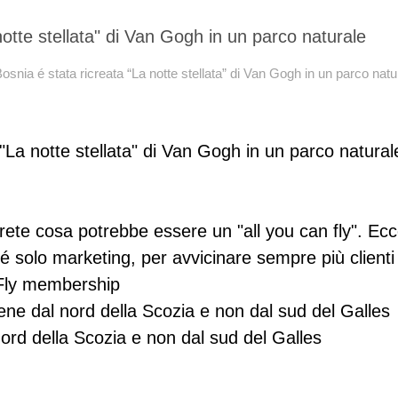
Bosnia é stata ricreata “La notte stellata” di Van Gogh in un parco natu
 "La notte stellata" di Van Gogh in un parco natural
 Fly membership
iene dal nord della Scozia e non dal sud del Galles