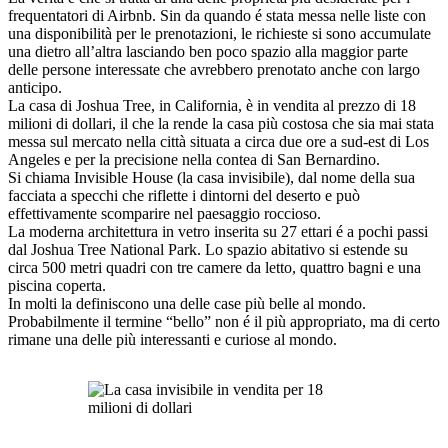
frequentatori di Airbnb. Sin da quando é stata messa nelle liste con
una disponibilità per le prenotazioni, le richieste si sono accumulate
una dietro all’altra lasciando ben poco spazio alla maggior parte
delle persone interessate che avrebbero prenotato anche con largo
anticipo.
La casa di Joshua Tree, in California, è in vendita al prezzo di 18
milioni di dollari, il che la rende la casa più costosa che sia mai stata
messa sul mercato nella città situata a circa due ore a sud-est di Los
Angeles e per la precisione nella contea di San Bernardino.
Si chiama Invisible House (la casa invisibile), dal nome della sua
facciata a specchi che riflette i dintorni del deserto e può
effettivamente scomparire nel paesaggio roccioso.
La moderna architettura in vetro inserita su 27 ettari é a pochi passi
dal Joshua Tree National Park. Lo spazio abitativo si estende su
circa 500 metri quadri con tre camere da letto, quattro bagni e una
piscina coperta.
In molti la definiscono una delle case più belle al mondo.
Probabilmente il termine “bello” non é il più appropriato, ma di certo
rimane una delle più interessanti e curiose al mondo.