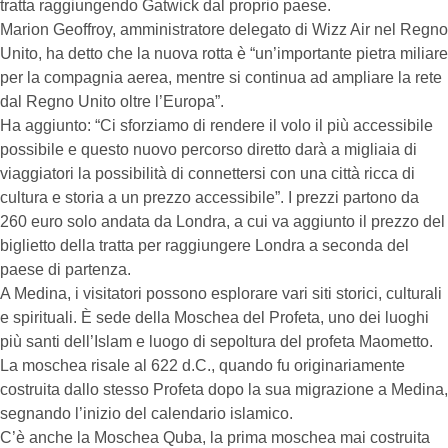
tratta raggiungendo Gatwick dal proprio paese.
Marion Geoffroy, amministratore delegato di Wizz Air nel Regno
Unito, ha detto che la nuova rotta è “un’importante pietra miliare
per la compagnia aerea, mentre si continua ad ampliare la rete
dal Regno Unito oltre l’Europa”.
Ha aggiunto: “Ci sforziamo di rendere il volo il più accessibile
possibile e questo nuovo percorso diretto darà a migliaia di
viaggiatori la possibilità di connettersi con una città ricca di
cultura e storia a un prezzo accessibile”. I prezzi partono da
260 euro solo andata da Londra, a cui va aggiunto il prezzo del
biglietto della tratta per raggiungere Londra a seconda del
paese di partenza.
A Medina, i visitatori possono esplorare vari siti storici, culturali
e spirituali. È sede della Moschea del Profeta, uno dei luoghi
più santi dell’Islam e luogo di sepoltura del profeta Maometto.
La moschea risale al 622 d.C., quando fu originariamente
costruita dallo stesso Profeta dopo la sua migrazione a Medina,
segnando l’inizio del calendario islamico.
C’è anche la Moschea Quba, la prima moschea mai costruita