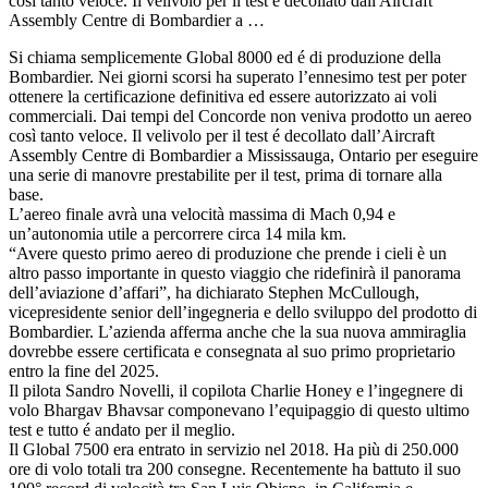
così tanto veloce. Il velivolo per il test é decollato dall'Aircraft
Assembly Centre di Bombardier a …
Si chiama semplicemente Global 8000 ed é di produzione della
Bombardier. Nei giorni scorsi ha superato l’ennesimo test per poter
ottenere la certificazione definitiva ed essere autorizzato ai voli
commerciali. Dai tempi del Concorde non veniva prodotto un aereo
così tanto veloce. Il velivolo per il test é decollato dall’Aircraft
Assembly Centre di Bombardier a Mississauga, Ontario per eseguire
una serie di manovre prestabilite per il test, prima di tornare alla
base.
L’aereo finale avrà una velocità massima di Mach 0,94 e
un’autonomia utile a percorrere circa 14 mila km.
“Avere questo primo aereo di produzione che prende i cieli è un
altro passo importante in questo viaggio che ridefinirà il panorama
dell’aviazione d’affari”, ha dichiarato Stephen McCullough,
vicepresidente senior dell’ingegneria e dello sviluppo del prodotto di
Bombardier. L’azienda afferma anche che la sua nuova ammiraglia
dovrebbe essere certificata e consegnata al suo primo proprietario
entro la fine del 2025.
Il pilota Sandro Novelli, il copilota Charlie Honey e l’ingegnere di
volo Bhargav Bhavsar componevano l’equipaggio di questo ultimo
test e tutto é andato per il meglio.
Il Global 7500 era entrato in servizio nel 2018. Ha più di 250.000
ore di volo totali tra 200 consegne. Recentemente ha battuto il suo