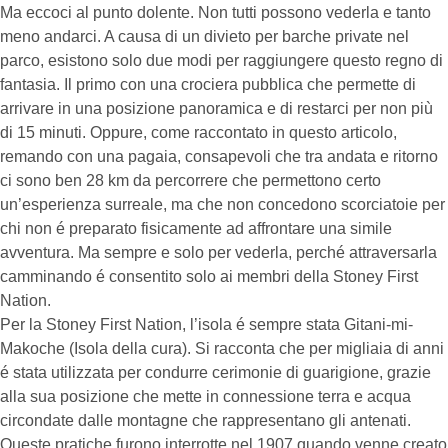
Ma eccoci al punto dolente. Non tutti possono vederla e tanto
meno andarci. A causa di un divieto per barche private nel
parco, esistono solo due modi per raggiungere questo regno di
fantasia. Il primo con una crociera pubblica che permette di
arrivare in una posizione panoramica e di restarci per non più
di 15 minuti. Oppure, come raccontato in questo articolo,
remando con una pagaia, consapevoli che tra andata e ritorno
ci sono ben 28 km da percorrere che permettono certo
un’esperienza surreale, ma che non concedono scorciatoie per
chi non é preparato fisicamente ad affrontare una simile
avventura. Ma sempre e solo per vederla, perché attraversarla
camminando é consentito solo ai membri della Stoney First
Nation.
Per la Stoney First Nation, l’isola é sempre stata Gitani-mi-
Makoche (Isola della cura). Si racconta che per migliaia di anni
é stata utilizzata per condurre cerimonie di guarigione, grazie
alla sua posizione che mette in connessione terra e acqua
circondate dalle montagne che rappresentano gli antenati.
Queste pratiche furono interrotte nel 1907 quando venne creato