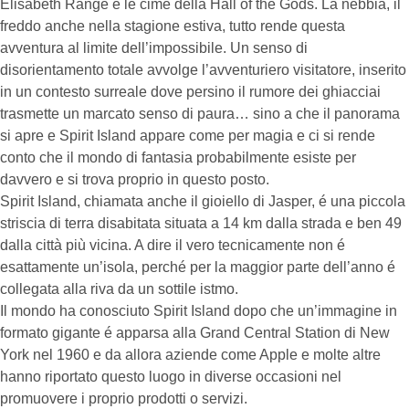
Elisabeth Range e le cime della Hall of the Gods. La nebbia, il
freddo anche nella stagione estiva, tutto rende questa
avventura al limite dell’impossibile. Un senso di
disorientamento totale avvolge l’avventuriero visitatore, inserito
in un contesto surreale dove persino il rumore dei ghiacciai
trasmette un marcato senso di paura… sino a che il panorama
si apre e Spirit Island appare come per magia e ci si rende
conto che il mondo di fantasia probabilmente esiste per
davvero e si trova proprio in questo posto.
Spirit Island, chiamata anche il gioiello di Jasper, é una piccola
striscia di terra disabitata situata a 14 km dalla strada e ben 49
dalla città più vicina. A dire il vero tecnicamente non é
esattamente un’isola, perché per la maggior parte dell’anno é
collegata alla riva da un sottile istmo.
Il mondo ha conosciuto Spirit Island dopo che un’immagine in
formato gigante é apparsa alla Grand Central Station di New
York nel 1960 e da allora aziende come Apple e molte altre
hanno riportato questo luogo in diverse occasioni nel
promuovere i proprio prodotti o servizi.