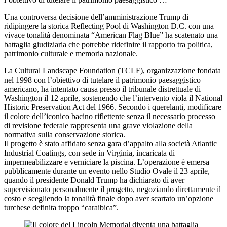
Una controversa decisione dell’amministrazione Trump di
ridipingere la storica Reflecting Pool di Washington D.C. con una
vivace tonalità denominata “American Flag Blue” ha scatenato una
battaglia giudiziaria che potrebbe ridefinire il rapporto tra politica,
patrimonio culturale e memoria nazionale.
La Cultural Landscape Foundation (TCLF), organizzazione fondata
nel 1998 con l’obiettivo di tutelare il patrimonio paesaggistico
americano, ha intentato causa presso il tribunale distrettuale di
Washington il 12 aprile, sostenendo che l’intervento viola il National
Historic Preservation Act del 1966. Secondo i querelanti, modificare
il colore dell’iconico bacino riflettente senza il necessario processo
di revisione federale rappresenta una grave violazione della
normativa sulla conservazione storica.
Il progetto è stato affidato senza gara d’appalto alla società Atlantic
Industrial Coatings, con sede in Virginia, incaricata di
impermeabilizzare e verniciare la piscina. L’operazione è emersa
pubblicamente durante un evento nello Studio Ovale il 23 aprile,
quando il presidente Donald Trump ha dichiarato di aver
supervisionato personalmente il progetto, negoziando direttamente il
costo e scegliendo la tonalità finale dopo aver scartato un’opzione
turchese definita troppo “caraibica”.