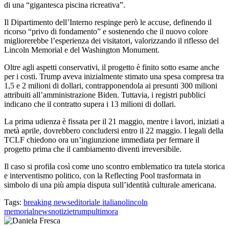
di una “gigantesca piscina ricreativa”.
Il Dipartimento dell’Interno respinge però le accuse, definendo il
ricorso “privo di fondamento” e sostenendo che il nuovo colore
migliorerebbe l’esperienza dei visitatori, valorizzando il riflesso del
Lincoln Memorial e del Washington Monument.
Oltre agli aspetti conservativi, il progetto è finito sotto esame anche
per i costi. Trump aveva inizialmente stimato una spesa compresa tra
1,5 e 2 milioni di dollari, contrapponendola ai presunti 300 milioni
attribuiti all’amministrazione Biden. Tuttavia, i registri pubblici
indicano che il contratto supera i 13 milioni di dollari.
La prima udienza è fissata per il 21 maggio, mentre i lavori, iniziati a
metà aprile, dovrebbero concludersi entro il 22 maggio. I legali della
TCLF chiedono ora un’ingiunzione immediata per fermare il
progetto prima che il cambiamento diventi irreversibile.
Il caso si profila così come uno scontro emblematico tra tutela storica
e interventismo politico, con la Reflecting Pool trasformata in
simbolo di una più ampia disputa sull’identità culturale americana.
Tags:
breaking news
editoriale italiano
lincoln
memorial
news
notizie
trump
ultimora