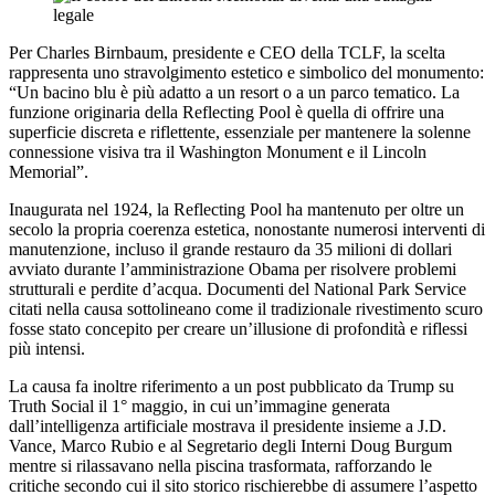
Per Charles Birnbaum, presidente e CEO della TCLF, la scelta
rappresenta uno stravolgimento estetico e simbolico del monumento:
“Un bacino blu è più adatto a un resort o a un parco tematico. La
funzione originaria della Reflecting Pool è quella di offrire una
superficie discreta e riflettente, essenziale per mantenere la solenne
connessione visiva tra il Washington Monument e il Lincoln
Memorial”.
Inaugurata nel 1924, la Reflecting Pool ha mantenuto per oltre un
secolo la propria coerenza estetica, nonostante numerosi interventi di
manutenzione, incluso il grande restauro da 35 milioni di dollari
avviato durante l’amministrazione Obama per risolvere problemi
strutturali e perdite d’acqua. Documenti del National Park Service
citati nella causa sottolineano come il tradizionale rivestimento scuro
fosse stato concepito per creare un’illusione di profondità e riflessi
più intensi.
La causa fa inoltre riferimento a un post pubblicato da Trump su
Truth Social il 1° maggio, in cui un’immagine generata
dall’intelligenza artificiale mostrava il presidente insieme a J.D.
Vance, Marco Rubio e al Segretario degli Interni Doug Burgum
mentre si rilassavano nella piscina trasformata, rafforzando le
critiche secondo cui il sito storico rischierebbe di assumere l’aspetto