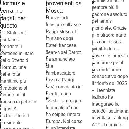
Jannik Sinner è
Hormuz e
provenienti da
sempre più il
verranno
Mosca
padrone assoluto
pagati per
Nuove forti
del tennis
tensioni sull'asse
questo
mondiale. Grazie
Parigi-Mosca. Il
Gli Stati Uniti
allo straordinario
ministro degli
puntano a
bis concesso a
Esteri francese,
prendere il
Wimbledon –
Jean-Noël Barrot,
controllo militare
dove si è laureato
ha annunciato
dello Stretto di
campione per il
che
Hormuz, una
secondo anno
l'ambasciatore
delle rotte
consecutivo dopo
russo a Parigi
marittime più
il trionfo del 2025
sarà convocato in
strategiche al
– il tennista
merito a una
mondo per il
italiano ha
"vasta campagna
transito di petrolio
inaugurato la
informatica" che
e gas. A
sua 80ª settimana
ha colpito l'intera
dichiararlo è il
in vetta al ranking
Europa. Nel corso
presidente
ATP. Il dominio
di un'intervista