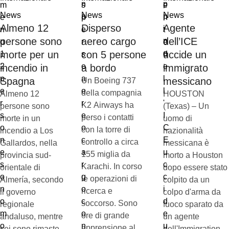
News
News
News
Almeno 12
Disperso
Agente
persone sono
aereo cargo
dell’ICE
morte per un
con 5 persone
uccide un
incendio in
a bordo
immigrato
Spagna
messicano
Un Boeing 737
della compagnia
Almeno 12
HOUSTON
K2 Airways ha
persone sono
(Texas) – Un
perso i contatti
morte in un
uomo di
con la torre di
incendio a Los
nazionalità
controllo a circa
Gallardos, nella
messicana è
155 miglia da
provincia sud-
morto a Houston
Karachi. In corso
orientale di
dopo essere stato
le operazioni di
Almería, secondo
colpito da un
ricerca e
il governo
colpo d'arma da
soccorso. Sono
regionale
fuoco sparato da
ore di grande
andaluso, mentre
un agente
apprensione al
sei sono rimaste
dell'Immigration