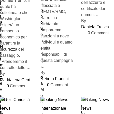
Donald Trump, il
dell'azzurro è
rilasciata a
quale ha
certificato dai
BFMTV/RMC,
sottolineato che
numeri: …
Barrot ha
Washington
By 
dichiarato:
esigerà un
Daniela Fresca
"Imporremo
compenso
0
 Comment
sanzioni a nove
economico per
individui e quattro
garantire la
entità
sicurezza del
responsabili di
passaggio.
questa campagna
"Prenderemo il
…
controllo dello …
By 
By 
Debora Franchi
Maddalena Cerri
0
 Comment
0
 Comment
Cover
Curiosità
Breaking News
Breaking News
News
Internazionale
News