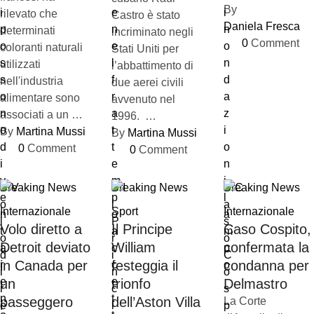
By 
rilevato che
Castro è stato
Daniela Fresca
determinati
incriminato negli
0
 Comment
coloranti naturali
Stati Uniti per
utilizzati
l’abbattimento di
nell'industria
due aerei civili
alimentare sono
avvenuto nel
associati a un …
1996. …
By 
Martina Mussi
By 
Martina Mussi
0
 Comment
0
 Comment
Breaking News
Breaking News
Breaking News
Internazionale
Sport
Internazionale
Volo diretto a
Il Principe
Caso Cospito,
Detroit deviato
William
confermata la
in Canada per
festeggia il
condanna per
un
trionfo
Delmastro
passeggero
dell’Aston Villa
La Corte