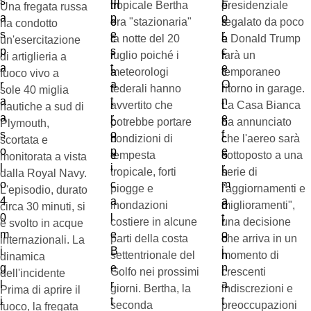
tropicale Bertha
presidenziale
Una fregata russa
era "stazionaria"
regalato da poco
ha condotto
la notte del 20
a Donald Trump
un'esercitazione
luglio poiché i
farà un
di artiglieria a
meteorologi
temporaneo
fuoco vivo a
federali hanno
ritorno in garage.
sole 40 miglia
avvertito che
La Casa Bianca
nautiche a sud di
potrebbe portare
ha annunciato
Plymouth,
condizioni di
che l'aereo sarà
scortata e
tempesta
sottoposto a una
monitorata a vista
tropicale, forti
serie di
dalla Royal Navy.
piogge e
"aggiornamenti e
L'episodio, durato
inondazioni
miglioramenti",
circa 30 minuti, si
costiere in alcune
una decisione
è svolto in acque
parti della costa
che arriva in un
internazionali. La
settentrionale del
momento di
dinamica
Golfo nei prossimi
crescenti
dell'incidente
giorni. Bertha, la
indiscrezioni e
Prima di aprire il
seconda
preoccupazioni
fuoco, la fregata