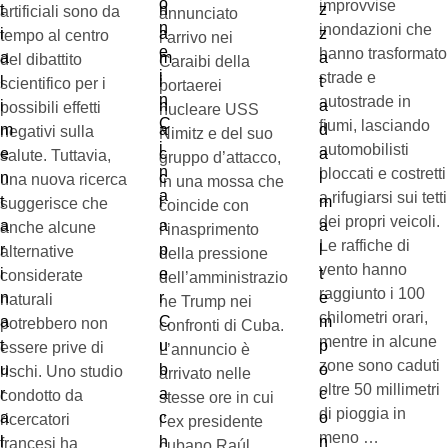
improvvise
artificiali sono da
annunciato
inondazioni che
tempo al centro
l’arrivo nei
hanno trasformato
del dibattito
Caraibi della
strade e
scientifico per i
portaerei
autostrade in
possibili effetti
nucleare USS
fiumi, lasciando
negativi sulla
Nimitz e del suo
automobilisti
salute. Tuttavia,
gruppo d’attacco,
bloccati e costretti
una nuova ricerca
in una mossa che
a rifugiarsi sui tetti
suggerisce che
coincide con
dei propri veicoli.
anche alcune
l’inasprimento
Le raffiche di
alternative
della pressione
vento hanno
considerate
dell’amministrazio
raggiunto i 100
naturali
ne Trump nei
chilometri orari,
potrebbero non
confronti di Cuba.
mentre in alcune
essere prive di
L’annuncio è
zone sono caduti
rischi. Uno studio
arrivato nelle
oltre 50 millimetri
condotto da
stesse ore in cui
di pioggia in
ricercatori
l’ex presidente
meno …
francesi ha
cubano Raúl