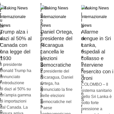
Breaking News
Breaking News
Breaking News
Internazionale
Internazionale
Internazionale
News
News
News
Trump alza i
Daniel Ortega,
Allarme
dazi al 50% al
presidente del
dengue in Sri
Canada con
Nicaragua
Lanka,
una legge del
cancella le
ospedali al
1930
elezioni
collasso e
democratiche
interviene
Il presidente
Donald Trump ha
l’esercito con i
Il presidente del
annunciato
Nicaragua, Daniel
droni
l'introduzione
Ortega, ha
COLOMBO – Il
di dazi al 50% su
annunciato la fine
sistema sanitario
un'ampia gamma
delle elezioni
dello Sri Lanka è
di importazioni
democratiche nel
sotto forte
dal Canada. La
Paese
pressione a
misura arriva
centroamericano.