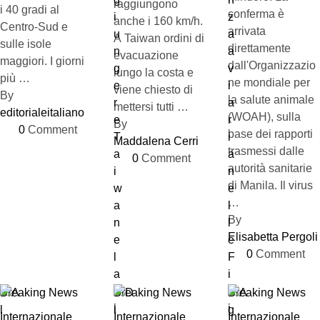
raggiungono
i 40 gradi al
conferma è
anche i 160 km/h.
Centro-Sud e
arrivata
A Taiwan ordini di
sulle isole
direttamente
evacuazione
maggiori. I giorni
dall'Organizzazio
lungo la costa e
più …
ne mondiale per
viene chiesto di
By 
la salute animale
mettersi tutti …
editorialeitaliano
(WOAH), sulla
By 
0
 Comment
base dei rapporti
Maddalena Cerri
trasmessi dalle
0
 Comment
autorità sanitarie
di Manila. Il virus
…
By 
Elisabetta Pergoli
0
 Comment
Breaking News
Breaking News
Breaking News
Internazionale
Internazionale
Internazionale