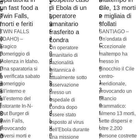
un fast food a
di Ebola di un
Cile, 13 morti
Twin Falls,
operatore
e migliaia di
morti e feriti
umanitario
sfollati
trasferito a
TWIN FALLS
SANTIAGO –
(IDAHO) –
Un'ondata di
Londra
Tragico
eccezionale
Un operatore
pomeriggio di
maltempo ha
umanitario di
violenza in Idaho.
messo in
nazionalità
Una sparatoria si
ginocchio il Cile
britannica è
è verificata sabato
centro-
attualmente sotto
pomeriggio
meridionale,
osservazione
all'interno e
provocando un
presso un
all'esterno del
bilancio
ospedale di
ristorante In-N-
drammatico:
Londra dopo
Out Burger di
almeno 13 morti,
essere stato
Twin Falls,
sette dispersi e
esposto al virus
provocando
oltre 2.200
dell'Ebola durante
diversi morti e
persone costrette
una missione