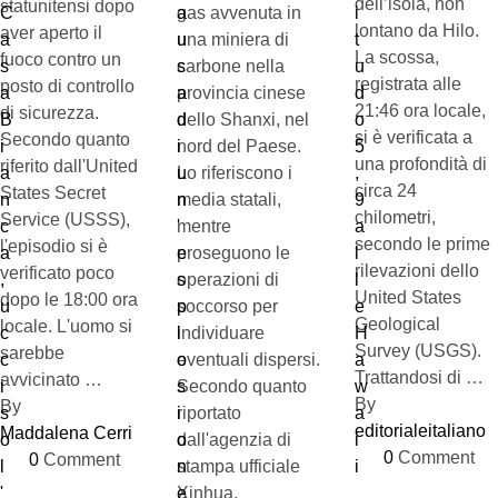
dell’isola, non
statunitensi dopo
gas avvenuta in
lontano da Hilo.
aver aperto il
una miniera di
La scossa,
fuoco contro un
carbone nella
registrata alle
posto di controllo
provincia cinese
21:46 ora locale,
di sicurezza.
dello Shanxi, nel
si è verificata a
Secondo quanto
nord del Paese.
una profondità di
riferito dall'United
Lo riferiscono i
circa 24
States Secret
media statali,
chilometri,
Service (USSS),
mentre
secondo le prime
l'episodio si è
proseguono le
rilevazioni dello
verificato poco
operazioni di
United States
dopo le 18:00 ora
soccorso per
Geological
locale. L'uomo si
individuare
Survey (USGS).
sarebbe
eventuali dispersi.
Trattandosi di …
avvicinato …
Secondo quanto
By 
By 
riportato
editorialeitaliano
Maddalena Cerri
dall'agenzia di
0
 Comment
0
 Comment
stampa ufficiale
Xinhua,