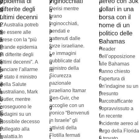
epidemia di
inginocchiati
aereo con 30k
difterite degli
dollari in una
Derisi mentre
erano
ultimi decenni
borsa con il
inginocchiati,
nome di un
L’Australia potreb
bendati e
be essere alle
politico delle
trattenuti dalle
prese con la “più
Bahamas
forze israeliane.
grande epidemia
I leader
Le immagini
di difterite degli
dell’opposizione
pubblicate dal
ultimi decenni”. A
alle Bahamas
ministro della
lanciare l’allarme
hanno chiesto
Sicurezza
è stato il ministro
l’apertura di
nazionale
della Salute
un’indagine su un
israeliano Itamar
australiano, Mark
presunto
Ben-Gvir, che
Butler, mentre
narcotrafficante
accoglie con un
proseguono le
sopravvissuto a
ironico “Benvenuti
indagini su un
un recente
in Israele” gli
possibile decesso
incidente aereo al
attivisti della
collegato alla
largo della Florida
Flotilla fermati
malattia.In
e trovato,