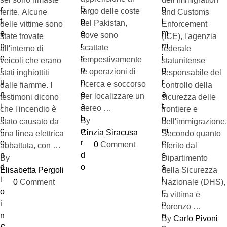
largo delle coste
ferite. Alcune
and Customs
del Pakistan,
delle vittime sono
Enforcement
dove sono
state trovate
(ICE), l'agenzia
scattate
all'interno di
federale
tempestivamente
veicoli che erano
statunitense
le operazioni di
stati inghiottiti
responsabile del
ricerca e soccorso
dalle fiamme. I
controllo della
per localizzare un
testimoni dicono
sicurezza delle
aereo …
che l'incendio è
frontiere e
By 
stato causato da
dell'immigrazione.
Cinzia Siracusa
una linea elettrica
Secondo quanto
0
 Comment
abbattuta, con …
riferito dal
By 
Dipartimento
Elisabetta Pergoli
della Sicurezza
0
 Comment
Nazionale (DHS),
la vittima è
Lorenzo …
By 
Carlo Pivoni