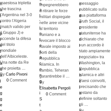
maestosa tripletta
messaggio
impegnerebbero
che trascina
pubblicato sulla
a ritirare le forze
l'Argentina nel 3-0
sua piattaforma
militari dispiegate
contro l'Algeria
Truth Social, il
nelle aree vicine
(match valido per
presidente
al territorio
il Gruppo J) e
statunitense ha
iraniano e a
accende la difesa
dichiarato che
revocare il blocco
del titolo
«un accordo è
navale imposto ai
mondiale
stato ampiamente
porti della
dell'Albiceleste.
negoziato» tra
Repubblica
Una notte da Re
Washington, la
islamica. In
che proietta …
Repubblica
cambio, Teheran
By 
Carlo Pivoni
Islamica e altri
garantirebbe il …
0
 Comment
Paesi coinvolti,
By 
precisando che
Elisabetta Pergoli
restano da
0
 Comment
definire soltanto
gli …
By 