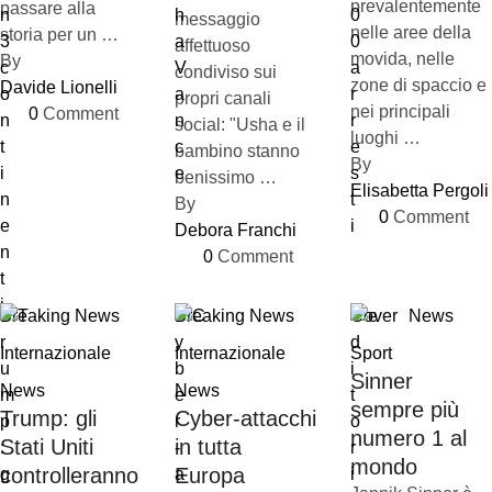
prevalentemente
passare alla
messaggio
nelle aree della
storia per un …
affettuoso
movida, nelle
By 
condiviso sui
zone di spaccio e
Davide Lionelli
propri canali
nei principali
0
 Comment
social: "Usha e il
luoghi …
bambino stanno
By 
benissimo …
Elisabetta Pergoli
By 
0
 Comment
Debora Franchi
0
 Comment
Breaking News
Breaking News
Cover
News
Internazionale
Internazionale
Sport
Sinner
News
News
sempre più
Trump: gli
Cyber-attacchi
numero 1 al
Stati Uniti
in tutta
mondo
controlleranno
Europa