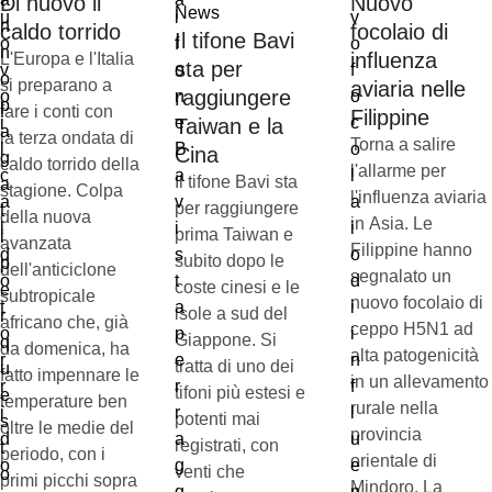
Di nuovo il
Nuovo
News
caldo torrido
focolaio di
Il tifone Bavi
influenza
L'Europa e l'Italia
sta per
si preparano a
aviaria nelle
raggiungere
fare i conti con
Filippine
Taiwan e la
la terza ondata di
Torna a salire
Cina
caldo torrido della
l'allarme per
Il tifone Bavi sta
stagione. Colpa
l'influenza aviaria
per raggiungere
della nuova
in Asia. Le
prima Taiwan e
avanzata
Filippine hanno
subito dopo le
dell'anticiclone
segnalato un
coste cinesi e le
subtropicale
nuovo focolaio di
isole a sud del
africano che, già
ceppo H5N1 ad
Giappone. Si
da domenica, ha
alta patogenicità
tratta di uno dei
fatto impennare le
in un allevamento
tifoni più estesi e
temperature ben
rurale nella
potenti mai
oltre le medie del
provincia
registrati, con
periodo, con i
orientale di
venti che
primi picchi sopra
Mindoro. La