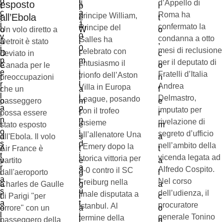
d’Appello di
esposto
Il
Roma ha
principe William,
all’Ebola
confermato la
Principe del
Un volo diretto a
condanna a otto
Galles ha
Detroit è stato
mesi di reclusione
celebrato con
deviato in
per il deputato di
entusiasmo il
Canada per le
Fratelli d’Italia
trionfo dell’Aston
preoccupazioni
Andrea
Villa in Europa
che un
Delmastro,
League, posando
passeggero
imputato per
con il trofeo
possa essere
rivelazione di
insieme
stato esposto
segreto d’ufficio
all’allenatore Una
all'Ebola. Il volo
nell’ambito della
i Emery dopo la
Air France è
vicenda legata ad
storica vittoria per
partito
Alfredo Cospito.
3-0 contro il SC
dall'aeroporto
Nel corso
Freiburg nella
Charles de Gaulle
dell’udienza, il
finale disputata a
di Parigi "per
procuratore
Istanbul. Al
errore" con un
generale Tonino
termine della
passeggero della