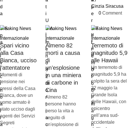
Cinzia Siracusa
0
 Comment
Breaking News
Breaking News
Breaking News
Internazionale
Internazionale
Internazionale
Spari vicino
Almeno 82
Terremoto di
alla Casa
morti a causa
magnitudo 5,9
Bianca, ucciso
di
alle Hawaii
l’attentatore
un’esplosione
Un terremoto di
magnitudo 5,9 ha
in una miniera
Momenti di
colpito la sera del
tensione nei
di carbone in
22 maggio la
pressi della Casa
Cina
Grande Isola
Bianca, dove un
Almeno 82
delle Hawaii, con
uomo armato è
persone hanno
epicentro
stato ucciso dagli
perso la vita a
nell’area sud-
agenti dei Servizi
seguito di
occidentale
Segreti
un'esplosione di