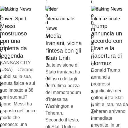
Breaking News
Cover
Breaking News
Cover
Sport
Internazionale
Internazionale
Messi
Trump
News
mostruoso
annuncia un
Media
con una
accordo con
Iraniani, vicina
tripletta da
l’Iran e la
l’intesa con gli
leggenda
riapertura di
Stati Uniti
Hormuz
KANSAS CITY
La televisione di
(USA) – C'erano
Donald Trump
Stato iraniana ha
dubbi sulla sua
annuncia
diffuso i dettagli
tenuta fisica e sul
progressi
dell’ultima bozza
suo impatto a 38
significativi nei
del memorandum
anni suonati?
colloqui tra Stati
d’intesa tra
Lionel Messi ha
Uniti e Iran, ma da
Washington e
risposto nell'unico
Teheran arrivano
Teheran.
modo che
immediate
Secondo il testo,
conosce: una
smentite. In un
gli Stati Uniti si