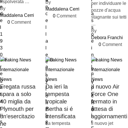
rispolverata …
By 
per individuare le
By 
Maddalena Cerri
pozze d'acqua
Maddalena Cerri
0
 Comment
stagnante sui tetti
0
 Comment
…
By 
Debora Franchi
0
 Comment
Breaking News
Breaking News
Breaking News
Internazionale
Internazionale
Internazionale
News
News
News
Fregata russa
Da ieri la
Il nuovo Air
spara a solo
tempesta
Force One
40 miglia da
tropicale
fermato in
Plymouth per
Bertha si é
attesa di
un’esercitazio
intensificata
aggiornamenti
ne
La tempesta
Il nuovo jet