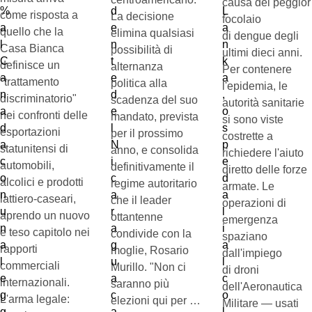
causa del peggior
come risposta a
La decisione
focolaio
quello che la
elimina qualsiasi
di dengue degli
Casa Bianca
possibilità di
ultimi dieci anni.
definisce un
alternanza
Per contenere
"trattamento
politica alla
l'epidemia, le
discriminatorio"
scadenza del suo
autorità sanitarie
nei confronti delle
mandato, prevista
si sono viste
esportazioni
per il prossimo
costrette a
statunitensi di
anno, e consolida
richiedere l'aiuto
automobili,
definitivamente il
diretto delle forze
alcolici e prodotti
regime autoritario
armate. Le
lattiero-caseari,
che il leader
operazioni di
aprendo un nuovo
ottantenne
emergenza
e teso capitolo nei
condivide con la
spaziano
rapporti
moglie, Rosario
dall'impiego
commerciali
Murillo. "Non ci
di droni
internazionali.
saranno più
dell'Aeronautica
L'arma legale:
elezioni qui per …
Militare — usati