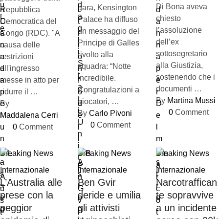
Di Bona aveva
gara, Kensington
Repubblica
chiesto
Palace ha diffuso
Democratica del
l’assoluzione
un messaggio del
Congo (RDC). "A
dell’ex
Principe di Galles
causa delle
sottosegretario
rivolto alla
restrizioni
alla Giustizia,
squadra: “Notte
all'ingresso
sostenendo che i
incredibile.
messe in atto per
documenti …
Congratulazioni a
ridurre il …
By 
Martina Mussi
giocatori, …
By 
0
 Comment
By 
Carlo Pivoni
Maddalena Cerri
0
 Comment
0
 Comment
Breaking News
Breaking News
Breaking News
Internazionale
Internazionale
Internazionale
L’Australia alle
Ben Gvir
Narcotraffican
prese con la
deride e umilia
te sopravvive
peggior
gli attivisti
a un incidente