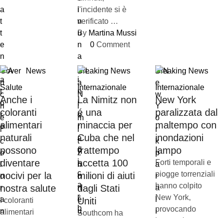
l'incidente si è
verificato …
By 
Martina Mussi
0
 Comment
Cover
News
Breaking News
Breaking News
Salute
Internazionale
Internazionale
Anche i
La Nimitz non
New York
coloranti
é una
paralizzata dal
alimentari
minaccia per
maltempo con
naturali
Cuba che nel
inondazioni
possono
frattempo
lampo
diventare
accetta 100
Forti temporali e
piogge torrenziali
nocivi per la
milioni di aiuti
hanno colpito
nostra salute
dagli Stati
New York,
Uniti
I coloranti
provocando
alimentari
Southcom ha