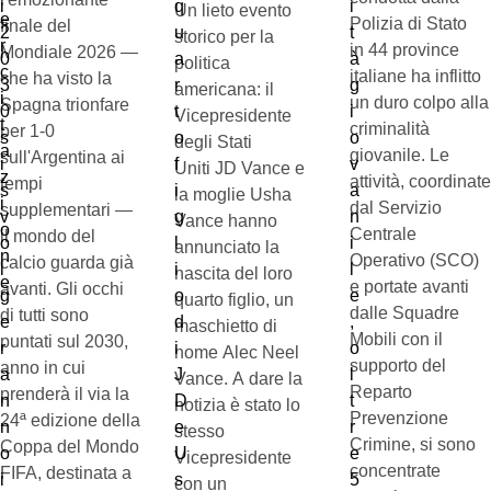
Un lieto evento
Polizia di Stato
finale del
storico per la
in 44 province
Mondiale 2026 —
politica
italiane ha inflitto
che ha visto la
americana: il
un duro colpo alla
Spagna trionfare
Vicepresidente
criminalità
per 1-0
degli Stati
giovanile. Le
sull'Argentina ai
Uniti JD Vance e
attività, coordinate
tempi
la moglie Usha
dal Servizio
supplementari —
Vance hanno
Centrale
il mondo del
annunciato la
Operativo (SCO)
calcio guarda già
nascita del loro
e portate avanti
avanti. Gli occhi
quarto figlio, un
dalle Squadre
di tutti sono
maschietto di
Mobili con il
puntati sul 2030,
nome Alec Neel
supporto del
anno in cui
Vance. A dare la
Reparto
prenderà il via la
notizia è stato lo
Prevenzione
24ª edizione della
stesso
Crimine, si sono
Coppa del Mondo
Vicepresidente
concentrate
FIFA, destinata a
con un