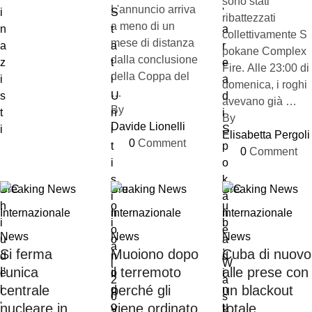
sono stati
L'annuncio arriva
ribattezzati
a meno di un
collettivamente S
mese di distanza
pokane Complex
dalla conclusione
Fire. Alle 23:00 di
della Coppa del
domenica, i roghi
…
avevano già …
By 
By 
Davide Lionelli
Elisabetta Pergoli
0
 Comment
0
 Comment
Breaking News
Breaking News
Breaking News
Internazionale
Internazionale
Internazionale
News
News
News
Si ferma
Muoiono dopo
Cuba di nuovo
l’unica
il terremoto
alle prese con
centrale
perché gli
un blackout
nucleare in
viene ordinato
totale