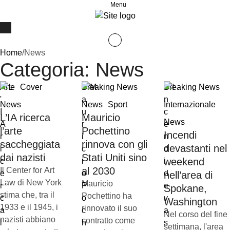
Menu
Home
/
News
Categoria:
News
Arte
Cover
Breaking News
Breaking News
News
News
Sport
Internazionale
L’IA ricerca
Mauricio
News
l’arte
Pochettino
Incendi
saccheggiata
rinnova con gli
devastanti nel
dai nazisti
Stati Uniti sino
weekend
al 2030
Il Center for Art
nell’area di
Law di New York
Mauricio
Spokane,
stima che, tra il
Pochettino ha
Washington
1933 e il 1945, i
rinnovato il suo
Nel corso del fine
nazisti abbiano
contratto come
settimana, l'area