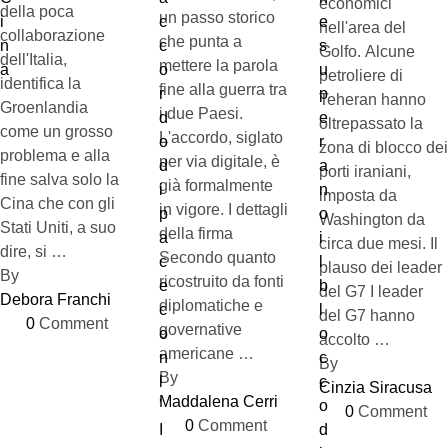
economici
della poca
un passo storico
nell'area del
collaborazione
che punta a
Golfo. Alcune
dell'Italia,
mettere la parola
petroliere di
identifica la
fine alla guerra tra
Teheran hanno
Groenlandia
i due Paesi.
oltrepassato la
come un grosso
L'accordo, siglato
zona di blocco dei
problema e alla
per via digitale, è
porti iraniani,
fine salva solo la
già formalmente
imposta da
Cina che con gli
in vigore. I dettagli
Washington da
Stati Uniti, a suo
della firma
circa due mesi. Il
dire, si …
Secondo quanto
plauso dei leader
By 
ricostruito da fonti
del G7 I leader
Debora Franchi
diplomatiche e
del G7 hanno
0
 Comment
governative
accolto …
americane …
By 
By 
Cinzia Siracusa
Maddalena Cerri
0
 Comment
0
 Comment