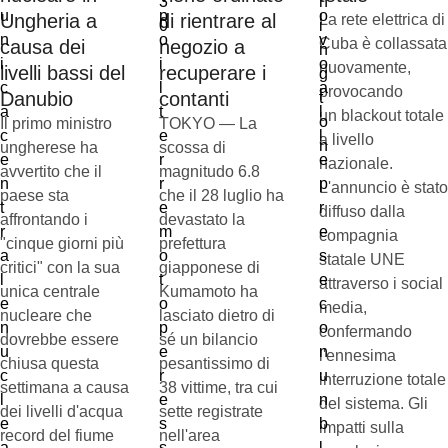
Ungheria a
di rientrare al
La rete elettrica di
Cuba è collassata
causa dei
negozio a
nuovamente,
livelli bassi del
recuperare i
provocando
Danubio
contanti
un blackout totale
Il primo ministro
TOKYO — La
a livello
ungherese ha
scossa di
nazionale.
avvertito che il
magnitudo 6.8
L'annuncio è stato
paese sta
che il 28 luglio ha
diffuso dalla
affrontando i
devastato la
compagnia
"cinque giorni più
prefettura
statale UNE
critici" con la sua
giapponese di
attraverso i social
unica centrale
Kumamoto ha
media,
nucleare che
lasciato dietro di
confermando
dovrebbe essere
sé un bilancio
l'ennesima
chiusa questa
pesantissimo di
interruzione totale
settimana a causa
38 vittime, tra cui
del sistema. Gli
dei livelli d'acqua
sette registrate
impatti sulla
record del fiume
nell'area