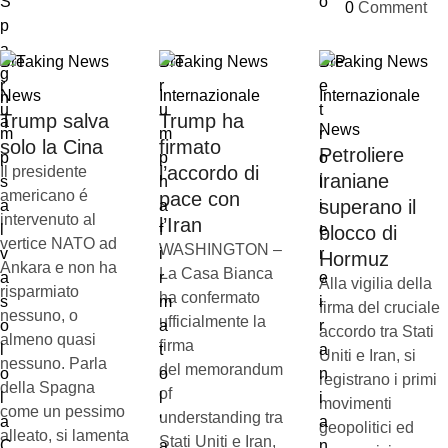
0
 Comment
Breaking News
Breaking News
Breaking News
News
Internazionale
Internazionale
Trump salva
Trump ha
News
solo la Cina
firmato
Petroliere
l’accordo di
Il presidente
iraniane
americano é
pace con
superano il
intervenuto al
l’Iran
blocco di
vertice NATO ad
WASHINGTON –
Hormuz
Ankara e non ha
La Casa Bianca
Alla vigilia della
risparmiato
ha confermato
firma del cruciale
nessuno, o
ufficialmente la
accordo tra Stati
almeno quasi
firma
Uniti e Iran, si
nessuno. Parla
del memorandum
registrano i primi
della Spagna
of
movimenti
come un pessimo
understanding tra
geopolitici ed
alleato, si lamenta
Stati Uniti e Iran,