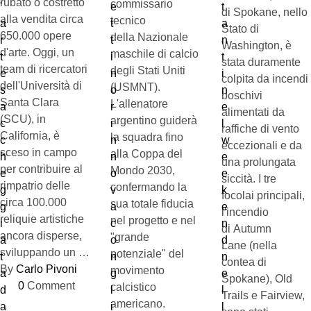
rubato o costretto
commissario
di Spokane, nello
alla vendita circa
tecnico
Stato di
650.000 opere
della Nazionale
Washington, è
d'arte. Oggi, un
maschile di calcio
stata duramente
team di ricercatori
degli Stati Uniti
colpita da incendi
dell'Università di
(USMNT).
boschivi
Santa Clara
L'allenatore
alimentati da
(SCU), in
argentino guiderà
raffiche di vento
California, è
la squadra fino
eccezionali e da
sceso in campo
alla Coppa del
una prolungata
per contribuire al
Mondo 2030,
siccità. I tre
rimpatrio delle
confermando la
focolai principali,
circa 100.000
sua totale fiducia
l'incendio
reliquie artistiche
nel progetto e nel
di Autumn
ancora disperse,
"grande
Lane (nella
sviluppando un …
potenziale" del
contea di
By 
Carlo Pivoni
movimento
Spokane), Old
0
 Comment
calcistico
Trails e Fairview,
americano.