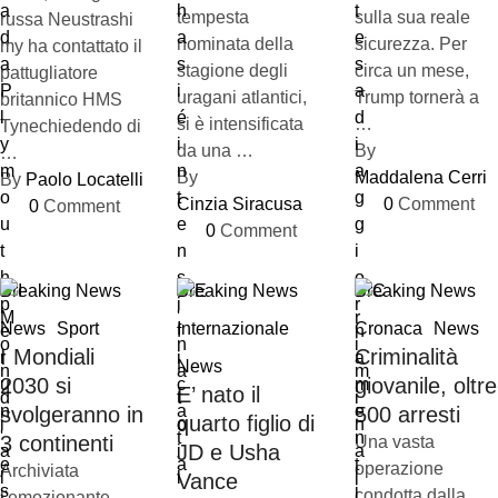
tempesta
sulla sua reale
russa Neustrashi
nominata della
sicurezza. Per
my ha contattato il
stagione degli
circa un mese,
pattugliatore
uragani atlantici,
Trump tornerà a
britannico HMS
si è intensificata
…
Tynechiedendo di
da una …
By 
…
By 
Maddalena Cerri
By 
Paolo Locatelli
Cinzia Siracusa
0
 Comment
0
 Comment
0
 Comment
Breaking News
Breaking News
Breaking News
News
Sport
Internazionale
Cronaca
News
I Mondiali
Criminalità
News
2030 si
giovanile, oltre
E’ nato il
svolgeranno in
500 arresti
quarto figlio di
3 continenti
Una vasta
JD e Usha
operazione
Archiviata
Vance
condotta dalla
l'emozionante