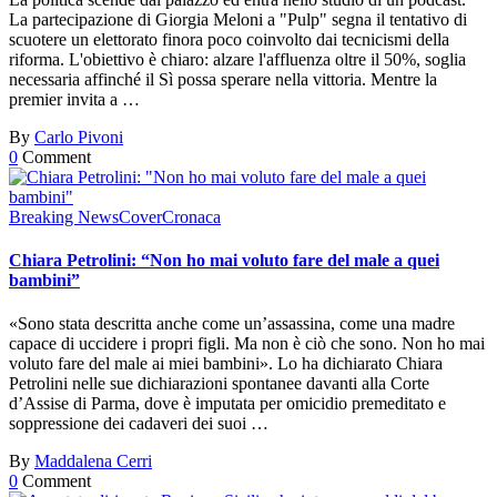
La partecipazione di Giorgia Meloni a "Pulp" segna il tentativo di
scuotere un elettorato finora poco coinvolto dai tecnicismi della
riforma. L'obiettivo è chiaro: alzare l'affluenza oltre il 50%, soglia
necessaria affinché il Sì possa sperare nella vittoria. Mentre la
premier invita a …
By
Carlo Pivoni
0
Comment
Breaking News
Cover
Cronaca
Chiara Petrolini: “Non ho mai voluto fare del male a quei
bambini”
«Sono stata descritta anche come un’assassina, come una madre
capace di uccidere i propri figli. Ma non è ciò che sono. Non ho mai
voluto fare del male ai miei bambini». Lo ha dichiarato Chiara
Petrolini nelle sue dichiarazioni spontanee davanti alla Corte
d’Assise di Parma, dove è imputata per omicidio premeditato e
soppressione dei cadaveri dei suoi …
By
Maddalena Cerri
0
Comment