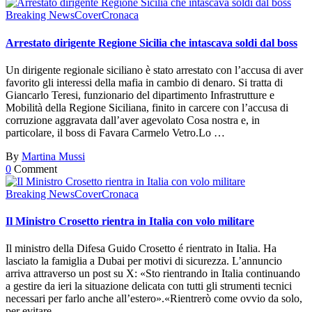
Breaking News
Cover
Cronaca
Arrestato dirigente Regione Sicilia che intascava soldi dal boss
Un dirigente regionale siciliano è stato arrestato con l’accusa di aver
favorito gli interessi della mafia in cambio di denaro. Si tratta di
Giancarlo Teresi, funzionario del dipartimento Infrastrutture e
Mobilità della Regione Siciliana, finito in carcere con l’accusa di
corruzione aggravata dall’aver agevolato Cosa nostra e, in
particolare, il boss di Favara Carmelo Vetro.Lo …
By
Martina Mussi
0
Comment
Breaking News
Cover
Cronaca
Il Ministro Crosetto rientra in Italia con volo militare
Il ministro della Difesa Guido Crosetto é rientrato in Italia. Ha
lasciato la famiglia a Dubai per motivi di sicurezza. L’annuncio
arriva attraverso un post su X: «Sto rientrando in Italia continuando
a gestire da ieri la situazione delicata con tutti gli strumenti tecnici
necessari per farlo anche all’estero».«Rientrerò come ovvio da solo,
per evitare …