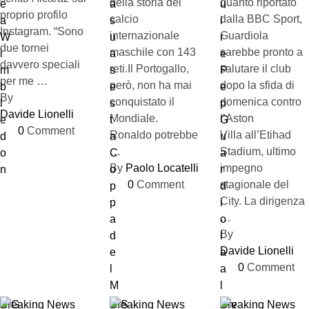
della storia del
quanto riportato
proprio profilo
calcio
dalla BBC Sport,
Instagram. “Sono
internazionale
Guardiola
due tornei
maschile con 143
sarebbe pronto a
davvero speciali
reti.Il Portogallo,
salutare il club
per me …
però, non ha mai
dopo la sfida di
By 
conquistato il
domenica contro
Davide Lionelli
Mondiale.
l’Aston
0
 Comment
Ronaldo potrebbe
Villa all’Etihad
…
Stadium, ultimo
By 
Paolo Locatelli
impegno
0
 Comment
stagionale del
City. La dirigenza
…
By 
Davide Lionelli
0
 Comment
Breaking News
Breaking News
Breaking News