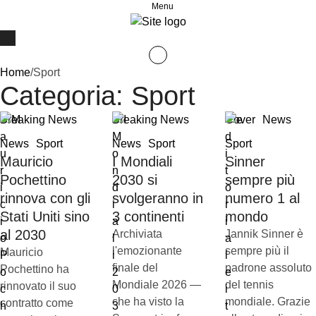
Menu
Home
/
Sport
Categoria:
Sport
Breaking News
Breaking News
Cover
News
News
Sport
News
Sport
Sport
Mauricio
I Mondiali
Sinner
Pochettino
2030 si
sempre più
rinnova con gli
svolgeranno in
numero 1 al
Stati Uniti sino
3 continenti
mondo
al 2030
Archiviata
Jannik Sinner è
l'emozionante
sempre più il
Mauricio
finale del
padrone assoluto
Pochettino ha
Mondiale 2026 —
del tennis
rinnovato il suo
che ha visto la
mondiale. Grazie
contratto come