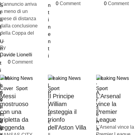
0
 Comment
0
 Comment
L'annuncio arriva
a meno di un
mese di distanza
dalla conclusione
della Coppa del
…
By 
Davide Lionelli
0
 Comment
Breaking News
Breaking News
Breaking News
Cover
Sport
Sport
Sport
Messi
Il Principe
L’Arsenal
mostruoso
William
vince la
con una
festeggia il
Premier
tripletta da
trionfo
League
leggenda
dell’Aston Villa
L’Arsenal vince la
Premier League
KANSAS CITY
Il