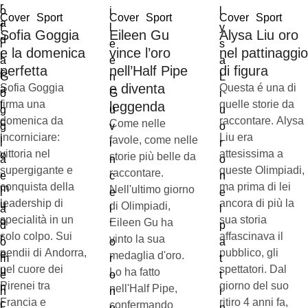
Cover
Sport
Cover
Sport
Cover
Sport
Sofia Goggia
Eileen Gu
Alysa Liu oro
e la domenica
vince l’oro
nel pattinaggio
perfetta
nell’Half Pipe
di figura
e diventa
Sofia Goggia
Questa é una di
firma una
quelle storie da
leggenda
domenica da
raccontare. Alysa
Come nelle
incorniciare:
Liu era
favole, come nelle
vittoria nel
attesissima a
storie più belle da
supergigante e
queste Olimpiadi,
raccontare.
conquista della
ma prima di lei
Nell'ultimo giorno
leadership di
ancora di più la
di Olimpiadi,
specialità in un
sua storia
Eileen Gu ha
solo colpo. Sui
affascinava il
vinto la sua
pendii di Andorra,
pubblico, gli
medaglia d'oro.
nel cuore dei
spettatori. Dal
Lo ha fatto
Pirenei tra
giorno del suo
nell'Half Pipe,
Francia e
ritiro 4 anni fa,
confermando