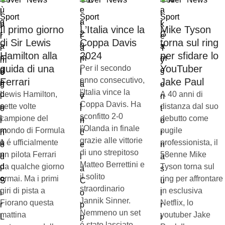
Sport
Sport
Sport
Il primo giorno
L’Italia vince la
Mike Tyson
di Sir Lewis
Coppa Davis
torna sul ring
Hamilton alla
2024
per sfidare lo
guida di una
YouTuber
Per il secondo
anno consecutivo,
Ferrari
Jake Paul
l'Italia vince la
Lewis Hamilton,
A 40 anni di
Coppa Davis. Ha
sette volte
distanza dal suo
sconfitto 2-0
campione del
debutto come
l'Olanda in finale
mondo di Formula
pugile
grazie alle vittorie
1 é ufficialmente
professionista, il
di uno strepitoso
un pilota Ferrari
58enne Mike
Matteo Berrettini e
da qualche giorno
Tyson torna sul
il solito
ormai. Ma i primi
ring per affrontare
straordinario
giri di pista a
in esclusiva
Jannik Sinner.
Fiorano questa
Netflix, lo
Nemmeno un set
mattina
youtuber Jake
é stato lasciato