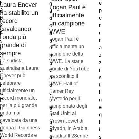
Laura Enever
Logan Paul é
ha stabilito un
ufficialmente
record
un campione
cavalcando
WWE
l’onda più
Logan Paul è
grande di
ufficialmente un
sempre
campione della
La surfista
WWE. La star e
australiana Laura
pugile di YouTube
Enever può
ha sconfitto il
celebrare
WWE Hall of
ufficialmente un
Famer Rey
record mondiale,
Mysterio per il
per la più grande
campionato degli
onda mai
Stati Uniti al
cavalcata da una
Crown Jewel di
donna.Il Guinness
Riyadh, in Arabia
World Records e
Saudita.Il 28enne