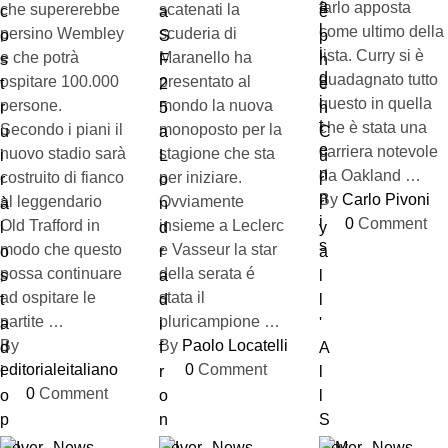
farlo apposta
che supererebbe
scatenati la
come ultimo della
persino Wembley
scuderia di
lista. Curry si è
e che potrà
Maranello ha
guadagnato tutto
ospitare 100.000
presentato al
questo in quella
persone.
mondo la nuova
che è stata una
Secondo i piani il
monoposto per la
carriera notevole
nuovo stadio sarà
stagione che sta
da Oakland …
costruito di fianco
per iniziare.
By 
Carlo Pivoni
al leggendario
Ovviamente
0
 Comment
Old Trafford in
insieme a Leclerc
modo che questo
e Vasseur la star
possa continuare
della serata é
ad ospitare le
stata il
partite …
pluricampione …
By 
By 
Paolo Locatelli
editorialeitaliano
0
 Comment
0
 Comment
Cover
News
Cover
News
Cover
News