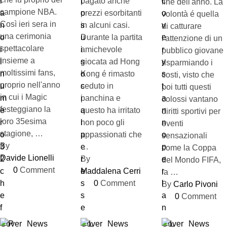
pagato anche
fine dell'anno. La
campione NBA.
prezzi esorbitanti
volontà é quella
Così ieri sera in
in alcuni casi.
di catturare
una cerimonia
Durante la partita
l'attenzione di un
spettacolare
amichevole
pubblico giovane
insieme a
giocata ad Hong
risparmiando i
moltissimi fans,
Kong é rimasto
costi, visto che
proprio nell'anno
seduto in
poi tutti questi
in cui i Magic
panchina e
colossi vantano
festeggiano la
questo ha irritato
diritti sportivi per
loro 35esima
non poco gli
eventi
stagione, …
appassionati che
sensazionali
By 
…
come la Coppa
Davide Lionelli
By 
del Mondo FIFA,
0
 Comment
Maddalena Cerri
la …
0
 Comment
By 
Carlo Pivoni
0
 Comment
Cover
News
Cover
News
Cover
News