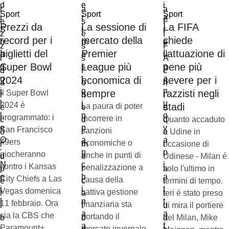
Sport
Sport
Sport
Prezzi da
La sessione di
La FIFA
record per i
mercato della
chiede
biglietti del
Premier
l’attuazione di
Super Bowl
League più
pene più
2024
economica di
severe per i
sempre
razzisti negli
Il Super Bowl
2024 è
stadi
La paura di poter
programmato: i
incorrere in
Quanto accaduto
San Francisco
sanzioni
a Udine in
49ers
economiche o
occasione di
giocheranno
anche in punti di
Udinese - Milan é
contro i Kansas
penalizzazione a
solo l'ultimo in
City Chiefs a Las
causa della
termini di tempo.
Vegas domenica
cattiva gestione
Ieri é stato preso
11 febbraio. Ora
finanziaria sta
di mira il portiere
sia la CBS che
portando il
del Milan, Mike
Paramount+
mercato invernale