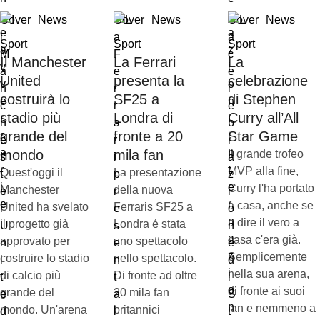
Cover
News
Cover
News
Cover
News
Sport
Sport
Sport
Il Manchester
La Ferrari
La
United
presenta la
celebrazione
costruirà lo
SF25 a
di Stephen
stadio più
Londra di
Curry all’All
grande del
fronte a 20
Star Game
mondo
mila fan
Il grande trofeo
MVP alla fine,
Quest'oggi il
La presentazione
Curry l'ha portato
Manchester
della nuova
a casa, anche se
United ha svelato
Ferraris SF25 a
a dire il vero a
il progetto già
Londra é stata
casa c'era già.
approvato per
uno spettacolo
Semplicemente
costruire lo stadio
nello spettacolo.
nella sua arena,
di calcio più
Di fronte ad oltre
di fronte ai suoi
grande del
20 mila fan
fan e nemmeno a
mondo. Un'arena
britannici