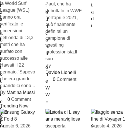
la World Surf
Paul, che ha
League (WSL)
debuttato in WWE
hanno ora
nell'aprile 2021,
verificato le
può finalmente
dimensioni
definirsi un
dell'onda di 13,3
campione di
metri che ha
wrestling
surfato con
professionista.Il
successo alle
suo …
Hawaii il 22
By 
gennaio."Sapevo
Davide Lionelli
che era grande
0
 Comment
quando ci sono …
By 
Martina Mussi
0
 Comment
Trending Now
Samsung Galaxy
La storia di Lisey,
Il viaggio senza
Z Fold 8
una meravigliosa
fine di Voyager 1
Agosto 6, 2026
riscoperta
Agosto 4, 2026