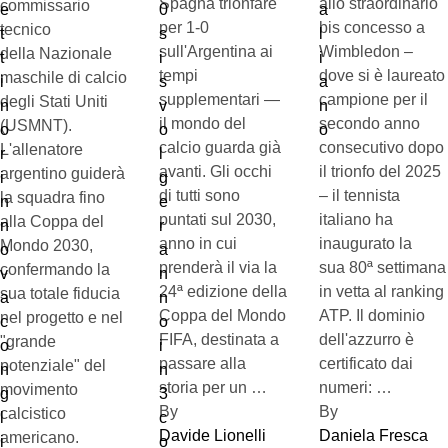
Spagna trionfare
allo straordinario
commissario
per 1-0
bis concesso a
tecnico
sull'Argentina ai
Wimbledon –
della Nazionale
tempi
dove si è laureato
maschile di calcio
supplementari —
campione per il
degli Stati Uniti
il mondo del
secondo anno
(USMNT).
calcio guarda già
consecutivo dopo
L'allenatore
avanti. Gli occhi
il trionfo del 2025
argentino guiderà
di tutti sono
– il tennista
la squadra fino
puntati sul 2030,
italiano ha
alla Coppa del
anno in cui
inaugurato la
Mondo 2030,
prenderà il via la
sua 80ª settimana
confermando la
24ª edizione della
in vetta al ranking
sua totale fiducia
Coppa del Mondo
ATP. Il dominio
nel progetto e nel
FIFA, destinata a
dell'azzurro è
"grande
passare alla
certificato dai
potenziale" del
storia per un …
numeri: …
movimento
By 
By 
calcistico
Davide Lionelli
Daniela Fresca
americano.