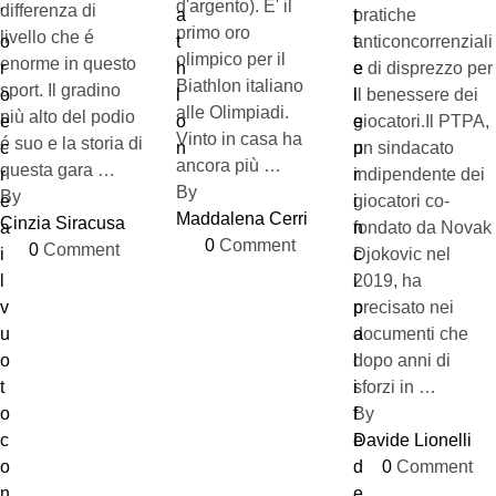
d'argento). E' il
differenza di
pratiche
primo oro
livello che é
anticoncorrenziali
olimpico per il
enorme in questo
e di disprezzo per
Biathlon italiano
sport. Il gradino
il benessere dei
alle Olimpiadi.
più alto del podio
giocatori.Il PTPA,
Vinto in casa ha
é suo e la storia di
un sindacato
ancora più …
questa gara …
indipendente dei
By 
By 
giocatori co-
Maddalena Cerri
Cinzia Siracusa
fondato da Novak
0
 Comment
0
 Comment
Djokovic nel
2019, ha
precisato nei
documenti che
dopo anni di
sforzi in …
By 
Davide Lionelli
0
 Comment