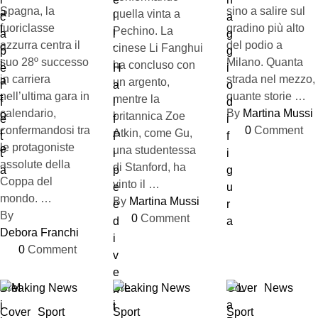
Spagna, la
sino a salire sul
quella vinta a
fuoriclasse
gradino più alto
Pechino. La
azzurra centra il
del podio a
cinese Li Fanghui
suo 28º successo
Milano. Quanta
ha concluso con
in carriera
strada nel mezzo,
un argento,
nell’ultima gara in
quante storie …
mentre la
calendario,
By 
Martina Mussi
britannica Zoe
confermandosi tra
0
 Comment
Atkin, come Gu,
le protagoniste
una studentessa
assolute della
di Stanford, ha
Coppa del
vinto il …
mondo. …
By 
Martina Mussi
By 
0
 Comment
Debora Franchi
0
 Comment
Breaking News
Breaking News
Cover
News
Cover
Sport
Sport
Sport