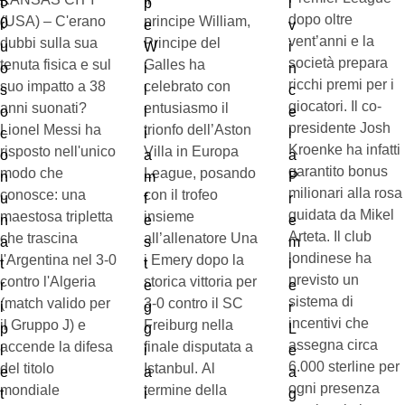
dopo oltre
(USA) – C'erano
principe William,
vent’anni e la
dubbi sulla sua
Principe del
società prepara
tenuta fisica e sul
Galles ha
ricchi premi per i
suo impatto a 38
celebrato con
giocatori. Il co-
anni suonati?
entusiasmo il
presidente Josh
Lionel Messi ha
trionfo dell’Aston
Kroenke ha infatti
risposto nell'unico
Villa in Europa
garantito bonus
modo che
League, posando
milionari alla rosa
conosce: una
con il trofeo
guidata da Mikel
maestosa tripletta
insieme
Arteta. Il club
che trascina
all’allenatore Una
londinese ha
l'Argentina nel 3-0
i Emery dopo la
previsto un
contro l'Algeria
storica vittoria per
sistema di
(match valido per
3-0 contro il SC
incentivi che
il Gruppo J) e
Freiburg nella
assegna circa
accende la difesa
finale disputata a
6.000 sterline per
del titolo
Istanbul. Al
ogni presenza
mondiale
termine della