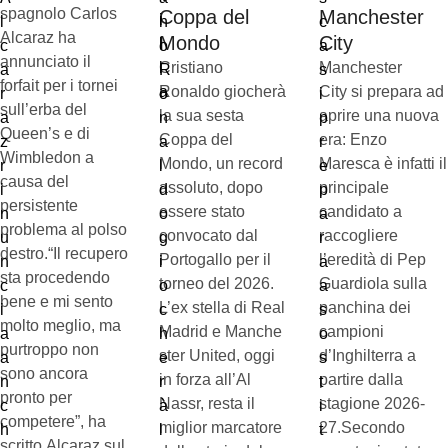
spagnolo Carlos
Coppa del
Manchester
Alcaraz ha
Mondo
City
annunciato il
Cristiano
Manchester
forfait per i tornei
Ronaldo giocherà
City si prepara ad
sull’erba del
la sua sesta
aprire una nuova
Queen’s e di
Coppa del
era: Enzo
Wimbledon a
Mondo, un record
Maresca è infatti il
causa del
assoluto, dopo
principale
persistente
essere stato
candidato a
problema al polso
convocato dal
raccogliere
destro.“Il recupero
Portogallo per il
l’eredità di Pep
sta procedendo
torneo del 2026.
Guardiola sulla
bene e mi sento
L’ex stella di Real
panchina dei
molto meglio, ma
Madrid e Manche
campioni
purtroppo non
ster United, oggi
d’Inghilterra a
sono ancora
in forza all’Al
partire dalla
pronto per
Nassr, resta il
stagione 2026-
competere”, ha
miglior marcatore
27.Secondo
scritto Alcaraz sul