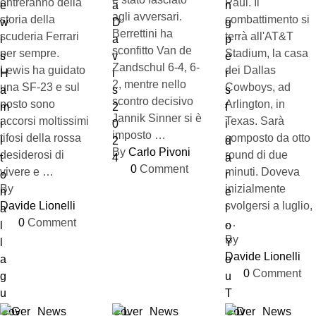
entreranno della
Paul. Il
agli avversari.
storia della
combattimento si
Berrettini ha
scuderia Ferrari
terrà all'AT&T
sconfitto Van de
per sempre.
Stadium, la casa
Zandschul 6-4, 6-
Lewis ha guidato
dei Dallas
2, mentre nello
una SF-23 e sul
Cowboys, ad
scontro decisivo
posto sono
Arlington, in
Jannik Sinner si è
accorsi moltissimi
Texas. Sarà
imposto …
tifosi della rossa
composto da otto
By 
Carlo Pivoni
desiderosi di
round di due
0
 Comment
vivere e …
minuti. Doveva
By 
inizialmente
Davide Lionelli
svolgersi a luglio,
0
 Comment
…
By 
Davide Lionelli
0
 Comment
Cover
News
Cover
News
Cover
News