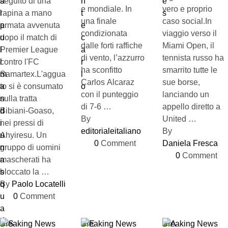
seguito di una
e mondiale. In
vero e proprio
rapina a mano
una finale
caso social.In
armata avvenuta
condizionata
viaggio verso il
dopo il match di
dalle forti raffiche
Miami Open, il
Premier League
di vento, l’azzurro
tennista russo ha
contro l'FC
ha sconfitto
smarrito tutte le
Samartex.L'aggua
Carlos Alcaraz
sue borse,
to si è consumato
con il punteggio
lanciando un
sulla tratta
di 7-6 …
appello diretto a
Bibiani-Goaso,
By 
United …
nei pressi di
editorialeitaliano
By 
Ahyiresu. Un
0
 Comment
Daniela Fresca
gruppo di uomini
0
 Comment
mascherati ha
bloccato la …
By 
Paolo Locatelli
0
 Comment
Breaking News
Breaking News
Breaking News