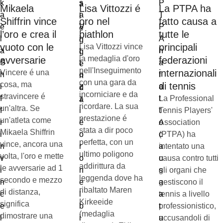
Mikaela
Lisa Vittozzi é
La PTPA ha
Shiffrin vince
oro nel
fatto causa a
l’oro e crea il
biathlon
tutte le
vuoto con le
principali
Lisa Vittozzi vince
la medaglia d'oro
avversarie
federazioni
nell'Inseguimento
internazionali
Vincere é una
con una gara da
cosa, ma
di tennis
incorniciare e da
stravincere é
La Professional
ricordare. La sua
un'altra. Se
Tennis Players'
prestazione é
un'atleta come
Association
stata a dir poco
Mikaela Shiffrin
(PTPA) ha
perfetta, con un
vince, ancora una
intentato una
ultimo poligono
volta, l'oro e mette
causa contro tutti
addirittura da
le avversarie ad 1
gli organi che
leggenda dove ha
secondo e mezzo
gestiscono il
ribaltato Maren
di distanza,
tennis a livello
Kirkeeide
significa
professionistico,
(medaglia
dimostrare una
accusandoli di