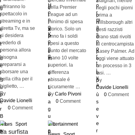
Maignan, mentre
offriranno lo
della Premier
negli pochi giorni
spettacolo in
League ad un
prima a
streaming e in
minimo di spesa
Hillsborough altri
diretta Tv, ma se
storico. Solo un
gesti razzisti
si desidera
anno fa i soldi
erano stati rivolti
vederlo di
spesi a questo
al centrocampista
persona allora
punto del mercato
Kasey Palmer. Ad
bisogna
erano 10 volte
oggi viene attuato
prepararsi a
superiori. la
un processo in 3
sborsare una
differenza
fasi. …
bella cifra per il
abissale é
By 
biglietto, …
sicuramente …
Davide Lionelli
By 
By 
Carlo Pivoni
0
 Comment
Davide Lionelli
0
 Comment
0
 Comment
News
Sport
Entertainment
La surfista
News
Sport