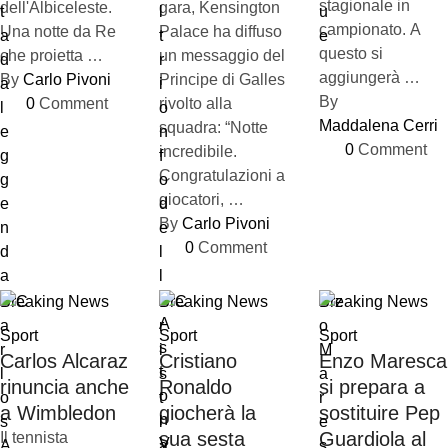
stagionale in
dell'Albiceleste.
gara, Kensington
campionato. A
Una notte da Re
Palace ha diffuso
questo si
che proietta …
un messaggio del
aggiungerà …
By 
Carlo Pivoni
Principe di Galles
By 
0
 Comment
rivolto alla
Maddalena Cerri
squadra: “Notte
0
 Comment
incredibile.
Congratulazioni a
giocatori, …
By 
Carlo Pivoni
0
 Comment
Breaking News
Breaking News
Breaking News
Sport
Sport
Sport
Carlos Alcaraz
Cristiano
Enzo Maresca
rinuncia anche
Ronaldo
si prepara a
a Wimbledon
giocherà la
sostituire Pep
sua sesta
Guardiola al
Il tennista