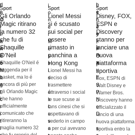
Sport
Sport
Sport
Gli Orlando
Lionel Messi
Disney, FOX,
Magic ritirano
si é scusato
ESPN e
la numero 32
sui social per
Discovery
che fu di
essere
stanno per
Shaquille
rimasto in
lanciare una
O’Neil
panchina a
nuova
Hong Kong
piattaforma
Shaquille O'Neil é
leggenda per il
sportiva
Lionel Messi ha
basket, ma lo é
deciso di
Fox, ESPN di
ancora di più per
trasmettere
Walt Disney e
gli Orlando Magic
attraverso i social
Warner Bros.
che hanno
le sue scuse ai
Discovery hanno
ufficialmente
fans cinesi che si
ufficializzato il
comunicato che
aspettavano di
lancio di una
ritireranno la
vederlo in campo
nuova piattaforma
maglia numero 32
e per cui avevano
sportiva entro la
che fu proprio del