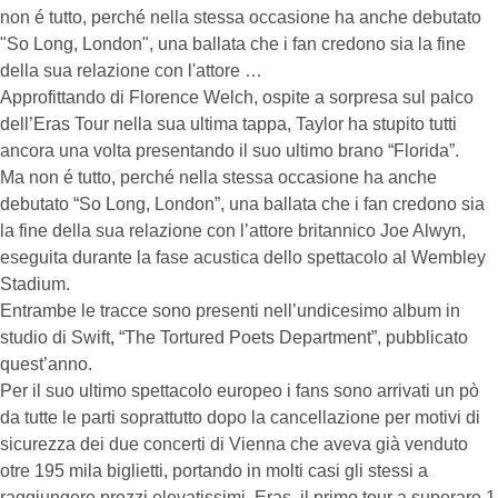
non é tutto, perché nella stessa occasione ha anche debutato
"So Long, London", una ballata che i fan credono sia la fine
della sua relazione con l'attore …
Approfittando di Florence Welch, ospite a sorpresa sul palco
dell’Eras Tour nella sua ultima tappa, Taylor ha stupito tutti
ancora una volta presentando il suo ultimo brano “Florida”.
Ma non é tutto, perché nella stessa occasione ha anche
debutato “So Long, London”, una ballata che i fan credono sia
la fine della sua relazione con l’attore britannico Joe Alwyn,
eseguita durante la fase acustica dello spettacolo al Wembley
Stadium.
Entrambe le tracce sono presenti nell’undicesimo album in
studio di Swift, “The Tortured Poets Department”, pubblicato
quest’anno.
Per il suo ultimo spettacolo europeo i fans sono arrivati un pò
da tutte le parti soprattutto dopo la cancellazione per motivi di
sicurezza dei due concerti di Vienna che aveva già venduto
otre 195 mila biglietti, portando in molti casi gli stessi a
raggiungere prezzi elevatissimi. Eras, il primo tour a superare 1