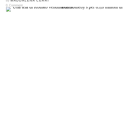
By
MADDALENA CERRI
0
Comment