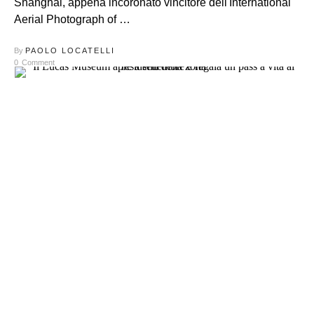
Shanghai, appena incoronato vincitore dell'International
Aerial Photograph of …
By
PAOLO LOCATELLI
0
Comment