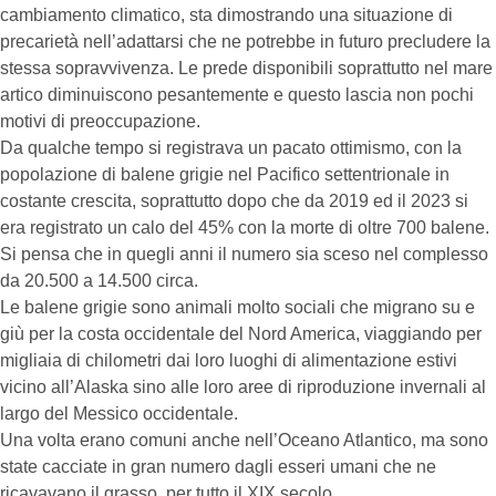
cambiamento climatico, sta dimostrando una situazione di
precarietà nell’adattarsi che ne potrebbe in futuro precludere la
stessa sopravvivenza. Le prede disponibili soprattutto nel mare
artico diminuiscono pesantemente e questo lascia non pochi
motivi di preoccupazione.
Da qualche tempo si registrava un pacato ottimismo, con la
popolazione di balene grigie nel Pacifico settentrionale in
costante crescita, soprattutto dopo che da 2019 ed il 2023 si
era registrato un calo del 45% con la morte di oltre 700 balene.
Si pensa che in quegli anni il numero sia sceso nel complesso
da 20.500 a 14.500 circa.
Le balene grigie sono animali molto sociali che migrano su e
giù per la costa occidentale del Nord America, viaggiando per
migliaia di chilometri dai loro luoghi di alimentazione estivi
vicino all’Alaska sino alle loro aree di riproduzione invernali al
largo del Messico occidentale.
Una volta erano comuni anche nell’Oceano Atlantico, ma sono
state cacciate in gran numero dagli esseri umani che ne
ricavavano il grasso, per tutto il XIX secolo.