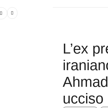
L’ex pr
irania
Ahmadi
ucciso