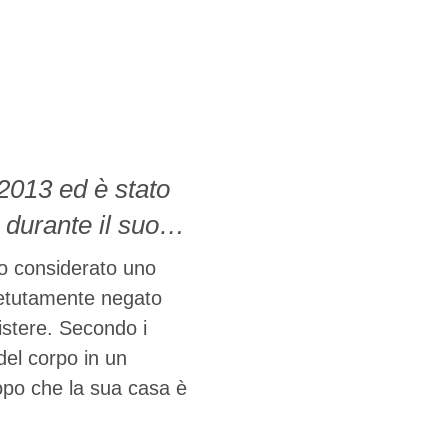
2013 ed è stato
 durante il suo
ffermato che
to considerato uno
media statali,
ipetutamente negato
istere. Secondo i
 del corpo in un
del corpo in un
 dopo che la sua casa è