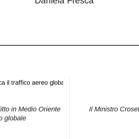
Daniela Fresca
flitto in Medio Oriente
Il Ministro Croset
eo globale