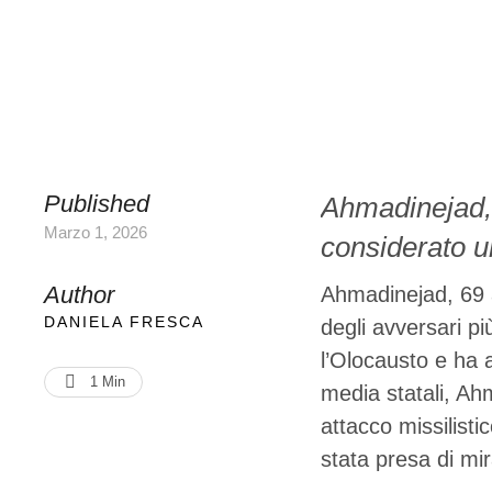
Published
Ahmadinejad, 
Marzo 1, 2026
considerato un
mandato. Ha r
Author
Ahmadinejad, 69 a
Israele avreb
DANIELA FRESCA
degli avversari p
l’Olocausto e ha 
Ahmadinejad "
1
 Min
media statali, Ah
…
attacco missilisti
stata presa di mir