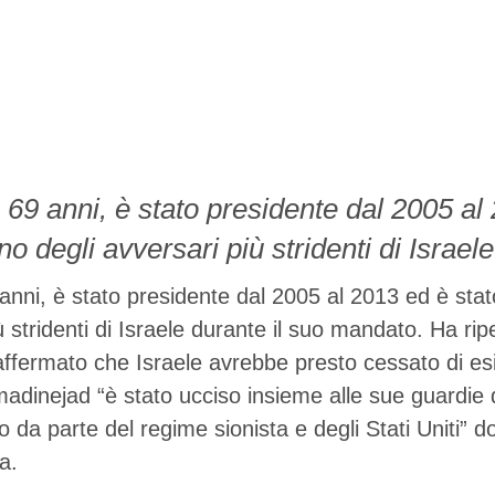
69 anni, è stato presidente dal 2005 al 
o degli avversari più stridenti di Israele
ipetutamente negato l'Olocausto e ha a
nni, è stato presidente dal 2005 al 2013 ed è sta
be presto cessato di esistere. Secondo i 
iù stridenti di Israele durante il suo mandato. Ha r
affermato che Israele avrebbe presto cessato di es
è stato ucciso insieme alle sue guardie
madinejad “è stato ucciso insieme alle sue guardie 
co da parte del regime sionista e degli Stati Uniti”
a.