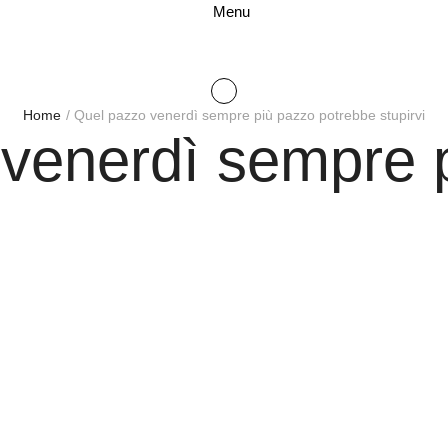
Menu
Home
/
Quel pazzo venerdì sempre più pazzo potrebbe stupirvi
venerdì sempre 