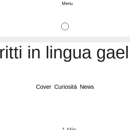
Menu
itti in lingua gae
Cover
Curiosità
News
1
 Min