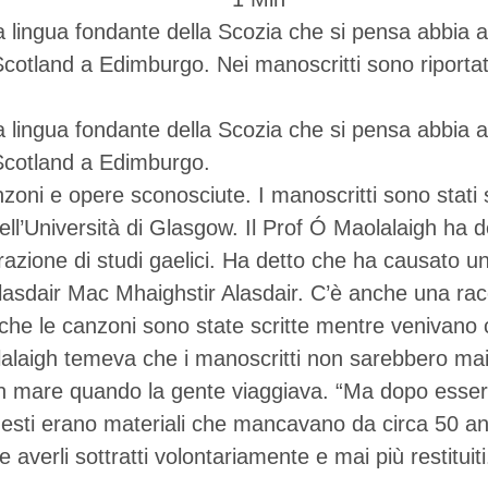
 la lingua fondante della Scozia che si pensa abbia a
f Scotland a Edimburgo. Nei manoscritti sono riport
 la lingua fondante della Scozia che si pensa abbia a
 Scotland a Edimburgo.
zoni e opere sconosciute. I manoscritti sono stati s
ll’Università di Glasgow. Il Prof Ó Maolalaigh ha d
zione di studi gaelici. Ha detto che ha causato una
Alasdair Mac Mhaighstir Alasdair. C’è anche una ra
he le canzoni sono state scritte mentre venivano ca
aigh temeva che i manoscritti non sarebbero mai st
o in mare quando la gente viaggiava. “Ma dopo esse
uesti erano materiali che mancavano da circa 50 ann
verli sottratti volontariamente e mai più restituiti