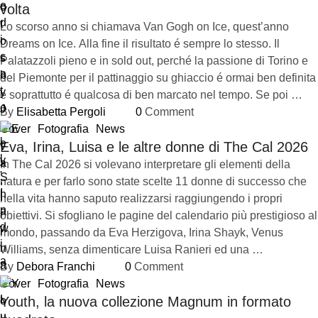
volta
Lo scorso anno si chiamava Van Gogh on Ice, quest’anno
Dreams on Ice. Alla fine il risultato é sempre lo stesso. Il
Palatazzoli pieno e in sold out, perché la passione di Torino e
del Piemonte per il pattinaggio su ghiaccio é ormai ben definita
e soprattutto é qualcosa di ben marcato nel tempo. Se poi …
By 
Elisabetta Pergoli
0
 Comment
Cover
Fotografia
News
Eva, Irina, Luisa e le altre donne di The Cal 2026
In The Cal 2026 si volevano interpretare gli elementi della
natura e per farlo sono state scelte 11 donne di successo che
nella vita hanno saputo realizzarsi raggiungendo i propri
obiettivi. Si sfogliano le pagine del calendario più prestigioso al
mondo, passando da Eva Herzigova, Irina Shayk, Venus
Williams, senza dimenticare Luisa Ranieri ed una …
By 
Debora Franchi
0
 Comment
Cover
Fotografia
News
Youth, la nuova collezione Magnum in formato