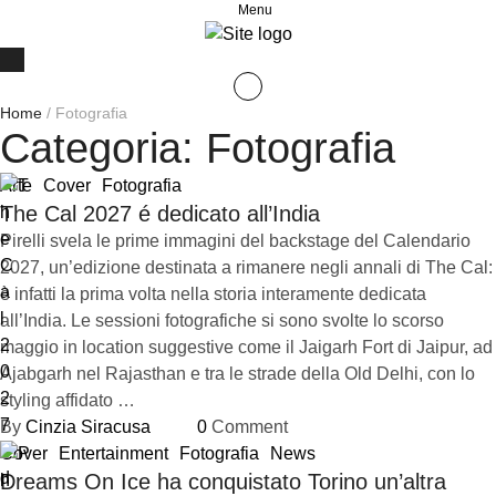
Menu
Home
/
Fotografia
Categoria:
Fotografia
Arte
Cover
Fotografia
The Cal 2027 é dedicato all’India
Pirelli svela le prime immagini del backstage del Calendario
2027, un’edizione destinata a rimanere negli annali di The Cal:
è infatti la prima volta nella storia interamente dedicata
all’India. Le sessioni fotografiche si sono svolte lo scorso
maggio in location suggestive come il Jaigarh Fort di Jaipur, ad
Ajabgarh nel Rajasthan e tra le strade della Old Delhi, con lo
styling affidato …
By 
Cinzia Siracusa
0
 Comment
Cover
Entertainment
Fotografia
News
Dreams On Ice ha conquistato Torino un’altra