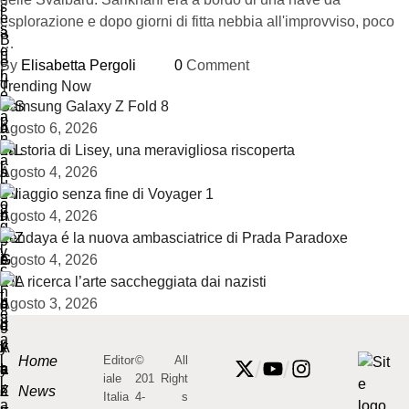
esplorazione e dopo giorni di fitta nebbia all'improvviso, poco
…
By 
Elisabetta Pergoli
0
 Comment
Trending Now
Samsung Galaxy Z Fold 8
Agosto 6, 2026
La storia di Lisey, una meravigliosa riscoperta
Agosto 4, 2026
Il viaggio senza fine di Voyager 1
Agosto 4, 2026
Zendaya é la nuova ambasciatrice di Prada Paradoxe
Agosto 4, 2026
L’IA ricerca l’arte saccheggiata dai nazisti
Agosto 3, 2026
Home
Editor
©
All
/
/
iale
201
Right
News
Italia
4-
s