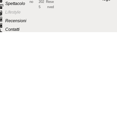
no
202
Rese
Spettacolo
5
rved
Lifestyle
Recensioni
Contatti