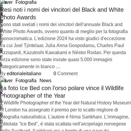
Cover
Fotografia
Resi noti i nomi dei vincitori del Black and White
Photo Awards
Sono stati svelati i nomi dei vincitori dell'annuale Black and
White Photo Awards, ovvero quanto di meglio per la fotografia
monocromatica. L'edizione 2024 ha visto giudici d'eccezione
tra cui Joel Tjintelaar, Julia Anna Gospodarou, Charles Paul
Azzopardi, Kazutoshi Kawakami e Néstor Rodan. Per questa
terza edizione sono state inviate quasi 5.000 immagini
categoricamente in bianco …
By 
editorialeitaliano
0
 Comment
Cover
Fotografia
News
La foto Ice Bed con l’orso polare vince il Wildlife
Photographer of the Year
Il Wildlife Photographer of the Year del Natural History Museum
of London ha assegnato il premio per lo scatto migliore di
fotografia naturalistica. L'autore é Nima Sarikhani. L'immagine,
intitolata "Ice Bed", é stata scattata nell'arcipelago norvegese
delle Svalbard. Sarikhani era a bordo di una nave da