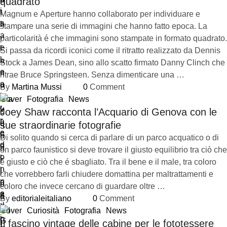
quadrato
Magnum e Aperture hanno collaborato per individuare e
stampare una serie di immagini che hanno fatto epoca. La
particolarità é che immagini sono stampate in formato quadrato.
Si passa da ricordi iconici come il ritratto realizzato da Dennis
Stock a James Dean, sino allo scatto firmato Danny Clinch che
ritrae Bruce Springsteen. Senza dimenticare una …
By 
Martina Mussi
0
 Comment
Cover
Fotografia
News
Joey Shaw racconta l’Acquario di Genova con le
sue straordinarie fotografie
Di solito quando si cerca di parlare di un parco acquatico o di
un parco faunistico si deve trovare il giusto equilibrio tra ciò che
é giusto e ciò che é sbagliato. Tra il bene e il male, tra coloro
che vorrebbero farli chiudere domattina per maltrattamenti e
coloro che invece cercano di guardare oltre …
By 
editorialeitaliano
0
 Comment
Cover
Curiosità
Fotografia
News
Il fascino vintage delle cabine per le fototessere