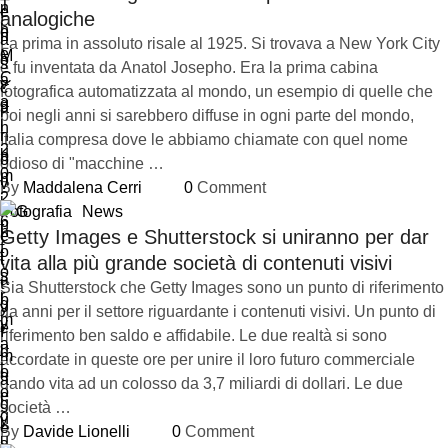
analogiche
La prima in assoluto risale al 1925. Si trovava a New York City
e fu inventata da Anatol Josepho. Era la prima cabina
fotografica automatizzata al mondo, un esempio di quelle che
poi negli anni si sarebbero diffuse in ogni parte del mondo,
Italia compresa dove le abbiamo chiamate con quel nome
odioso di "macchine …
By 
Maddalena Cerri
0
 Comment
Fotografia
News
Getty Images e Shutterstock si uniranno per dar
vita alla più grande società di contenuti visivi
Sia Shutterstock che Getty Images sono un punto di riferimento
da anni per il settore riguardante i contenuti visivi. Un punto di
riferimento ben saldo e affidabile. Le due realtà si sono
accordate in queste ore per unire il loro futuro commerciale
dando vita ad un colosso da 3,7 miliardi di dollari. Le due
società …
By 
Davide Lionelli
0
 Comment