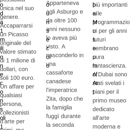
Apparteneva
più importanti
unica nel suo
agli Asburgo e
e le
genere.
da oltre 100
programmazio
Accaparrarsi
anni nessuno
ni per gli anni
un Picasso
lo aveva più
futuri
originale del
visto. A
sembrano
valore stimato
nasconderlo in
pura
di 1 milione di
una
fantascienza.
dollari, con
cassaforte
A Dubai sono
soli 100 euro.
canadese
stati svelati i
Un affare per
l'imperatrice
piani per il
qualsiasi
Zita, dopo che
primo museo
persona,
la famiglia
dedicato
collezionisti
fuggì durante
all'arte
d'arte per
la seconda
moderna e