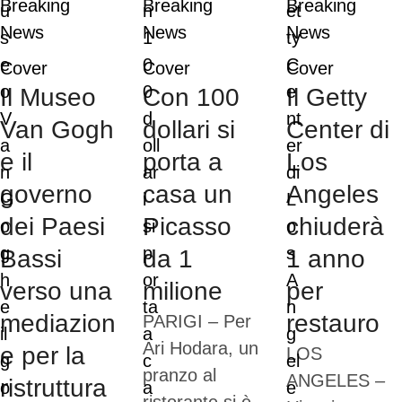
Breaking 
Breaking 
Breaking 
News
News
News
Cover
Cover
Cover
Il Museo
Con 100
Il Getty
Van Gogh
dollari si
Center di
e il
porta a
Los
governo
casa un
Angeles
dei Paesi
Picasso
chiuderà
Bassi
da 1
1 anno
verso una
milione
per
mediazion
restauro
PARIGI – Per
Ari Hodara, un
e per la
LOS
pranzo al
ANGELES –
ristruttura