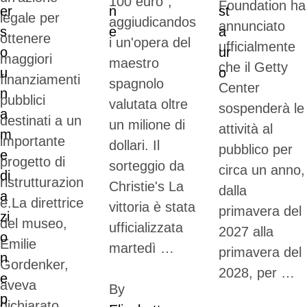
100 euro",
Foundation ha
legale per
aggiudicandos
annunciato
ottenere
i un'opera del
ufficialmente
maggiori
maestro
che il Getty
finanziamenti
spagnolo
Center
pubblici
valutata oltre
sospenderà le
destinati a un
un milione di
attività al
importante
dollari. Il
pubblico per
progetto di
sorteggio da
circa un anno,
ristrutturazion
Christie's La
dalla
e.La direttrice
vittoria è stata
primavera del
del museo,
ufficializzata
2027 alla
Emilie
martedì …
primavera del
Gordenker,
2028, per …
aveva
By 
dichiarato