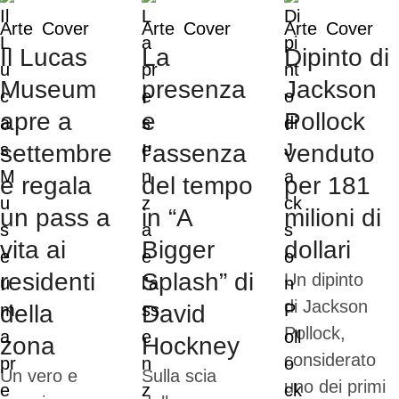
Arte
Cover
Arte
Cover
Arte
Cover
Il Lucas
La
Dipinto di
Museum
presenza
Jackson
apre a
e
Pollock
settembre
l’assenza
venduto
e regala
del tempo
per 181
un pass a
in “A
milioni di
vita ai
Bigger
dollari
residenti
Splash” di
Un dipinto
di Jackson
della
David
Pollock,
zona
Hockney
considerato
Un vero e
Sulla scia
uno dei primi