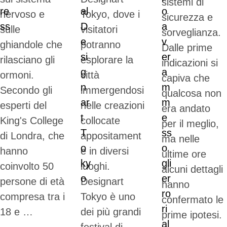
sistemi di
nervoso e
Tokyo, dove i
sicurezza e
sulle
visitatori
sorveglianza.
ghiandole che
potranno
Dalle prime
rilasciano gli
esplorare la
indicazioni si
ormoni.
città
capiva che
Secondo gli
immergendosi
qualcosa non
esperti del
nelle creazioni
era andato
King's College
collocate
per il meglio,
di Londra, che
appositament
ma nelle
hanno
e in diversi
ultime ore
coinvolto 50
luoghi.
alcuni dettagli
persone di età
Designart
hanno
compresa tra i
Tokyo è uno
confermato le
18 e …
dei più grandi
prime ipotesi.