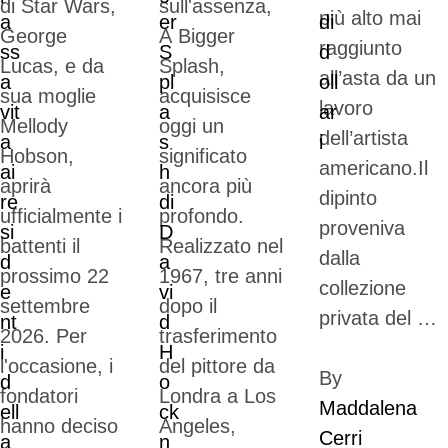
di Star Wars,
sull'assenza,
più alto mai
George
A Bigger
raggiunto
Lucas, e da
Splash,
all’asta da un
sua moglie
acquisisce
lavoro
Mellody
oggi un
dell’artista
Hobson,
significato
americano.Il
aprirà
ancora più
dipinto
ufficialmente i
profondo.
proveniva
battenti il
Realizzato nel
dalla
prossimo 22
1967, tre anni
collezione
settembre
dopo il
privata del …
2026. Per
trasferimento
l'occasione, i
del pittore da
By 
fondatori
Londra a Los
Maddalena 
hanno deciso
Angeles,
Cerri