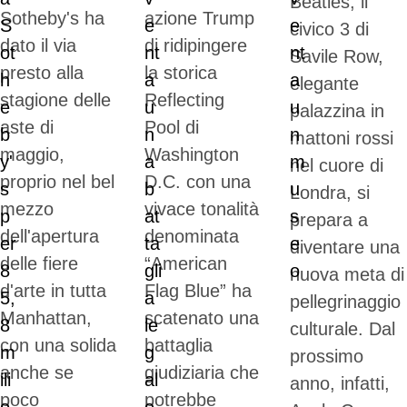
Beatles, il
Sotheby's ha
azione Trump
civico 3 di
dato il via
di ridipingere
Savile Row,
presto alla
la storica
elegante
stagione delle
Reflecting
palazzina in
aste di
Pool di
mattoni rossi
maggio,
Washington
nel cuore di
proprio nel bel
D.C. con una
Londra, si
mezzo
vivace tonalità
prepara a
dell'apertura
denominata
diventare una
delle fiere
“American
nuova meta di
d'arte in tutta
Flag Blue” ha
pellegrinaggio
Manhattan,
scatenato una
culturale. Dal
con una solida
battaglia
prossimo
anche se
giudiziaria che
anno, infatti,
poco
potrebbe