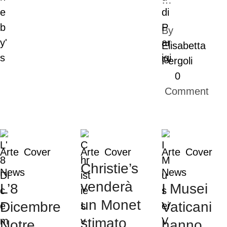
…
By 
Elisabetta 
Pergoli
0
 Comment
Arte
Cover
Arte
Cover
Arte
Cover
Christie’s
News
News
venderà
L’8
I Musei
un Monet
Dicembre
Vaticani
stimato
Notre
hanno