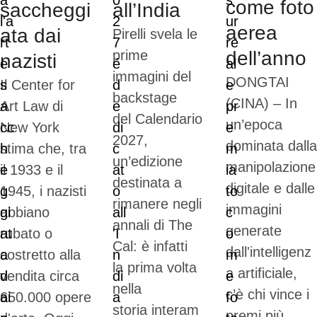
come foto
saccheggi
all’India
aerea
ata dai
Pirelli svela le
prime
dell’anno
nazisti
immagini del
DONGTAI
Il Center for
backstage
(CINA) – In
Art Law di
del Calendario
un’epoca
New York
2027,
dominata dalla
stima che, tra
un’edizione
manipolazione
il 1933 e il
destinata a
digitale e dalle
1945, i nazisti
rimanere negli
immagini
abbiano
annali di The
generate
rubato o
Cal: è infatti
dall'intelligenz
costretto alla
la prima volta
a artificiale,
vendita circa
nella
c’è chi vince i
650.000 opere
storia interam
premi più