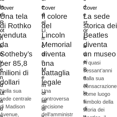
Cover
Cover
Cover
Una tela
Il colore
La sede
di Rothko
del
storica dei
venduta
Lincoln
Beatles
da
Memorial
diventa
Sotheby’s
diventa
un museo
per 85,8
una
A quasi
sessant’anni
milioni di
battaglia
dalla sua
dollari
legale
consacrazione
Nella sua
Una
come luogo
sede centrale
controversa
simbolo della
di Madison
decisione
storia dei
Avenue,
dell’amministr