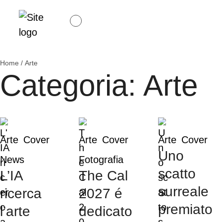
Home
/
Arte
Categoria:
Arte
Arte
Cover
Arte
Cover
Arte
Cover
Uno
News
Fotografia
scatto
L’IA
The Cal
surreale
ricerca
2027 é
premiato
l’arte
dedicato