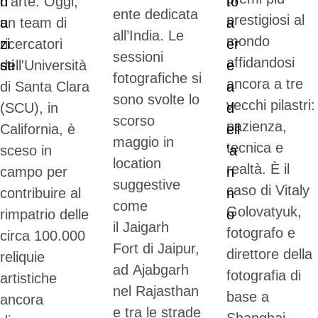
d'arte. Oggi,
ente dedicata
prestigiosi al
un team di
all’India. Le
mondo
ricercatori
sessioni
affidandosi
dell'Università
fotografiche si
ancora a tre
di Santa Clara
sono svolte lo
vecchi pilastri:
(SCU), in
scorso
pazienza,
California, è
maggio in
tecnica e
sceso in
location
realtà. È il
campo per
suggestive
caso di Vitaly
contribuire al
come
Golovatyuk,
rimpatrio delle
il Jaigarh
fotografo e
circa 100.000
Fort di Jaipur,
direttore della
reliquie
ad Ajabgarh
fotografia di
artistiche
nel Rajasthan
base a
ancora
e tra le strade