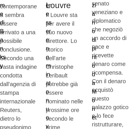
senato
Louvre
contemporane
veneziano e
a sembra
Il Louvre sta
diplomatico
essere
per avere il
che negoziò
arrivato a una
suo nuovo
un accordo di
possibile
direttore. Lo
pace e
conclusione.
storico
ricevette
Secondo una
dell'arte
denaro come
vasta indagine
Christophe
ricompensa.
condotta
Leribault
Con il denaro
dall’agenzia di
potrebbe già
acquistò
stampa
essere
questo
internazionale
nominato nelle
palazzo gotico
Reuters,
prossime ore
e lo fece
dietro lo
secondo le
ristrutturare,
pseudonimo
prime