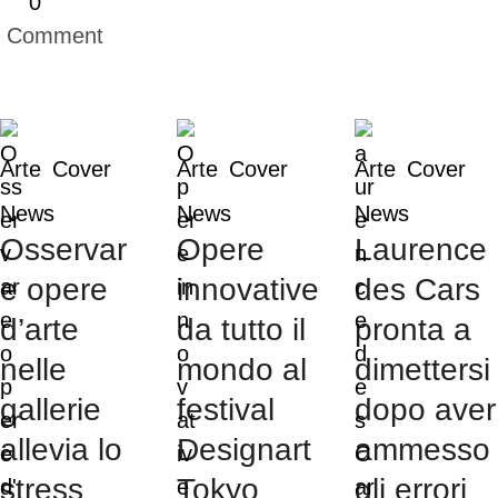
0
 Comment
Arte
Cover
Arte
Cover
Arte
Cover
News
News
News
Osservar
Opere
Laurence
e opere
innovative
des Cars
d’arte
da tutto il
pronta a
nelle
mondo al
dimettersi
gallerie
festival
dopo aver
allevia lo
Designart
ammesso
stress
Tokyo
gli errori