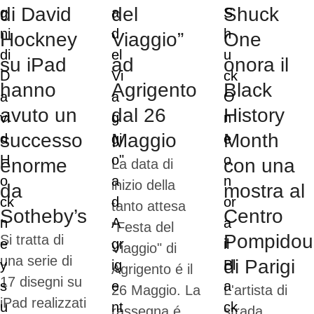
di David
del
Shuck
Hockney
Viaggio”
One
su iPad
ad
onora il
hanno
Agrigento
Black
avuto un
dal 26
History
successo
Maggio
Month
enorme
con una
La data di
inizio della
da
mostra al
tanto attesa
Sotheby’s
Centro
"Festa del
Pompidou
Si tratta di
Viaggio" di
una serie di
di Parigi
Agrigento é il
17 disegni su
26 Maggio. La
L'artista di
iPad realizzati
rassegna é
strada