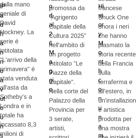
dalla mano
promossa da
francese
geniale di
"Agrigento
Shuck One
David
Capitale della
onora i neri
Hockney. La
Cultura 2025"
che hanno
serie é
nell'ambito di
plasmato la
intitolata
un progetto
storia recente
"L'arrivo della
intitolato "Le
della Francia
primavera" é
Piazze della
sulla
stata venduta
Capitale".
terraferma e
all'asta da
Nella corte del
all'estero, in
Sotheby's a
Palazzo della
un'installazion
Londra e in
Provincia per
e artistica
totale ha
3 serate,
prodotta per
incassato 8,3
artisti,
una mostra
milioni di
scrittori,
che inizierà il