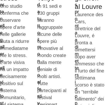
al Louvre
Uno studio
In 91 sedi e
conferma che
130 gruppi
Laurence des
osservare
saranno
Cars,
opere d'arte
raggruppate
direttrice del
nelle gallerie
alcune delle
Louvre, é
aiuta a ridurre
opere più
pronta a
immediatame
innovative al
dimettersi
nte lo stress.
mondo create
dopo aver
L'arte visiva
dalla mente
ammesso che
ha un impatto
geniale di
il furto del fine
decisamente
molti artisti.
settimana
positivo sul
Tutte
scorso è stato
sistema
partecipanti al
un "terribile
immunitario,
festival
fallimento" dei
sul sistema
Designart