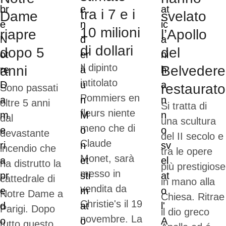
tra i 7 e i
Dame
svelato
10 milioni
riapre
l’Apollo
di dollari
dopo 5
del
Il dipinto
anni
Belvedere
intitolato
restaurato
Sono passati
Pommiers en
oltre 5 anni
Si tratta di
fleurs niente
dal
una scultura
meno che di
devastante
del II secolo e
Claude
incendio che
tra le opere
Monet, sarà
ha distrutto la
più prestigiose
messo in
cattedrale di
in mano alla
vendita da
Notre Dame a
Chiesa. Ritrae
Christie's il 19
Parigi. Dopo
il dio greco
novembre. La
tutto questo