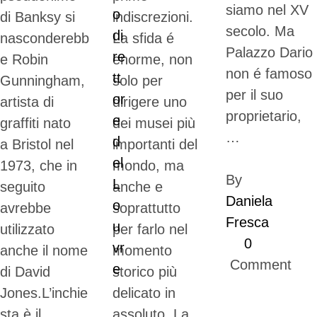
siamo nel XV
di Banksy si
indiscrezioni.
secolo. Ma
nasconderebb
La sfida é
Palazzo Dario
e Robin
enorme, non
non é famoso
Gunningham,
solo per
per il suo
artista di
dirigere uno
proprietario,
graffiti nato
dei musei più
…
a Bristol nel
importanti del
1973, che in
mondo, ma
By 
seguito
anche e
Daniela 
avrebbe
soprattutto
Fresca
utilizzato
per farlo nel
0
anche il nome
momento
 Comment
di David
storico più
Jones.L’inchie
delicato in
sta è il
assoluto. La