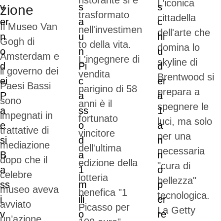
ristorante si è
L’iconica
zione
trasformato
cittadella
Il Museo Van
nell'investimen
dell'arte che
Gogh di
to della vita.
domina lo
Amsterdam e
L'ingegnere di
skyline di
il governo dei
vendita
Brentwood si
Paesi Bassi
parigino di 58
prepara a
sono
anni è il
spegnere le
impegnati in
fortunato
luci, ma solo
trattative di
vincitore
per una
mediazione
dell'ultima
necessaria
dopo che il
edizione della
"cura di
celebre
lotteria
bellezza"
museo aveva
benefica "1
tecnologica.
avviato
Picasso per
La Getty
un’azione