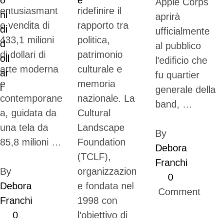
Apple Corps
entusiasmant
ridefinire il
aprirà
e vendita di
rapporto tra
ufficialmente
433,1 milioni
politica,
al pubblico
di dollari di
patrimonio
l’edificio che
arte moderna
culturale e
fu quartier
e
memoria
generale della
contemporane
nazionale. La
band, …
a, guidata da
Cultural
una tela da
Landscape
By 
85,8 milioni …
Foundation
Debora 
(TCLF),
Franchi
By 
organizzazion
0
Debora 
e fondata nel
 Comment
Franchi
1998 con
0
l’obiettivo di