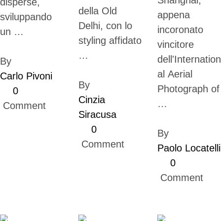
Shanghai,
disperse,
della Old
appena
sviluppando
Delhi, con lo
incoronato
un …
styling affidato
vincitore
…
dell'Internation
By 
al Aerial
Carlo Pivoni
By 
Photograph of
0
Cinzia 
…
 Comment
Siracusa
0
By 
 Comment
Paolo Locatelli
0
 Comment