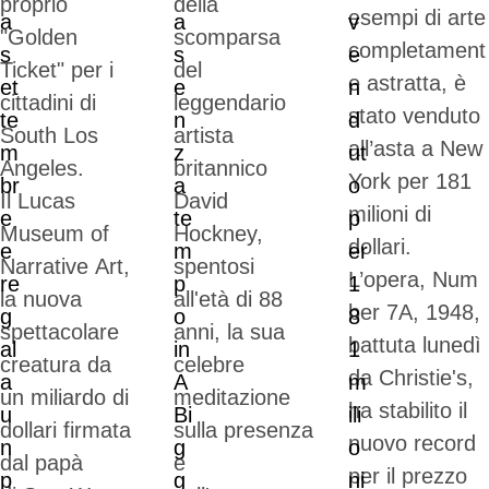
proprio
della
esempi di arte
"Golden
scomparsa
completament
Ticket" per i
del
e astratta, è
cittadini di
leggendario
stato venduto
South Los
artista
all’asta a New
Angeles.
britannico
York per 181
Il Lucas
David
milioni di
Museum of
Hockney,
dollari.
Narrative Art,
spentosi
L’opera, Num
la nuova
all'età di 88
ber 7A, 1948,
spettacolare
anni, la sua
battuta lunedì
creatura da
celebre
da Christie's,
un miliardo di
meditazione
ha stabilito il
dollari firmata
sulla presenza
nuovo record
dal papà
e
per il prezzo