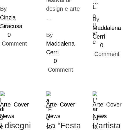
festival di
…
By 
design e arte
Cinzia 
…
By 
Siracusa
Maddalena 
0
By 
Cerri
 Comment
Maddalena 
0
Cerri
 Comment
0
 Comment
Arte
Cover
Arte
Cover
Arte
Cover
News
News
News
I disegni
La “Festa
L’artista