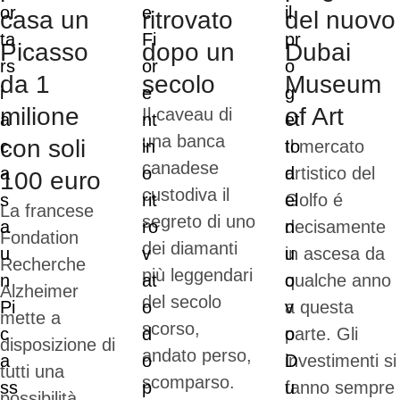
casa un
ritrovato
del nuovo
Picasso
dopo un
Dubai
da 1
secolo
Museum
milione
of Art
Il caveau di
una banca
con soli
Il mercato
canadese
artistico del
100 euro
custodiva il
Golfo é
La francese
segreto di uno
decisamente
Fondation
dei diamanti
in ascesa da
Recherche
più leggendari
qualche anno
Alzheimer
del secolo
a questa
mette a
scorso,
parte. Gli
disposizione di
andato perso,
investimenti si
tutti una
scomparso.
fanno sempre
possibilità