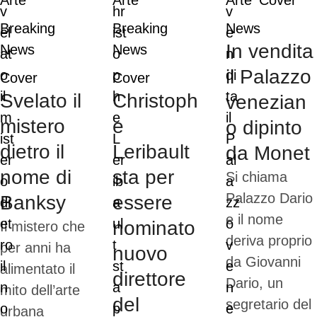
Arte
Arte
Arte
Cover
Breaking 
Breaking 
News
In vendita
News
News
il Palazzo
Cover
Cover
Svelato il
Christoph
venezian
mistero
e
o dipinto
dietro il
Leribault
da Monet
nome di
sta per
Si chiama
Palazzo Dario
Banksy
essere
e il nome
nominato
Il mistero che
deriva proprio
per anni ha
nuovo
da Giovanni
alimentato il
direttore
Dario, un
mito dell’arte
del
segretario del
urbana