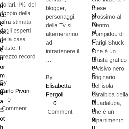
dollari. Più del
blogger,
mese
doppio della
personaggi
prossimo al
cifra stimata
della Tv si
Centro
dagli esperti
alterneranno
Pompidou di
della casa
ad
Parigi.Shuck
d'aste. Il
intrattenere il
One è un
prezzo record
…
artista grafico
…
e visivo nero
By 
originario
By 
Elisabetta 
dell'isola
Carlo Pivoni
Pergoli
caraibica della
0
0
Guadalupa,
 Comment
 Comment
che è un
dipartimento