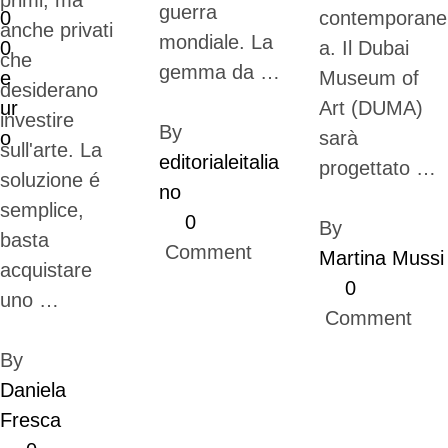
primi, ma
guerra
contemporane
anche privati
mondiale. La
a. Il Dubai
che
gemma da …
Museum of
desiderano
Art (DUMA)
investire
By 
sarà
sull'arte. La
editorialeitalia
progettato …
soluzione é
no
semplice,
0
By 
basta
 Comment
Martina Mussi
acquistare
0
uno …
 Comment
By 
Daniela 
Fresca