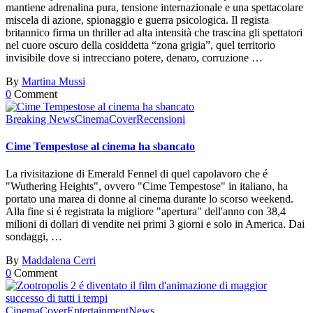
mantiene adrenalina pura, tensione internazionale e una spettacolare
miscela di azione, spionaggio e guerra psicologica. Il regista
britannico firma un thriller ad alta intensità che trascina gli spettatori
nel cuore oscuro della cosiddetta “zona grigia”, quel territorio
invisibile dove si intrecciano potere, denaro, corruzione …
By
Martina Mussi
0
Comment
Breaking News
Cinema
Cover
Recensioni
Cime Tempestose al cinema ha sbancato
La rivisitazione di Emerald Fennel di quel capolavoro che é
"Wuthering Heights", ovvero "Cime Tempestose" in italiano, ha
portato una marea di donne al cinema durante lo scorso weekend.
Alla fine si é registrata la migliore "apertura" dell'anno con 38,4
milioni di dollari di vendite nei primi 3 giorni e solo in America. Dai
sondaggi, …
By
Maddalena Cerri
0
Comment
Cinema
Cover
Entertainment
News