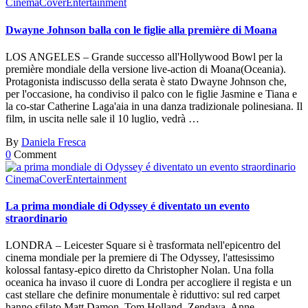
Cinema
Cover
Entertainment
Dwayne Johnson balla con le figlie alla première di Moana
LOS ANGELES – Grande successo all'Hollywood Bowl per la
première mondiale della versione live-action di Moana(Oceania).
Protagonista indiscusso della serata è stato Dwayne Johnson che,
per l'occasione, ha condiviso il palco con le figlie Jasmine e Tiana e
la co-star Catherine Laga'aia in una danza tradizionale polinesiana. Il
film, in uscita nelle sale il 10 luglio, vedrà …
By
Daniela Fresca
0
Comment
Cinema
Cover
Entertainment
La prima mondiale di Odyssey é diventato un evento
straordinario
LONDRA – Leicester Square si è trasformata nell'epicentro del
cinema mondiale per la premiere di The Odyssey, l'attesissimo
kolossal fantasy-epico diretto da Christopher Nolan. Una folla
oceanica ha invaso il cuore di Londra per accogliere il regista e un
cast stellare che definire monumentale è riduttivo: sul red carpet
hanno sfilato Matt Damon, Tom Holland, Zendaya, Anne