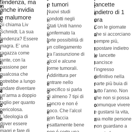
tendenza, ma
e tumori
lancette
anche invidia
indietro di 1
Nuovi studi
e malumore
condotti negli
ora
Si chiama Liv
Stati Uniti hanno
Con le giornate
Schmidt. La sua
confermato la
che si accorciano
tendenza? Essere
forte possibilità di
sempre più,
magra. E' una
un collegamento
spostare indietro
ragazza come
tra l'assunzione di
le lancette
tante, con la
alcol e alcune
sancisce
passione per
forme tumorali.
l'ingresso
qualcosa che
Addirittura per
definitivo nella
potrebbe a lungo
entrare nello
parte più buia di
andare diventare
specifico si parla
tutto l'anno. Non
un'arma a doppio
di almeno 7 tipi di
che non si possa
taglio per quanto
cancro e non é
comunque vivere
pericolosa.
poco. Che l'alcol
e gustarsi la vita,
L'ideologia di
non faccia
ma molte persone
dover essere
esattamente bene
non guardano a
magri e fare di
non é certo una