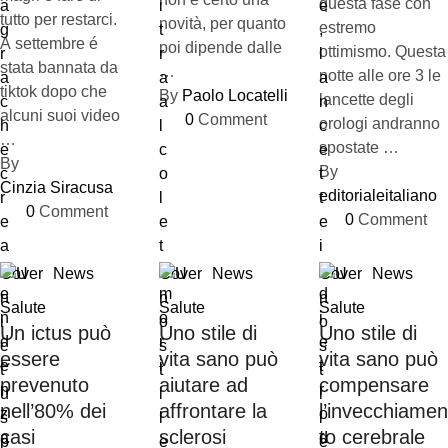
questa fase con
tutto per restarci.
novità, per quanto
estremo
A settembre é
poi dipende dalle
ottimismo. Questa
stata bannata da
…
notte alle ore 3 le
tiktok dopo che
By 
Paolo Locatelli
lancette degli
alcuni suoi video
0
 Comment
orologi andranno
…
spostate …
By 
By 
Cinzia Siracusa
editorialeitaliano
0
 Comment
0
 Comment
Cover
News
Cover
News
Cover
News
Salute
Salute
Salute
Un ictus può
Uno stile di
Uno stile di
essere
vita sano può
vita sano può
prevenuto
aiutare ad
compensare
nell’80% dei
affrontare la
l’invecchiamen
casi
sclerosi
to cerebrale