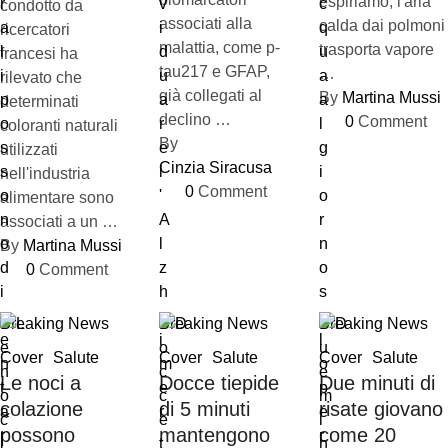
espiriamo, l'aria
condotto da
associati alla
calda dai polmoni
ricercatori
malattia, come p-
trasporta vapore
francesi ha
tau217 e GFAP,
…
rilevato che
già collegati al
By 
Martina Mussi
determinati
declino …
0
 Comment
coloranti naturali
By 
utilizzati
Cinzia Siracusa
nell'industria
0
 Comment
alimentare sono
associati a un …
By 
Martina Mussi
0
 Comment
Breaking News
Breaking News
Breaking News
Cover
Salute
Cover
Salute
Cover
Salute
Le noci a
Docce tiepide
Due minuti di
colazione
di 5 minuti
risate giovano
possono
mantengono
come 20