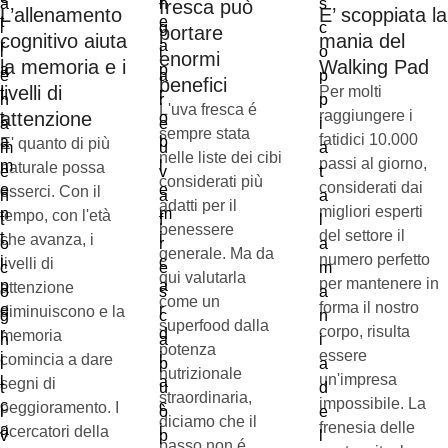
fresca può
L’allenamento
E’ scoppiata la
portare
cognitivo aiuta
mania del
enormi
la memoria e i
Walking Pad
benefici
livelli di
Per molti
L'uva fresca é
raggiungere i
attenzione
sempre stata
fatidici 10.000
E' quanto di più
nelle liste dei cibi
passi al giorno,
naturale possa
considerati più
considerati dai
esserci. Con il
adatti per il
migliori esperti
tempo, con l'età
benessere
del settore il
che avanza, i
generale. Ma da
numero perfetto
livelli di
qui valutarla
per mantenere in
attenzione
come un
forma il nostro
diminuiscono e la
superfood dalla
corpo, risulta
memoria
potenza
essere
comincia a dare
nutrizionale
un'impresa
segni di
straordinaria,
impossibile. La
peggioramento. I
diciamo che il
frenesia delle
ricercatori della
passo non é