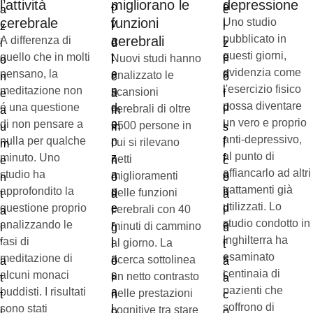
l’attività
migliorano le
depressione
cerebrale
funzioni
Uno studio
pubblicato in
cerebrali
A differenza di
questi giorni,
quello che in molti
Nuovi studi hanno
evidenzia come
pensano, la
analizzato le
l'esercizio fisico
meditazione non
scansioni
possa diventare
é una questione
cerebrali di oltre
un vero e proprio
di non pensare a
2500 persone in
anti-depressivo,
nulla per qualche
cui si rilevano
al punto di
minuto. Uno
netti
affiancarlo ad altri
studio ha
miglioramenti
trattamenti già
approfondito la
delle funzioni
utilizzati. Lo
questione proprio
cerebrali con 40
studio condotto in
analizzando le
minuti di cammino
Inghilterra ha
fasi di
al giorno. La
esaminato
meditazione di
ricerca sottolinea
centinaia di
alcuni monaci
un netto contrasto
pazienti che
buddisti. I risultati
nelle prestazioni
soffrono di
sono stati
cognitive tra stare