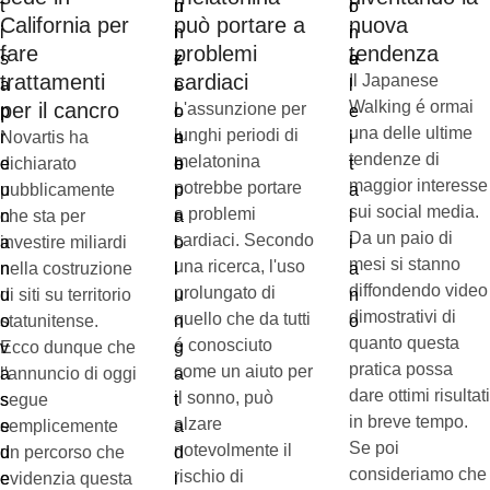
California per
può portare a
nuova
fare
problemi
tendenza
trattamenti
cardiaci
Il Japanese
Walking é ormai
per il cancro
L'assunzione per
una delle ultime
lunghi periodi di
Novartis ha
tendenze di
melatonina
dichiarato
maggior interesse
potrebbe portare
pubblicamente
sui social media.
a problemi
che sta per
Da un paio di
cardiaci. Secondo
investire miliardi
mesi si stanno
una ricerca, l'uso
nella costruzione
diffondendo video
prolungato di
di siti su territorio
dimostrativi di
quello che da tutti
statunitense.
quanto questa
é conosciuto
Ecco dunque che
pratica possa
come un aiuto per
l'annuncio di oggi
dare ottimi risultati
il sonno, può
segue
in breve tempo.
alzare
semplicemente
Se poi
notevolmente il
un percorso che
consideriamo che
rischio di
evidenzia questa