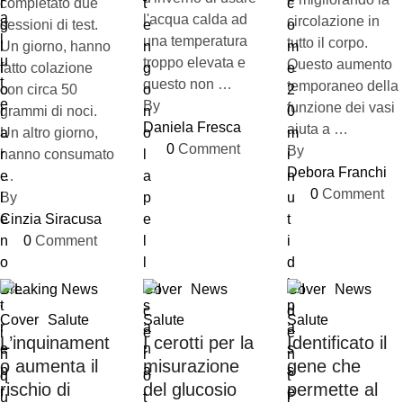
completato due
l'acqua calda ad
circolazione in
sessioni di test.
una temperatura
tutto il corpo.
Un giorno, hanno
troppo elevata e
Questo aumento
fatto colazione
questo non …
temporaneo della
con circa 50
By 
funzione dei vasi
grammi di noci.
Daniela Fresca
aiuta a …
Un altro giorno,
0
 Comment
By 
hanno consumato
Debora Franchi
…
0
 Comment
By 
Cinzia Siracusa
0
 Comment
Breaking News
Cover
News
Cover
News
Cover
Salute
Salute
Salute
L’inquinament
I cerotti per la
Identificato il
o aumenta il
misurazione
gene che
rischio di
del glucosio
permette al