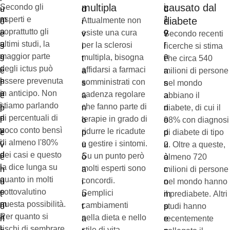
multipla
causato dal
Secondo gli
esperti e
diabete
Attualmente non
soprattutto gli
esiste una cura
Secondo recenti
ultimi studi, la
per la sclerosi
ricerche si stima
maggior parte
multipla, bisogna
che circa 540
degli ictus può
affidarsi a farmaci
milioni di persone
essere prevenuta
somministrati con
nel mondo
in anticipo. Non
cadenza regolare
abbiano il
stiamo parlando
che fanno parte di
diabete, di cui il
di percentuali di
terapie in grado di
98% con diagnosi
poco conto bensì
ridurre le ricadute
di diabete di tipo
di almeno l'80%
e gestire i sintomi.
2. Oltre a queste,
dei casi e questo
Su un punto però
almeno 720
la dice lunga su
molti esperti sono
milioni di persone
quanto in molti
concordi.
nel mondo hanno
sottovalutino
Semplici
il prediabete. Altri
questa possibilità.
cambiamenti
studi hanno
Per quanto si
nella dieta e nello
recentemente
rischi di sembrare
stile di vita