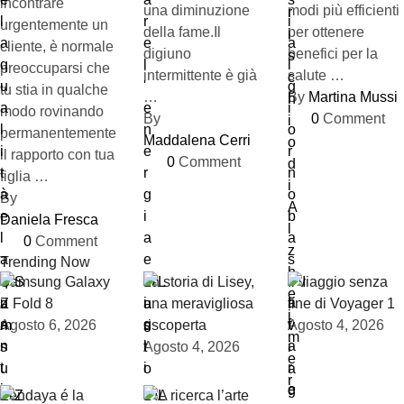
incontrare
una diminuzione
modi più efficienti
urgentemente un
della fame.Il
per ottenere
cliente, è normale
digiuno
benefici per la
preoccuparsi che
intermittente è già
salute …
tu stia in qualche
…
By 
Martina Mussi
modo rovinando
By 
0
 Comment
permanentemente
Maddalena Cerri
il rapporto con tua
0
 Comment
figlia …
By 
Daniela Fresca
0
 Comment
Trending Now
Samsung Galaxy
La storia di Lisey,
Il viaggio senza
Z Fold 8
una meravigliosa
fine di Voyager 1
Agosto 6, 2026
riscoperta
Agosto 4, 2026
Agosto 4, 2026
Zendaya é la
L’IA ricerca l’arte