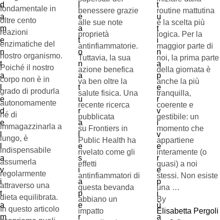
fondamentale in
benessere grazie
routine mattutina
oltre cento
alle sue note
è la scelta più
reazioni
proprietà
logica. Per la
enzimatiche del
antinfiammatorie.
maggior parte di
nostro organismo.
Tuttavia, la sua
noi, la prima parte
Poiché il nostro
azione benefica
della giornata è
corpo non è in
va ben oltre la
anche la più
grado di produrla
salute fisica. Una
tranquilla,
autonomamente
recente ricerca
coerente e
né di
pubblicata
gestibile: un
immagazzinarla a
su Frontiers in
momento che
lungo, è
Public Health ha
appartiene
indispensabile
rivelato come gli
interamente (o
assumerla
effetti
quasi) a noi
regolarmente
antinfiammatori di
stessi. Non esiste
attraverso una
questa bevanda
una …
dieta equilibrata.
abbiano un
By 
In questo articolo
impatto
Elisabetta Pergoli