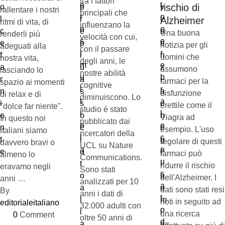
tra i fattori
rischio di
rallentare i nostri
principali che
Alzheimer
ritmi di vita, di
influenzano la
Una buona
renderli più
velocità con cui,
notizia per gli
adeguati alla
con il passare
uomini che
nostra vita,
degli anni, le
assumono
lasciando lo
nostre abilità
farmaci per la
spazio ai momenti
cognitive
disfunzione
di relax e di
diminuiscono. Lo
erettile come il
"dolce far niente".
studio é stato
Viagra ad
In questo noi
pubblicato dai
esempio. L'uso
italiani siamo
ricercatori della
regolare di questi
davvero bravi o
UCL su Nature
farmaci può
almeno lo
Communications.
ridurre il rischio
eravamo negli
Sono stati
dell'Alzheimer. I
anni …
analizzati per 10
dati sono stati resi
By 
anni i dati di
noti in seguito ad
editorialeitaliano
32.000 adulti con
una ricerca
0
 Comment
oltre 50 anni di