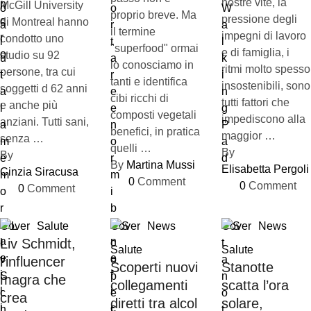
nostre vite, la
McGill University
proprio breve. Ma
pressione degli
di Montreal hanno
il termine
impegni di lavoro
condotto uno
"superfood" ormai
e di famiglia, i
studio su 92
lo conosciamo in
ritmi molto spesso
persone, tra cui
tanti e identifica
insostenibili, sono
soggetti d 62 anni
cibi ricchi di
tutti fattori che
e anche più
composti vegetali
impediscono alla
anziani. Tutti sani,
benefici, in pratica
maggior …
senza …
quelli …
By 
By 
By 
Martina Mussi
Elisabetta Pergoli
Cinzia Siracusa
0
 Comment
0
 Comment
0
 Comment
Cover
Salute
Cover
News
Cover
News
Liv Schmidt,
Salute
Salute
l’influencer
Scoperti nuovi
Stanotte
magra che
collegamenti
scatta l’ora
crea
diretti tra alcol
solare,