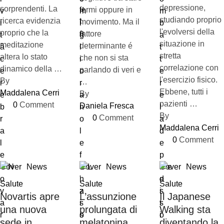
depressione,
sorprendenti. La
fermi oppure in
studiando proprio
ricerca evidenzia
movimento. Ma il
l'evolversi della
proprio che la
fattore
situazione in
meditazione
determinante é
stretta
altera lo stato
che non si sta
correlazione con
dinamico della …
parlando di veri e
l'esercizio fisico.
By 
…
Ebbene, tutti i
Maddalena Cerri
By 
pazienti …
0
 Comment
Daniela Fresca
By 
0
 Comment
Maddalena Cerri
0
 Comment
Cover
News
Cover
News
Cover
News
Salute
Salute
Salute
Novartis apre
L’assunzione
Il Japanese
una nuova
prolungata di
Walking sta
sede in
melatonina
diventando la