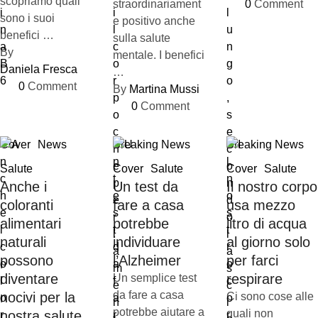
scopriamo quali
straordinariament
0
 Comment
sono i suoi
e positivo anche
benefici …
sulla salute
By 
mentale. I benefici
Daniela Fresca
…
0
 Comment
By 
Martina Mussi
0
 Comment
Cover
News
Breaking News
Breaking News
Salute
Cover
Salute
Cover
Salute
Anche i
Un test da
Il nostro corpo
coloranti
fare a casa
usa mezzo
alimentari
potrebbe
litro di acqua
naturali
individuare
al giorno solo
possono
l’Alzheimer
per farci
diventare
respirare
Un semplice test
da fare a casa
nocivi per la
Ci sono cose alle
potrebbe aiutare a
quali non
nostra salute