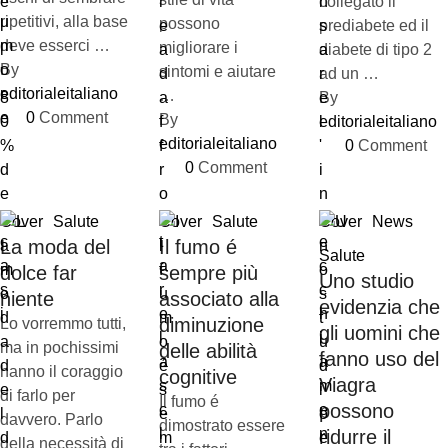
collegato il
ripetitivi, alla base
possono
prediabete ed il
deve esserci …
migliorare i
diabete di tipo 2
By 
sintomi e aiutare
ad un …
editorialeitaliano
…
By 
0
 Comment
By 
editorialeitaliano
editorialeitaliano
0
 Comment
0
 Comment
Cover
Salute
Cover
Salute
Cover
News
La moda del
Il fumo é
Salute
dolce far
sempre più
Uno studio
niente
associato alla
evidenzia che
diminuzione
Lo vorremmo tutti,
gli uomini che
ma in pochissimi
delle abilità
fanno uso del
hanno il coraggio
cognitive
Viagra
di farlo per
Il fumo é
possono
davvero. Parlo
dimostrato essere
ridurre il
della necessità di