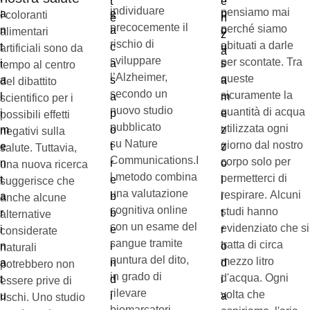
individuare
pensiamo mai
I coloranti
precocemente il
perché siamo
alimentari
rischio di
abituati a darle
artificiali sono da
sviluppare
per scontate. Tra
tempo al centro
l’Alzheimer,
queste
del dibattito
secondo un
sicuramente la
scientifico per i
nuovo studio
quantità di acqua
possibili effetti
pubblicato
utilizzata ogni
negativi sulla
su Nature
giorno dal nostro
salute. Tuttavia,
Communications.I
corpo solo per
una nuova ricerca
l metodo combina
permetterci di
suggerisce che
una valutazione
respirare. Alcuni
anche alcune
cognitiva online
studi hanno
alternative
con un esame del
evidenziato che si
considerate
sangue tramite
tratta di circa
naturali
puntura del dito,
mezzo litro
potrebbero non
in grado di
d'acqua. Ogni
essere prive di
rilevare
volta che
rischi. Uno studio
biomarcatori