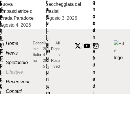
nuova
saccheggiata dai
ambasciatrice di
nazisti
Prada Paradoxe
Agosto 3, 2026
Agosto 4, 2026
Home
Editor
©
All
/
/
iale
201
Right
News
Italia
4-
s
no
202
Rese
Spettacolo
5
rved
Lifestyle
Recensioni
Contatti