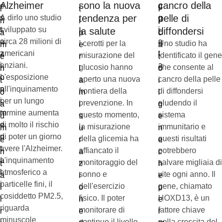
Alzheimer
sono la nuova
cancro della
tendenza per
pelle di
A dirlo uno studio
sviluppato su
la salute
diffondersi
circa 28 milioni di
I cerotti per la
Uno studio ha
americani
misurazione del
identificato il gene
anziani.
glucosio hanno
che consente al
L'esposizione
aperto una nuova
cancro della pelle
all'inquinamento
frontiera della
di diffondersi
per un lungo
prevenzione. In
eludendo il
termine aumenta
questo momento,
sistema
di molto il rischio
la misurazione
immunitario e
di poter un giorno
della glicemia ha
questi risultati
avere l'Alzheimer.
affiancato il
potrebbero
L'inquinamento
monitoraggio del
salvare migliaia di
atmosferico a
sonno e
vite ogni anno. Il
particelle fini, il
dell'esercizio
gene, chiamato
cosiddetto PM2.5,
fisico. Il poter
HOXD13, è un
riguarda
monitorare di
fattore chiave
minuscole
continuo il livello
nella crescita del