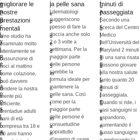
migliorare le
la pelle sana
minuti di
nostre
passeggiata
I dermatologi
suggeriscono
prestazioni
Secondo una
spesso di fare la
ricerca del Centro
mentali
doccia anche solo
Medico
Uno studio ha
2 o 3 volte a
dell'Università del
esaminato molto
settimana. Per la
Maryland 2 minuti
attentamente se
maggior parte
di una sana risata
l'assunzione di
delle persone
possono giovare
noci al mattino
sarebbe la
alla nostra salute
come colazione,
formula ideale per
tanto quanto 20
può davvero
mantenere la
minuti di
rendere la nostra
pelle sana. Così
passeggiata.
mente più
come per la
Quando si ride, i
efficiente.
maggior parte
vasi sanguigni si
Trentadue adulti
delle persone é
espandono,
sani di età
consuetudine
aumentando il
compresa tra 18 e
soprattutto
flusso sanguigno
30 anni hanno
d'inverno di usare
e migliorando la