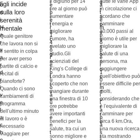
Il digiuno per 14
Tutte le varie App
figli incide
ore al giorno può
in circolazione ci
sulla loro
aumentare
ricordano che
serenità
l'energia e
camminare
mentale
migliorare
10.000 passi al
Quale genitore
l'umore, ha
giorno è utile per
che lavora non si
rivelato uno
migliorare la
è sentito in colpa
studio.Gli
salute di una
per aver perso
scienziati del
persona, ma
partite di calcio e
King's College di
raggiungere
recital di
Londra hanno
quell'obiettivo può
pianoforte?
scoperto che non
essere difficile per
Quando ci sono
mangiare durante
molti,
cambiamenti di
una finestra di 10
considerando che
programma
ore potrebbe
è l'equivalente di
dell'ultimo minuto
avere importanti
camminare per
al lavoro o è
benefici per la
circa 6 km.Ora,
necessario
salute, tra cui un
una nuova ricerca
viaggiare per
sonno migliore e
sta mostrando