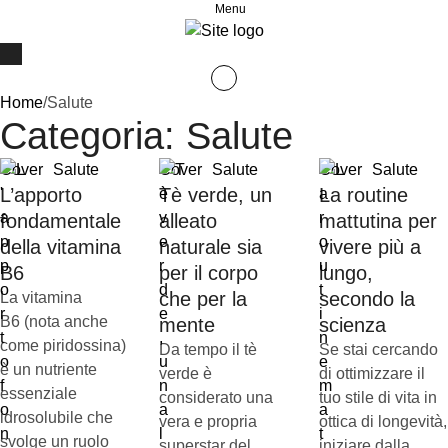
Menu
Home
/
Salute
Categoria:
Salute
Cover
Salute
Cover
Salute
Cover
Salute
L’apporto
Tè verde, un
La routine
fondamentale
alleato
mattutina per
della vitamina
naturale sia
vivere più a
B6
per il corpo
lungo,
che per la
secondo la
La vitamina
B6 (nota anche
mente
scienza
come piridossina)
Da tempo il tè
Se stai cercando
è un nutriente
verde è
di ottimizzare il
essenziale
considerato una
tuo stile di vita in
idrosolubile che
vera e propria
ottica di longevità,
svolge un ruolo
superstar del
iniziare dalla