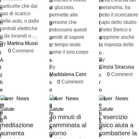
particelle che dai
di glucosio,
melanoma, ha
gas di scarico
permette alle
detto il ricercatore
delle auto, o dalle
persone che
capo dello studio
centrali elettriche
indossano questi
Pietro Berico e
o da incendi o …
cerotti di sapere
sopprime anche
By 
Martina Mussi
in tempo reale
la risposta delle
0
 Comment
come il loro corpo
…
…
By 
By 
Cinzia Siracusa
Maddalena Cerri
0
 Comment
0
 Comment
Cover
News
Cover
News
Cover
News
Salute
Salute
Salute
La
4o minuti di
L’esercizio
meditazione
camminata al
fisico aiuta a
aumenta
giorno
combattere la