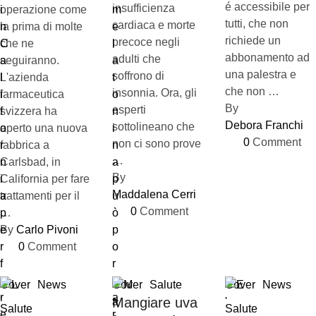
é accessibile per
insufficienza
operazione come
tutti, che non
cardiaca e morte
la prima di molte
richiede un
precoce negli
che ne
abbonamento ad
adulti che
seguiranno.
una palestra e
soffrono di
L'azienda
che non …
insonnia. Ora, gli
farmaceutica
By 
esperti
svizzera ha
Debora Franchi
sottolineano che
aperto una nuova
0
 Comment
non ci sono prove
fabbrica a
…
Carlsbad, in
By 
California per fare
Maddalena Cerri
trattamenti per il
0
 Comment
…
By 
Carlo Pivoni
0
 Comment
Cover
News
Cover
Salute
Cover
News
Mangiare uva
Salute
Salute