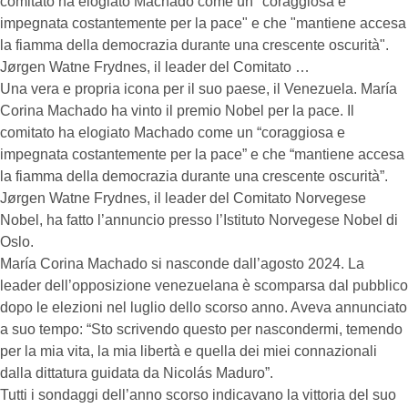
comitato ha elogiato Machado come un "coraggiosa e
impegnata costantemente per la pace" e che "mantiene accesa
la fiamma della democrazia durante una crescente oscurità".
Jørgen Watne Frydnes, il leader del Comitato …
Una vera e propria icona per il suo paese, il Venezuela. María
Corina Machado ha vinto il premio Nobel per la pace. Il
comitato ha elogiato Machado come un “coraggiosa e
impegnata costantemente per la pace” e che “mantiene accesa
la fiamma della democrazia durante una crescente oscurità”.
Jørgen Watne Frydnes, il leader del Comitato Norvegese
Nobel, ha fatto l’annuncio presso l’Istituto Norvegese Nobel di
Oslo.
María Corina Machado si nasconde dall’agosto 2024. La
leader dell’opposizione venezuelana è scomparsa dal pubblico
dopo le elezioni nel luglio dello scorso anno. Aveva annunciato
a suo tempo: “Sto scrivendo questo per nascondermi, temendo
per la mia vita, la mia libertà e quella dei miei connazionali
dalla dittatura guidata da Nicolás Maduro”.
Tutti i sondaggi dell’anno scorso indicavano la vittoria del suo