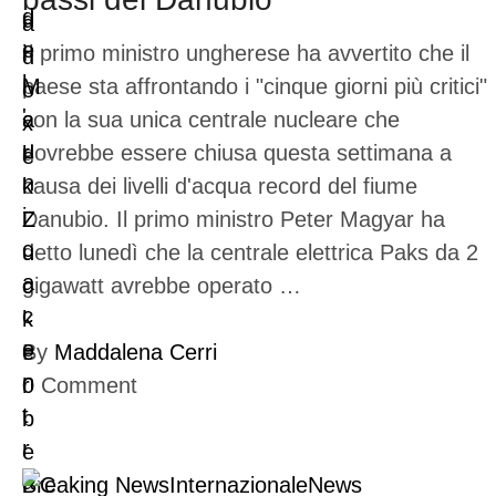
Il primo ministro ungherese ha avvertito che il
paese sta affrontando i "cinque giorni più critici"
con la sua unica centrale nucleare che
dovrebbe essere chiusa questa settimana a
causa dei livelli d'acqua record del fiume
Danubio. Il primo ministro Peter Magyar ha
detto lunedì che la centrale elettrica Paks da 2
gigawatt avrebbe operato …
By
Maddalena Cerri
0
Comment
Breaking News
Internazionale
News