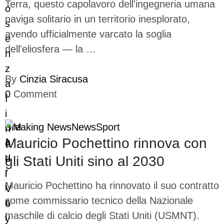
Terra, questo capolavoro dell'ingegneria umana
naviga solitario in un territorio inesplorato,
avendo ufficialmente varcato la soglia
dell'eliosfera — la …
By
Cinzia Siracusa
0
Comment
Breaking News
News
Sport
Mauricio Pochettino rinnova con
gli Stati Uniti sino al 2030
Mauricio Pochettino ha rinnovato il suo contratto
come commissario tecnico della Nazionale
maschile di calcio degli Stati Uniti (USMNT).