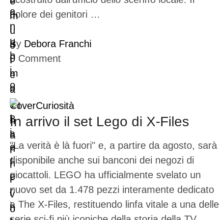
dolore dei genitori …
By
Debora Franchi
0
Comment
Cover
Curiosità
In arrivo il set Lego di X-Files
"La verità è là fuori" e, a partire da agosto, sarà
disponibile anche sui banconi dei negozi di
giocattoli. LEGO ha ufficialmente svelato un
nuovo set da 1.478 pezzi interamente dedicato
a The X-Files, restituendo linfa vitale a una delle
serie sci-fi più iconiche della storia della TV.