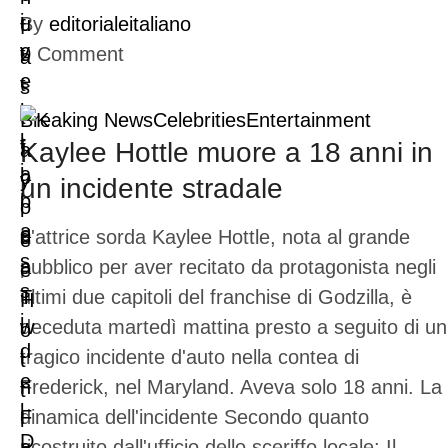
By
editorialeitaliano
0
Comment
Breaking News
Celebrities
Entertainment
Kaylee Hottle muore a 18 anni in
un incidente stradale
L'attrice sorda Kaylee Hottle, nota al grande
pubblico per aver recitato da protagonista negli
ultimi due capitoli del franchise di Godzilla, è
deceduta martedì mattina presto a seguito di un
tragico incidente d'auto nella contea di
Frederick, nel Maryland. Aveva solo 18 anni. La
dinamica dell'incidente Secondo quanto
ricostruito dall'ufficio dello sceriffo locale: Il