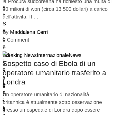
la Procura sudcoreana ha richiesto una multa di
20 milioni di won (circa 13.500 dollari) a carico
dell'attività. Il …
By
Maddalena Cerri
0
Comment
Breaking News
Internazionale
News
Sospetto caso di Ebola di un
operatore umanitario trasferito a
Londra
Un operatore umanitario di nazionalità
britannica è attualmente sotto osservazione
presso un ospedale di Londra dopo essere