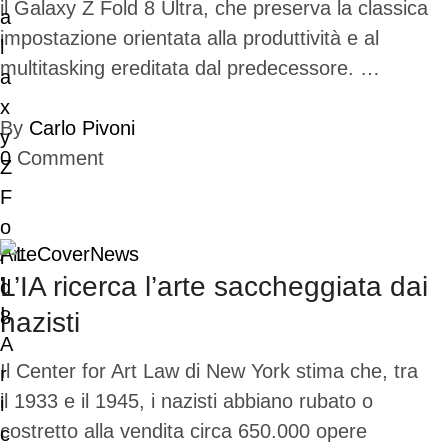
il Galaxy Z Fold 8 Ultra, che preserva la classica
impostazione orientata alla produttività e al
multitasking ereditata dal predecessore. …
By
Carlo Pivoni
0
Comment
Arte
Cover
News
L’IA ricerca l’arte saccheggiata dai
nazisti
Il Center for Art Law di New York stima che, tra
il 1933 e il 1945, i nazisti abbiano rubato o
costretto alla vendita circa 650.000 opere