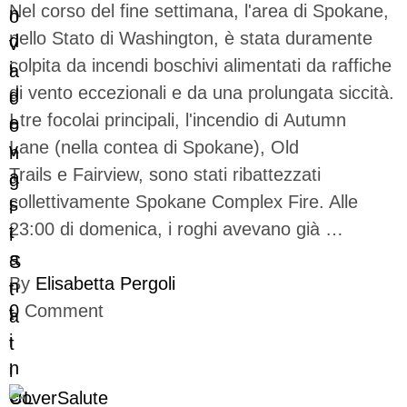
Nel corso del fine settimana, l'area di Spokane,
nello Stato di Washington, è stata duramente
colpita da incendi boschivi alimentati da raffiche
di vento eccezionali e da una prolungata siccità.
I tre focolai principali, l'incendio di Autumn
Lane (nella contea di Spokane), Old
Trails e Fairview, sono stati ribattezzati
collettivamente Spokane Complex Fire. Alle
23:00 di domenica, i roghi avevano già …
By
Elisabetta Pergoli
0
Comment
Cover
Salute