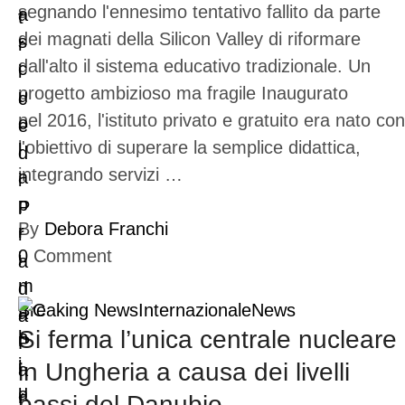
segnando l'ennesimo tentativo fallito da parte
dei magnati della Silicon Valley di riformare
dall'alto il sistema educativo tradizionale. Un
progetto ambizioso ma fragile Inaugurato
nel 2016, l'istituto privato e gratuito era nato con
l'obiettivo di superare la semplice didattica,
integrando servizi …
By
Debora Franchi
0
Comment
Breaking News
Internazionale
News
Si ferma l’unica centrale nucleare
in Ungheria a causa dei livelli
bassi del Danubio