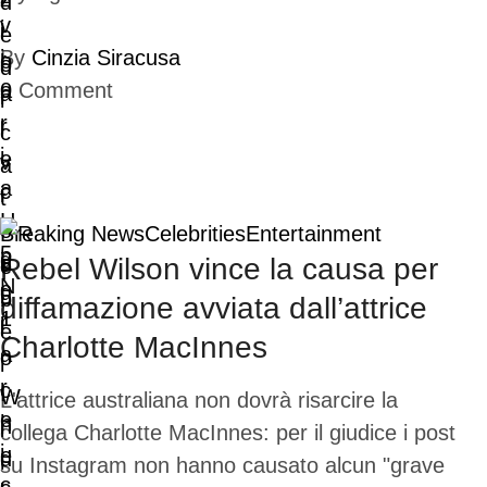
By
Cinzia Siracusa
0
Comment
Breaking News
Celebrities
Entertainment
Rebel Wilson vince la causa per
diffamazione avviata dall’attrice
Charlotte MacInnes
L'attrice australiana non dovrà risarcire la
collega Charlotte MacInnes: per il giudice i post
su Instagram non hanno causato alcun "grave