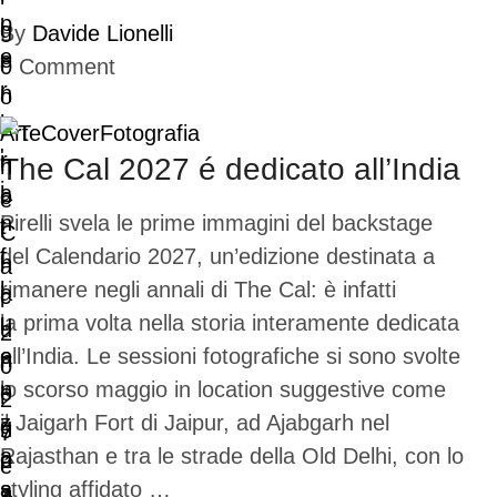
By
Davide Lionelli
0
Comment
Arte
Cover
Fotografia
The Cal 2027 é dedicato all’India
Pirelli svela le prime immagini del backstage
del Calendario 2027, un’edizione destinata a
rimanere negli annali di The Cal: è infatti
la prima volta nella storia interamente dedicata
all’India. Le sessioni fotografiche si sono svolte
lo scorso maggio in location suggestive come
il Jaigarh Fort di Jaipur, ad Ajabgarh nel
Rajasthan e tra le strade della Old Delhi, con lo
styling affidato …