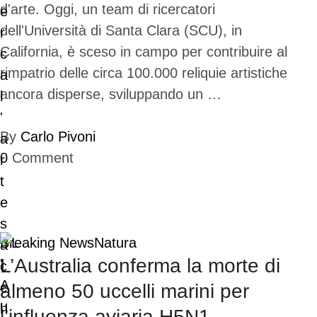
d'arte. Oggi, un team di ricercatori
dell'Università di Santa Clara (SCU), in
California, è sceso in campo per contribuire al
rimpatrio delle circa 100.000 reliquie artistiche
ancora disperse, sviluppando un …
By
Carlo Pivoni
0
Comment
Breaking News
Natura
L’Australia conferma la morte di
almeno 50 uccelli marini per
l’influenza aviaria H5N1