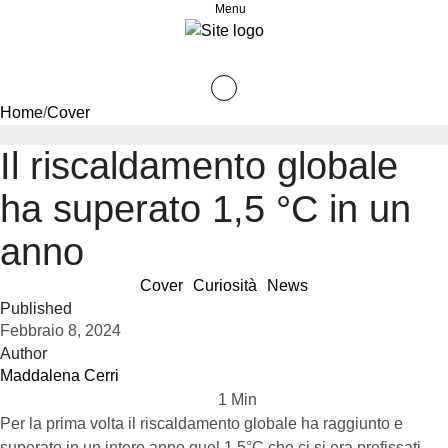
Menu
Home
/
Cover
Il riscaldamento globale
ha superato 1,5 °C in un
anno
Cover
Curiosità
News
Published
Febbraio 8, 2024
Author
Maddalena Cerri
1
 Min
Per la prima volta il riscaldamento globale ha raggiunto e
superato in un intero anno quel 1,5°C che ci si era prefissati