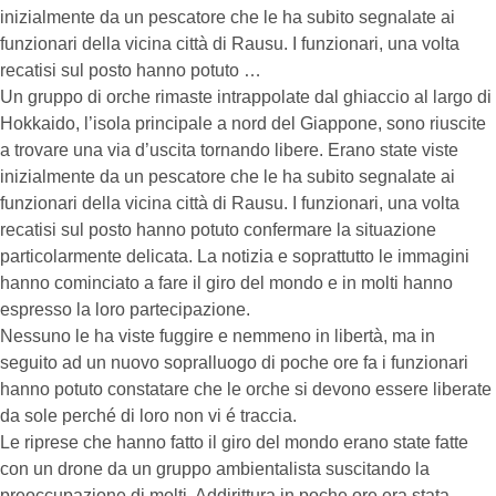
inizialmente da un pescatore che le ha subito segnalate ai
funzionari della vicina città di Rausu. I funzionari, una volta
recatisi sul posto hanno potuto …
Un gruppo di orche rimaste intrappolate dal ghiaccio al largo di
Hokkaido, l’isola principale a nord del Giappone, sono riuscite
a trovare una via d’uscita tornando libere. Erano state viste
inizialmente da un pescatore che le ha subito segnalate ai
funzionari della vicina città di Rausu. I funzionari, una volta
recatisi sul posto hanno potuto confermare la situazione
particolarmente delicata. La notizia e soprattutto le immagini
hanno cominciato a fare il giro del mondo e in molti hanno
espresso la loro partecipazione.
Nessuno le ha viste fuggire e nemmeno in libertà, ma in
seguito ad un nuovo sopralluogo di poche ore fa i funzionari
hanno potuto constatare che le orche si devono essere liberate
da sole perché di loro non vi é traccia.
Le riprese che hanno fatto il giro del mondo erano state fatte
con un drone da un gruppo ambientalista suscitando la
preoccupazione di molti. Addirittura in poche ore era stata