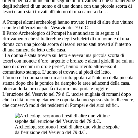
di Pompei ha annunciato in seguito al ritrovamento che si tratterebbe
degli scheletri di un uomo e di una donna con una piccola scorta di
tesori erano stati trovati all'interno di una camera da …
A Pompei alcuni archeologi hanno trovato i resti di altre due vittime
sepolte dall’eruzione del Vesuvio del 79 d.C.
Il Parco Archeologico di Pompei ha annunciato in seguito al
ritrovamento che si tratterebbe degli scheletri di un uomo e di una
donna con una piccola scorta di tesori erano stati trovati all’interno
di una camera da letto della casa.
“La donna è stata trovata sul letto e aveva una piccola scorta di
tesori con monete d’oro, argento e bronzo e alcuni gioielli tra cui un
paio di orecchini in oro e perle”, hanno riferito attraverso il
comunicato stampa. L’uomo si trovava ai piedi del letto.
L’uomo e la donna sono rimasti intrappolati all’interno della piccola
stanza dopo che la pomice ha riempito le aree adiacenti della casa,
bloccando la loro capacità di aprire una porta e fuggire.
L’eruzione del Vesuvio nel 79 d.C. uccise migliaia di romani dopo
che la città fu completamente coperta da uno spesso strato di cenere,
che conservò molti dei residenti di Pompei e dei suoi edifici.
Archeologi scoprono i resti di altre due vittime sepolte
dall’eruzione del Vesuvio del 79 d.C.