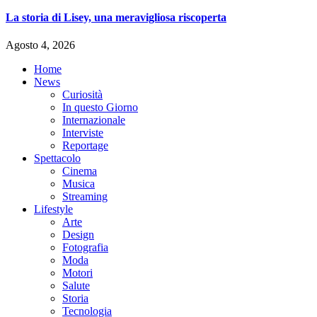
La storia di Lisey, una meravigliosa riscoperta
Agosto 4, 2026
Home
News
Curiosità
In questo Giorno
Internazionale
Interviste
Reportage
Spettacolo
Cinema
Musica
Streaming
Lifestyle
Arte
Design
Fotografia
Moda
Motori
Salute
Storia
Tecnologia