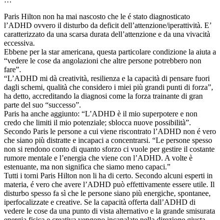
Paris Hilton non ha mai nascosto che le é stato diagnosticato
l’ADHD ovvero il disturbo da deficit dell’attenzione/iperattività. E’
caratterizzato da una scarsa durata dell’attenzione e da una vivacità
eccessiva.
Ebbene per la star americana, questa particolare condizione la aiuta a
“vedere le cose da angolazioni che altre persone potrebbero non
fare”.
“L’ADHD mi dà creatività, resilienza e la capacità di pensare fuori
dagli schemi, qualità che considero i miei più grandi punti di forza”,
ha detto, accreditando la diagnosi come la forza trainante di gran
parte del suo “successo”.
Paris ha anche aggiunto: “L’ADHD è il mio superpotere e non
credo che limiti il mio potenziale; sblocca nuove possibilità”.
Secondo Paris le persone a cui viene riscontrato l’ADHD non é vero
che siano più distratte e incapaci a concentrarsi. “Le persone spesso
non si rendono conto di quanto sforzo ci vuole per gestire il costante
rumore mentale e l’energia che viene con l’ADHD. A volte è
estenuante, ma non significa che siamo meno capaci.”
Tutti i torni Paris Hilton non li ha di certo. Secondo alcuni esperti in
materia, é vero che avere l’ADHD può effettivamente essere utile. Il
disturbo spesso fa sì che le persone siano più energiche, spontanee,
iperfocalizzate e creative. Se la capacità offerta dall’ADHD di
vedere le cose da una punto di vista alternativo e la grande smisurata
energia fisica e creativa vengono incanalate nella direzione giusta