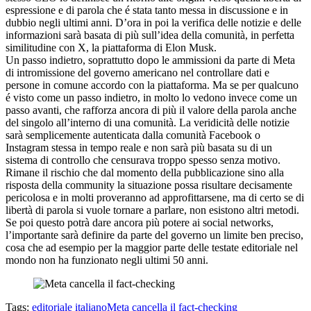
espressione e di parola che é stata tanto messa in discussione e in
dubbio negli ultimi anni. D’ora in poi la verifica delle notizie e delle
informazioni sarà basata di più sull’idea della comunità, in perfetta
similitudine con X, la piattaforma di Elon Musk.
Un passo indietro, soprattutto dopo le ammissioni da parte di Meta
di intromissione del governo americano nel controllare dati e
persone in comune accordo con la piattaforma. Ma se per qualcuno
é visto come un passo indietro, in molto lo vedono invece come un
passo avanti, che rafforza ancora di più il valore della parola anche
del singolo all’interno di una comunità. La veridicità delle notizie
sarà semplicemente autenticata dalla comunità Facebook o
Instagram stessa in tempo reale e non sarà più basata su di un
sistema di controllo che censurava troppo spesso senza motivo.
Rimane il rischio che dal momento della pubblicazione sino alla
risposta della community la situazione possa risultare decisamente
pericolosa e in molti proveranno ad approfittarsene, ma di certo se di
libertà di parola si vuole tornare a parlare, non esistono altri metodi.
Se poi questo potrà dare ancora più potere ai social networks,
l’importante sarà definire da parte del governo un limite ben preciso,
cosa che ad esempio per la maggior parte delle testate editoriale nel
mondo non ha funzionato negli ultimi 50 anni.
Tags:
editoriale italiano
Meta cancella il fact-checking