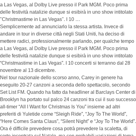
a Las Vegas, al Dolby Live presso il Park MGM. Poco prima
delle festività natalizie dunque si esibirà in uno show intitolato
"Christmastime in Las Vegas". I 10 …
Semplicemente ad annunciarlo la stessa artista. Invece di
andare in tour in diverse città negli Stati Uniti, ha deciso di
mettere radici, professionalmente parlando, per qualche tempo
a Las Vegas, al Dolby Live presso il Park MGM. Poco prima
delle festività natalizie dunque si esibirà in uno show intitolato
“Christmastime in Las Vegas”. I 10 concerti si terranno dal 28
novembre al 13 dicembre.
Nel tour nazionale dello scorso anno, Carey in genere ha
eseguito 20-27 canzoni a seconda dello spettacolo, secondo
Set List FM. Quando ha fatto da headliner al Barclays Center di
Brooklyn ha portato sul palco 24 canzoni tra cui il suo successo
all-timer “All I Want for Christmas Is You” insieme ad altri
preferiti di Yuletide come “Sleigh Ride”, “Joy To The World”,
“Here Comes Santa Claus”, “Silent Night” e “Joy To The World”.
Ora é difficile prevedere cosa potrà prevedere la scaletta, di
certo incentrata sul Natale, ma con probabili variazioni di tema