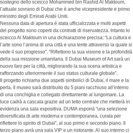
sostegno dello sceicco Mohammed bin Rashid Al Maktoum,
l’attuale sovrano di Dubai che è anche vicepresidente e primo
ministro degli Emirati Arabi Uniti.
Nessuna data di apertura é stata ufficializzata e molti aspetti
del progetto sono coperti da contratti di riservatezza. Intanto lo
sceicco Al Maktoum in una dichiarazione precisa: “La cultura e
l’arte sono l’anima di una città e una lente attraverso la quale si
vede il suo progresso”. “Riflettono la sua visione e la profondità
della sua missione umanitaria. Il Dubai Museum of Art sarà un
nuovo faro per la città, migliorando la sua scena artistica e
rafforzando ulteriormente il suo status culturale globale”.
Il progetto richiama due aspetti simbolici di Dubai, il mare e la
perla. Il museo sarà distribuito du 5 piani racchiuso all’interno
di una conchiglia e collegato direttamente al lungomare. La
luce cadrà a cascata grazie ad un tetto centrale che metterà in
evidenza una sala espositiva. DUMA esporrà “una selezione
diversificata di arte moderna e contemporanea, curata per
riflettere lo spirito di Dubai”, al suo primo e secondo piano. Il
terzo piano avrà una sala VIP e un ristorante. Al suo interno ci