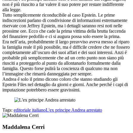
non é più riuscito a far valere il suo potere per restare indifferente
alla legge.
Tutto semplicemente riconducibile al caso Epstein. Le prime
indiscrezioni parlano di condivisione di informazioni estremamente
riservate con Jeffrey Epstein, ma i dettagli saranno resi noti nelle
prossime ore. Ecco che cade la prima vittima della brutta faccenda
del finanziere pedofilo e ci si augura possa solo essere la prima.
Era nell’aria, probabilmente il largo preavviso aveva messo al riparo
la famiglia reale il più possibile, ma é difficile credere che ne fossero
completamente all’oscuro dei suoi affari e dei suoi interessi. Anzi é
probabile più semplicemente che ad un certo punto non siano più
riusciti a proteggerlo al punto da allontanarlo formalmente dalla
famiglia. Questo forse pulirà la coscienza di qualcuno ma non
l’immagine che rimarrà danneggiata per sempre.
Andrea é solo il primo dicono coloro che stanno studiando gli
Epstein Files nel dettaglio da giorni e giorni. Anche perché i capi di
imputazione potrebbero essere gravissimi.
Tags:
editoriale italiano
L'ex principe Andrea arrestato
Maddalena Cerri