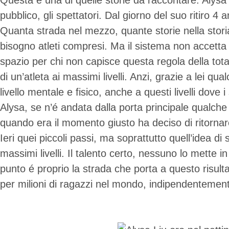
Questa é una di quelle storie da raccontare. Alysa 
pubblico, gli spettatori. Dal giorno del suo ritiro 4 
Quanta strada nel mezzo, quante storie nella storia.
bisogno atleti compresi. Ma il sistema non accetta
spazio per chi non capisce questa regola della tota
di un’atleta ai massimi livelli. Anzi, grazie a lei 
livello mentale e fisico, anche a questi livelli dove i
Alysa, se n’é andata dalla porta principale qualche 
quando era il momento giusto ha deciso di ritornare
Ieri quei piccoli passi, ma soprattutto quell’idea d
massimi livelli. Il talento certo, nessuno lo mette i
punto é proprio la strada che porta a questo risult
per milioni di ragazzi nel mondo, indipendentemente