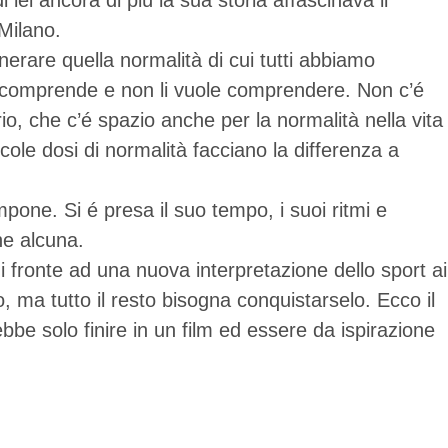
lei ancora di più la sua storia affascinava il
 Milano.
nerare quella normalità di cui tutti abbiamo
li comprende e non li vuole comprendere. Non c’é
o, che c’é spazio anche per la normalità nella vita
cole dosi di normalità facciano la differenza a
mpone. Si é presa il suo tempo, i suoi ritmi e
ne alcuna.
i fronte ad una nuova interpretazione dello sport ai
o, ma tutto il resto bisogna conquistarselo. Ecco il
bbe solo finire in un film ed essere da ispirazione