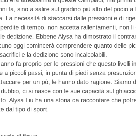
Liu era attesissima a queste Olimpiadi, ma prima di 
anni fa, sino a salire sul gradino più alto del podio a
 La necessità di staccarsi dalle pressioni e di rige
 perdite di tempo, non accetta rallentamenti, non 
le dedizione. Ebbene Alysa ha dimostrato il contrari
qualcuno oggi comincerà comprendere quanto delle pic
 sacrifici e la dedizione sono incalcolabili.
anno fa proprio per le pressioni che questo livelli i
 a piccoli passi, in punta di piedi senza presunzio
i staccare per un pò, le hanno dato ragione. Siamo d
n dubbio, ci si nasce con le sue capacità sul ghiacci
ato. Alysa Liu ha una storia da raccontare che potre
 dal tipo di sport.