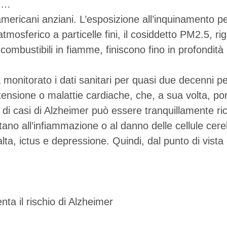
o …
 americani anziani. L’esposizione all’inquinamento p
mosferico a particelle fini, il cosiddetto PM2.5, ri
 o combustibili in fiamme, finiscono fino in profondi
 monitorato i dati sanitari per quasi due decenni p
tensione o malattie cardiache, che, a sua volta, p
i casi di Alzheimer può essere tranquillamente ric
tano all’infiammazione o al danno delle cellule cereb
ta, ictus e depressione. Quindi, dal punto di vista 