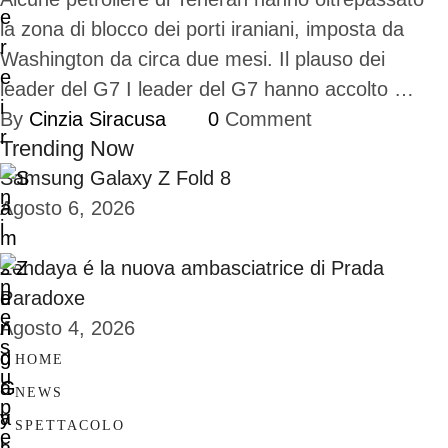
la zona di blocco dei porti iraniani, imposta da
Washington da circa due mesi. Il plauso dei
leader del G7 I leader del G7 hanno accolto …
By 
Cinzia Siracusa
0
 Comment
Trending Now
Samsung Galaxy Z Fold 8
Agosto 6, 2026
Zendaya é la nuova ambasciatrice di Prada
Paradoxe
Agosto 4, 2026
HOME
NEWS
SPETTACOLO