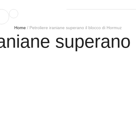
Home
/
Petroliere iraniane superano il blocco di Hormuz
raniane superano i