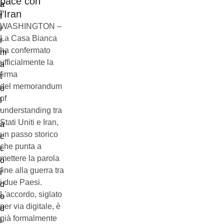
pace con
l’Iran
WASHINGTON –
La Casa Bianca
ha confermato
ufficialmente la
firma
del memorandum
of
understanding tra
Stati Uniti e Iran,
un passo storico
che punta a
mettere la parola
fine alla guerra tra
i due Paesi.
L'accordo, siglato
per via digitale, è
già formalmente