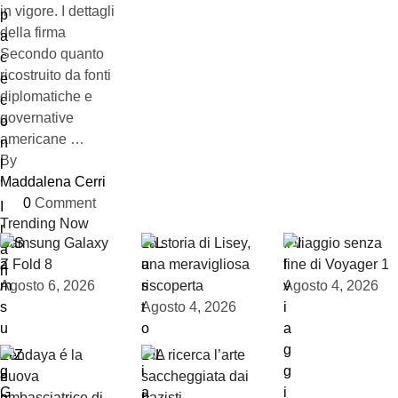
in vigore. I dettagli
della firma
Secondo quanto
ricostruito da fonti
diplomatiche e
governative
americane …
By 
Maddalena Cerri
0
 Comment
Trending Now
Samsung Galaxy
La storia di Lisey,
Il viaggio senza
Z Fold 8
una meravigliosa
fine di Voyager 1
Agosto 6, 2026
riscoperta
Agosto 4, 2026
Agosto 4, 2026
Zendaya é la
L’IA ricerca l’arte
nuova
saccheggiata dai
ambasciatrice di
nazisti