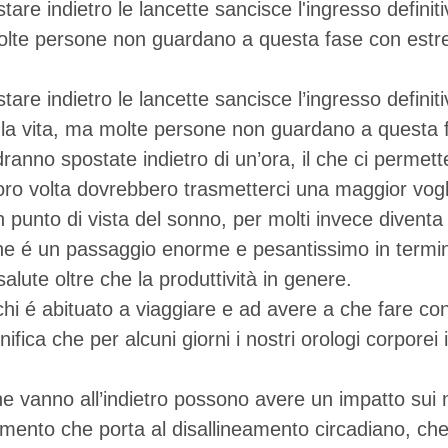
re indietro le lancette sancisce l'ingresso definiti
olte persone non guardano a questa fase con estre
re indietro le lancette sancisce l’ingresso definitiv
la vita, ma molte persone non guardano a questa 
dranno spostate indietro di un’ora, il che ci permet
ro volta dovrebbero trasmetterci una maggior voglia 
 punto di vista del sonno, per molti invece diventa
one é un passaggio enorme e pesantissimo in termini
alute oltre che la produttività in genere.
i é abituato a viaggiare e ad avere a che fare con i 
ignifica che per alcuni giorni i nostri orologi corpore
 che vanno all’indietro possono avere un impatto sui 
nto che porta al disallineamento circadiano, che 