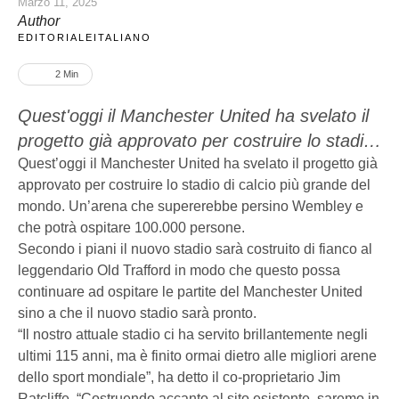
Marzo 11, 2025
Author
EDITORIALEITALIANO
2
 Min
Quest'oggi il Manchester United ha svelato il
progetto già approvato per costruire lo stadio
di calcio più grande del mondo. Un'arena che
Quest’oggi il Manchester United ha svelato il progetto già
approvato per costruire lo stadio di calcio più grande del
supererebbe persino Wembley e che potrà
mondo. Un’arena che supererebbe persino Wembley e
ospitare 100.000 persone. Secondo i piani il
che potrà ospitare 100.000 persone.
nuovo stadio sarà costruito di fianco al
Secondo i piani il nuovo stadio sarà costruito di fianco al
leggendario Old Trafford in modo che questo
leggendario Old Trafford in modo che questo possa
possa continuare ad ospitare le partite …
continuare ad ospitare le partite del Manchester United
sino a che il nuovo stadio sarà pronto.
“Il nostro attuale stadio ci ha servito brillantemente negli
ultimi 115 anni, ma è finito ormai dietro alle migliori arene
dello sport mondiale”, ha detto il co-proprietario Jim
Ratcliffe. “Costruendo accanto al sito esistente, saremo in